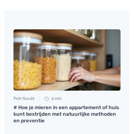
Petr Novák
6 min
Petr N
voor
# Hoe je mieren in een appartement of huis
Hoe m
kunt bestrijden met natuurlijke methoden
vlek
en preventie