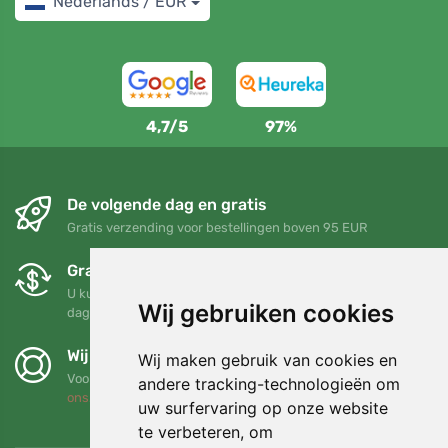
Nederlands / EUR
4,7/5
97%
De volgende dag en gratis
Gratis verzending voor bestellingen boven 95 EUR
Gratis ruilen en retourneren
U kunt uw bestelling op elk gewenst moment binnen 90
Wij gebruiken cookies
dagen retourneren of ruilen
Wij steunen Trees.org
Wij maken gebruik van cookies en
Voor elke bestelling planten we een boom! Lees meer
Over
andere tracking-technologieën om
ons
.
uw surfervaring op onze website
te verbeteren, om