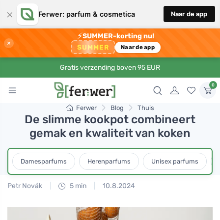
×
Ferwer: parfum & cosmetica
Naar de app
⚡
SUMMER-korting nu!
×
SUMMER
Naar de app
Gratis verzending boven 95 EUR
0
Ferwer
Blog
Thuis
De slimme kookpot combineert
gemak en kwaliteit van koken
Damesparfums
Herenparfums
Unisex parfums
Petr Novák
5 min
10.8.2024