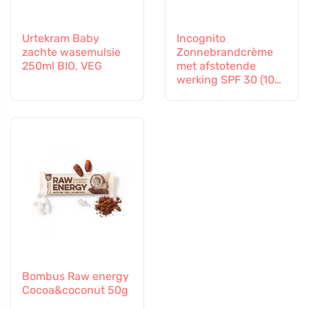
Urtekram Baby
Incognito
zachte wasemulsie
Zonnebrandcrème
250ml BIO, VEG
met afstotende
werking SPF 30 (100
ml) - ook geschikt
voor kinderen vanaf
6 maanden
Bombus Raw energy
Cocoa&coconut 50g