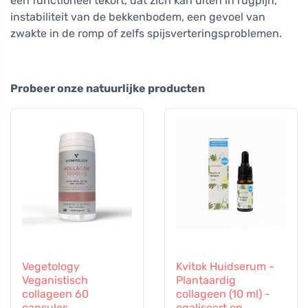
een functioneel tekort, dat zich kan uiten in rugpijn,
instabiliteit van de bekkenbodem, een gevoel van
zwakte in de romp of zelfs spijsverteringsproblemen.
Probeer onze natuurlijke producten
Vegetology
Kvitok Huidserum -
Veganistisch
Plantaardig
collageen 60
collageen (10 ml) -
capsules
egaliseert en