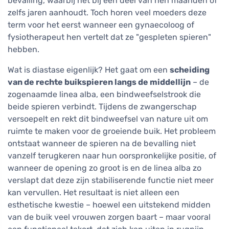
bevalling, waarbij het bij een deel van hen maanden of
zelfs jaren aanhoudt. Toch horen veel moeders deze
term voor het eerst wanneer een gynaecoloog of
fysiotherapeut hen vertelt dat ze "gespleten spieren"
hebben.
Wat is diastase eigenlijk? Het gaat om een
scheiding
van de rechte buikspieren langs de middellijn
– de
zogenaamde linea alba, een bindweefselstrook die
beide spieren verbindt. Tijdens de zwangerschap
versoepelt en rekt dit bindweefsel van nature uit om
ruimte te maken voor de groeiende buik. Het probleem
ontstaat wanneer de spieren na de bevalling niet
vanzelf terugkeren naar hun oorspronkelijke positie, of
wanneer de opening zo groot is en de linea alba zo
verslapt dat deze zijn stabiliserende functie niet meer
kan vervullen. Het resultaat is niet alleen een
esthetische kwestie – hoewel een uitstekend midden
van de buik veel vrouwen zorgen baart – maar vooral