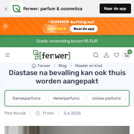
×
Ferwer: parfum & cosmetica
Naar de app
⚡
SUMMER-korting nu!
×
SUMMER
Naar de app
Gratis verzending boven 95 EUR
0
Ferwer
Blog
Moeder en kind
Diastase na bevalling kan ook thuis
worden aangepakt
Damesparfums
Herenparfums
Unisex parfums
Petr Novák
11 min
5.6.2026