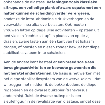
onbehandelde diastase.
Oefeningen zoals klassieke
sit-ups, een volledige plank of zware squats met een
halter kunnen de scheiding verder verergeren
,
omdat ze de intra-abdominale druk verhogen en de
verzwakte linea alba overbelasten. Ook moeten
vrouwen letten op dagelijkse activiteiten – opstaan uit
bed via een "rechte sit-up" in plaats van op de zij
draaien, zware lasten aan één kant van het lichaam
dragen, of hoesten en niezen zonder bewust het diepe
stabilisatiesysteem in te schakelen.
Aan de andere kant bestaat er
een breed scala aan
bewegingsactiviteiten en bewuste gewoonten die
het herstel ondersteunen
. De basis is het werken met
het diepe stabilisatiesysteem van de wervelkolom – dat
wil zeggen het middenrif, de bekkenbodem, de diepe
rugspieren en de dwarse buikspier (transversus
abdominis). Juist de dwarse buikspier is een
sleutelfiguur in de revalidatie van diastase, omdat deze