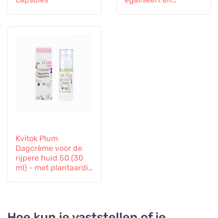
verbetert de
elasticiteit
Kvitok Plum
Dagcrème voor de
rijpere huid 50 (30
ml) - met plantaardig
collageen
Hoe kun je vaststellen of je