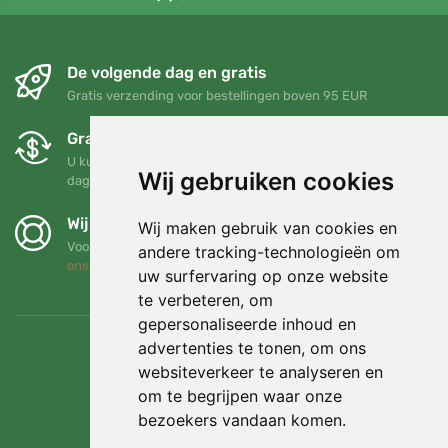
De volgende dag en gratis
Gratis verzending voor bestellingen boven 95 EUR
Gratis ruilen en retourneren
U kunt uw bestelling op elk gewenst moment binnen 90
Wij gebruiken cookies
dagen retourneren of ruilen
Wij steunen Trees.org
Wij maken gebruik van cookies en
Voor elke bestelling planten we een boom! Lees meer
Over
andere tracking-technologieën om
ons
.
uw surfervaring op onze website
te verbeteren, om
gepersonaliseerde inhoud en
advertenties te tonen, om ons
websiteverkeer te analyseren en
om te begrijpen waar onze
bezoekers vandaan komen.