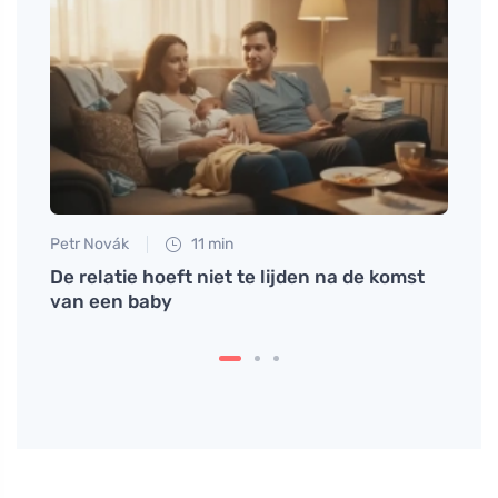
Petr Novák
11 min
Anna 
ind
De relatie hoeft niet te lijden na de komst
Innes
van een baby
in de