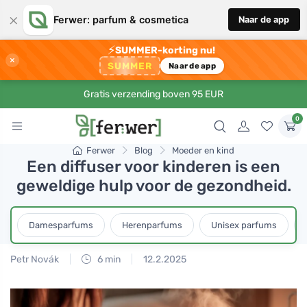
×
Ferwer: parfum & cosmetica
Naar de app
⚡
SUMMER-korting nu!
×
SUMMER
Naar de app
Gratis verzending boven 95 EUR
0
Ferwer
Blog
Moeder en kind
Een diffuser voor kinderen is een
geweldige hulp voor de gezondheid.
Damesparfums
Herenparfums
Unisex parfums
Petr Novák
6 min
12.2.2025