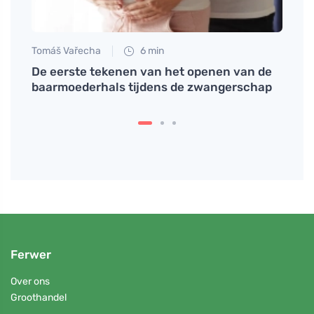
Tomáš Vařecha
6 min
Petr N
 doma
De eerste tekenen van het openen van de
Wat w
t
baarmoederhals tijdens de zwangerschap
zwang
Ferwer
Over ons
Groothandel