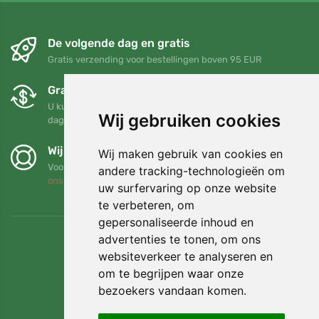
De volgende dag en gratis
Gratis verzending voor bestellingen boven 95 EUR
Gratis ruilen en retourneren
U kunt uw bestelling op elk gewenst moment binnen 90
Wij gebruiken cookies
dagen retourneren of ruilen
Wij steunen Trees.org
Wij maken gebruik van cookies en
Voor elke bestelling planten we een boom! Lees meer
Over
andere tracking-technologieën om
ons
.
uw surfervaring op onze website
te verbeteren, om
gepersonaliseerde inhoud en
advertenties te tonen, om ons
websiteverkeer te analyseren en
om te begrijpen waar onze
bezoekers vandaan komen.