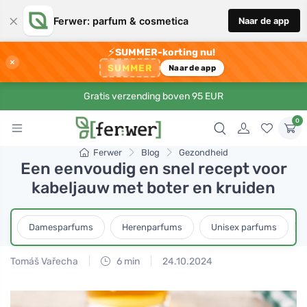
×
Ferwer: parfum & cosmetica
Naar de app
⚡
SUMMER-korting nu!
×
SUMMER
Naar de app
Gratis verzending boven 95 EUR
0
Ferwer
Blog
Gezondheid
Een eenvoudig en snel recept voor
kabeljauw met boter en kruiden
Damesparfums
Herenparfums
Unisex parfums
Tomáš Vařecha
6 min
24.10.2024