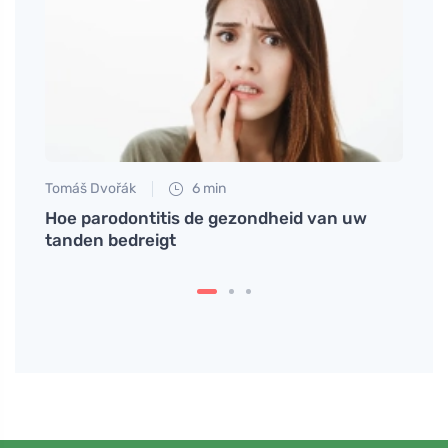
Tomáš Dvořák
6 min
Martin
eet
Hoe parodontitis de gezondheid van uw
Natuu
tanden bedreigt
naar 
bijwe