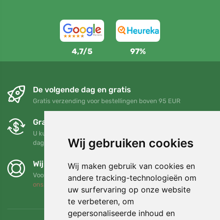
4,7/5
97%
De volgende dag en gratis
Gratis verzending voor bestellingen boven 95 EUR
Gratis ruilen en retourneren
U kunt uw bestelling op elk gewenst moment binnen 90
Wij gebruiken cookies
dagen retourneren of ruilen
Wij steunen Trees.org
Wij maken gebruik van cookies en
Voor elke bestelling planten we een boom! Lees meer
Over
andere tracking-technologieën om
ons
.
uw surfervaring op onze website
te verbeteren, om
gepersonaliseerde inhoud en