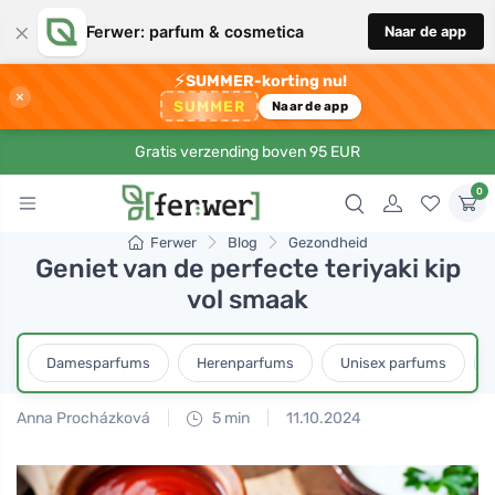
×
Ferwer: parfum & cosmetica
Naar de app
⚡
SUMMER-korting nu!
×
SUMMER
Naar de app
Gratis verzending boven 95 EUR
0
Ferwer
Blog
Gezondheid
Geniet van de perfecte teriyaki kip
vol smaak
Damesparfums
Herenparfums
Unisex parfums
Anna Procházková
5 min
11.10.2024