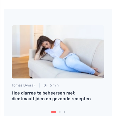
Tomáš Dvořák
6 min
Eva No
ing
Hoe diarree te beheersen met
Rode 
dieetmaaltijden en gezonde recepten
smaa