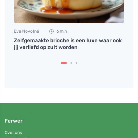
Eva Novotná
6 min
Tomáš
Zelfgemaakte brioche is een luxe waar ook
Effec
jij verliefd op zult worden
menst
Ferwer
Over ons