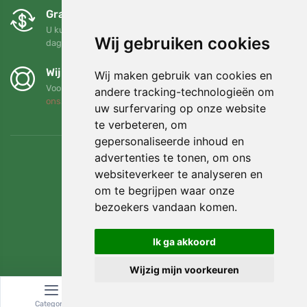
Gratis ruilen en retourneren
U kunt uw bestelling op elk gewenst moment binnen 90
Wij gebruiken cookies
dagen retourneren of ruilen
Wij steunen Trees.org
Wij maken gebruik van cookies en
Voor elke bestelling planten we een boom! Lees meer
Over
andere tracking-technologieën om
ons
.
uw surfervaring op onze website
te verbeteren, om
gepersonaliseerde inhoud en
advertenties te tonen, om ons
websiteverkeer te analyseren en
om te begrijpen waar onze
bezoekers vandaan komen.
Ik ga akkoord
Wijzig mijn voorkeuren
© Topshelf s.r.o. Alle rechten voorbehouden.
Categorie
Zoeken
Winkelwagen