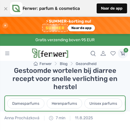
×
Ferwer: parfum & cosmetica
Naar de app
⚡
SUMMER-korting nu!
×
SUMMER
Naar de app
Gratis verzending boven 95 EUR
0
Ferwer
Blog
Gezondheid
Gestoomde wortelen bij diarree
recept voor snelle verlichting en
herstel
Damesparfums
Herenparfums
Unisex parfums
Anna Procházková
7 min
11.8.2025