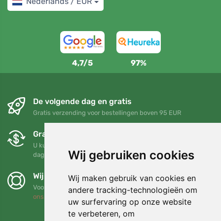
Nederlands / EUR
4,7/5
97%
De volgende dag en gratis
Gratis verzending voor bestellingen boven 95 EUR
Gratis ruilen en retourneren
U kunt uw bestelling op elk gewenst moment binnen 90
Wij gebruiken cookies
dagen retourneren of ruilen
Wij steunen Trees.org
Wij maken gebruik van cookies en
Voor elke bestelling planten we een boom! Lees meer
Over
andere tracking-technologieën om
ons
.
uw surfervaring op onze website
te verbeteren, om