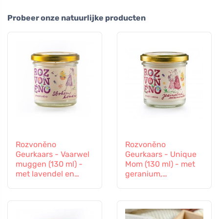
Probeer onze natuurlijke producten
Rozvoněno
Rozvoněno
Geurkaars - Vaarwel
Geurkaars - Unique
muggen (130 ml) -
Mom (130 ml) - met
met lavendel en
geranium,
citroengras
sinaasappel en
patchouli