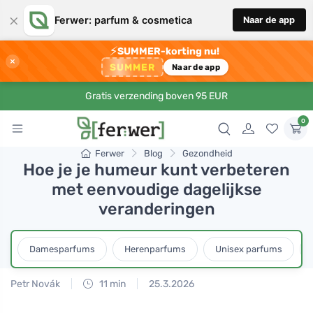
×
Ferwer: parfum & cosmetica
Naar de app
⚡
SUMMER-korting nu!
×
SUMMER
Naar de app
Gratis verzending boven 95 EUR
0
Ferwer
Blog
Gezondheid
Hoe je je humeur kunt verbeteren
met eenvoudige dagelijkse
veranderingen
Damesparfums
Herenparfums
Unisex parfums
Petr Novák
11 min
25.3.2026