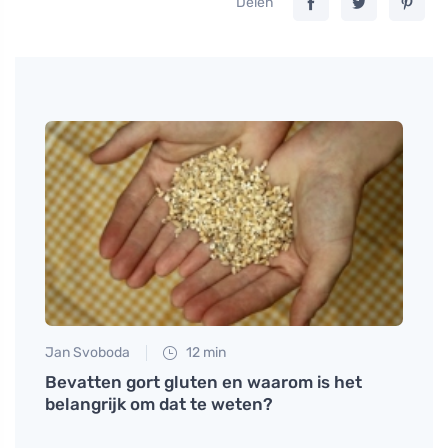
Delen
Jan Svoboda
12 min
Anna 
Bevatten gort gluten en waarom is het
Ontde
belangrijk om dat te weten?
uw ge