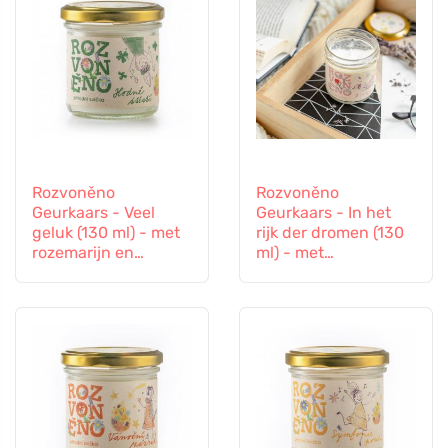
Rozvoněno
Rozvoněno
Geurkaars - Veel
Geurkaars - In het
geluk (130 ml) - met
rijk der dromen (130
rozemarijn en
ml) - met
lavendel
rustgevende
lavendel