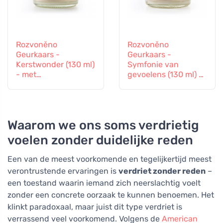
Rozvoněno
Rozvoněno
Geurkaars -
Geurkaars -
Kerstwonder (130 ml)
Symfonie van
- met
gevoelens (130 ml) -
peperkoekkruiden
met lavendel en
ylang-ylang
Waarom we ons soms verdrietig
voelen zonder duidelijke reden
Een van de meest voorkomende en tegelijkertijd meest
verontrustende ervaringen is
verdriet zonder reden
–
een toestand waarin iemand zich neerslachtig voelt
zonder een concrete oorzaak te kunnen benoemen. Het
klinkt paradoxaal, maar juist dit type verdriet is
verrassend veel voorkomend. Volgens de
American