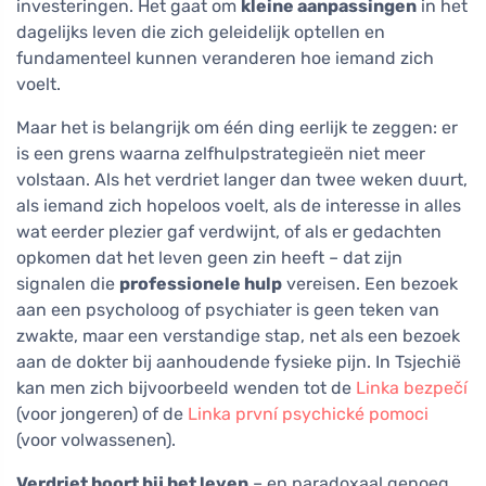
investeringen. Het gaat om
kleine aanpassingen
in het
dagelijks leven die zich geleidelijk optellen en
fundamenteel kunnen veranderen hoe iemand zich
voelt.
Maar het is belangrijk om één ding eerlijk te zeggen: er
is een grens waarna zelfhulpstrategieën niet meer
volstaan. Als het verdriet langer dan twee weken duurt,
als iemand zich hopeloos voelt, als de interesse in alles
wat eerder plezier gaf verdwijnt, of als er gedachten
opkomen dat het leven geen zin heeft – dat zijn
signalen die
professionele hulp
vereisen. Een bezoek
aan een psycholoog of psychiater is geen teken van
zwakte, maar een verstandige stap, net als een bezoek
aan de dokter bij aanhoudende fysieke pijn. In Tsjechië
kan men zich bijvoorbeeld wenden tot de
Linka bezpečí
(voor jongeren) of de
Linka první psychické pomoci
(voor volwassenen).
Verdriet hoort bij het leven
– en paradoxaal genoeg