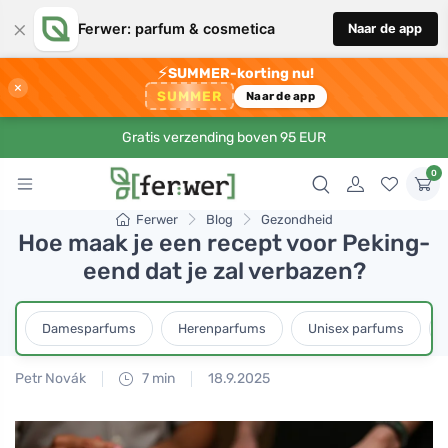
×
Ferwer: parfum & cosmetica
Naar de app
⚡
SUMMER-korting nu!
×
SUMMER
Naar de app
Gratis verzending boven 95 EUR
0
Ferwer
Blog
Gezondheid
Hoe maak je een recept voor Peking-
eend dat je zal verbazen?
Damesparfums
Herenparfums
Unisex parfums
Petr Novák
7 min
18.9.2025