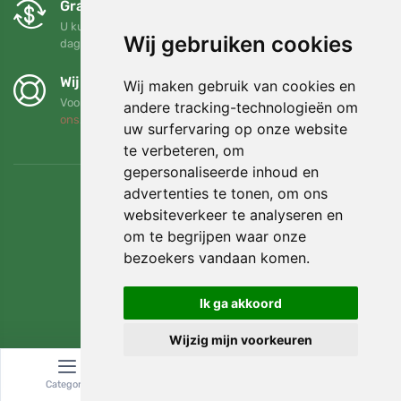
Gratis ruilen en retourneren
U kunt uw bestelling op elk gewenst moment binnen 90
Wij gebruiken cookies
dagen retourneren of ruilen
Wij steunen Trees.org
Wij maken gebruik van cookies en
Voor elke bestelling planten we een boom! Lees meer
Over
andere tracking-technologieën om
ons
.
uw surfervaring op onze website
te verbeteren, om
gepersonaliseerde inhoud en
advertenties te tonen, om ons
websiteverkeer te analyseren en
om te begrijpen waar onze
bezoekers vandaan komen.
Ik ga akkoord
Wijzig mijn voorkeuren
© Topshelf s.r.o. Alle rechten voorbehouden.
Categorie
Zoeken
Winkelwagen