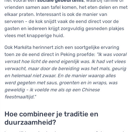
het vooral een
sociale gebeurtenis
, waarbij familie of
vrienden samen aan tafel komen, het eten delen en met
elkaar praten. Interessant is ook de manier van
serveren - de kok snijdt vaak de eend direct voor de
gasten en iedereen krijgt zorgvuldig gesneden plakjes
vlees met knapperige huid.
Ook Markéta herinnert zich een soortgelijke ervaring
toen ze de eend direct in Peking proefde:
"Ik was vooral
verrast hoe licht de eend eigenlijk was. Ik had vet vlees
verwacht, maar door de bereiding was het mals, geurig
en helemaal niet zwaar. En de manier waarop alles
werd gegeten met saus, groenten en in wraps, was
geweldig - ik voelde me als op een Chinese
feestmaaltijd."
Hoe combineer je traditie en
duurzaamheid?