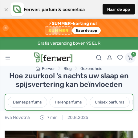
×
Ferwer: parfum & cosmetica
Naar de app
⚡
SUMMER-korting nu!
×
SUMMER
Naar de app
Gratis verzending boven 95 EUR
0
Ferwer
Blog
Gezondheid
Hoe zuurkool 's nachts uw slaap en
spijsvertering kan beïnvloeden
Damesparfums
Herenparfums
Unisex parfums
Eva Novotná
7 min
20.8.2025