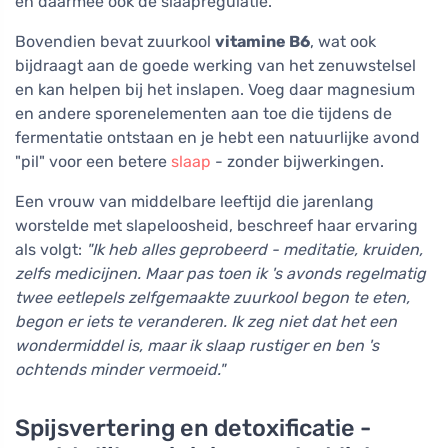
en daarmee ook de slaapregulatie.
Bovendien bevat zuurkool
vitamine B6
, wat ook
bijdraagt aan de goede werking van het zenuwstelsel
en kan helpen bij het inslapen. Voeg daar magnesium
en andere sporenelementen aan toe die tijdens de
fermentatie ontstaan en je hebt een natuurlijke avond
"pil" voor een betere
slaap
- zonder bijwerkingen.
Een vrouw van middelbare leeftijd die jarenlang
worstelde met slapeloosheid, beschreef haar ervaring
als volgt:
"Ik heb alles geprobeerd - meditatie, kruiden,
zelfs medicijnen. Maar pas toen ik 's avonds regelmatig
twee eetlepels zelfgemaakte zuurkool begon te eten,
begon er iets te veranderen. Ik zeg niet dat het een
wondermiddel is, maar ik slaap rustiger en ben 's
ochtends minder vermoeid."
Spijsvertering en detoxificatie -