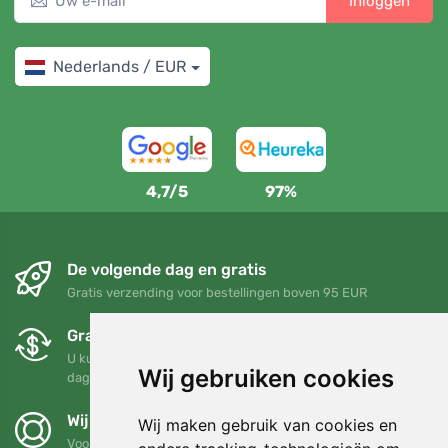
Inloggen
Nederlands / EUR
4,7/5
97%
De volgende dag en gratis
Gratis verzending voor bestellingen boven 95 EUR
Gratis ruilen en retourneren
U kunt uw bestelling op elk gewenst moment binnen 90
Wij gebruiken cookies
dagen retourneren of ruilen
Wij steunen Trees.org
Wij maken gebruik van cookies en
Voor elke bestelling planten we een boom! Lees meer
Over