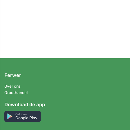
in de
# Waa
hoe k
Ferwer
Over ons
Groothandel
Download de app
Get it on
Google Play