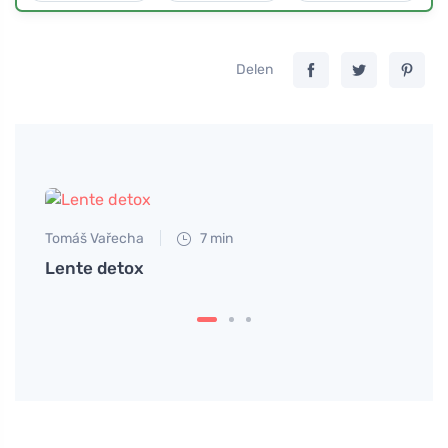
Delen
Tomáš Vařecha
7 min
Lente detox
Jan S