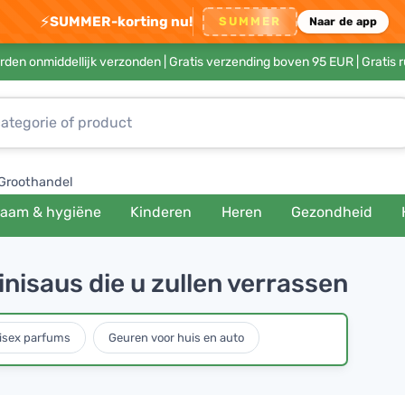
⚡
SUMMER-korting nu!
SUMMER
Naar de app
rden onmiddellijk verzonden |
Gratis verzending boven 95 EUR
| Gratis 
Groothandel
haam & hygiëne
Kinderen
Heren
Gezondheid
nisaus die u zullen verrassen
isex parfums
Geuren voor huis en auto