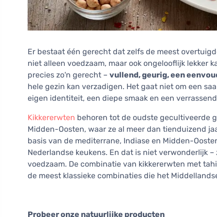
Er bestaat één gerecht dat zelfs de meest overtuigd
niet alleen voedzaam, maar ook ongelooflijk lekker ka
precies zo'n gerecht –
vullend, geurig, een eenvou
hele gezin kan verzadigen. Het gaat niet om een sa
eigen identiteit, een diepe smaak en een verrassend
Kikkererwten
behoren tot de oudste gecultiveerde g
Midden-Oosten, waar ze al meer dan tienduizend j
basis van de mediterrane, Indiase en Midden-Ooste
Nederlandse keukens. En dat is niet verwonderlijk – z
voedzaam. De combinatie van kikkererwten met tahi
de meest klassieke combinaties die het Middelland
Probeer onze natuurlijke producten