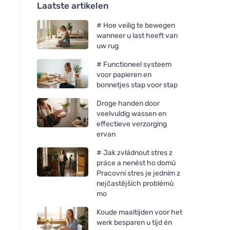
Laatste artikelen
# Hoe veilig te bewegen
wanneer u last heeft van
uw rug
# Functioneel systeem
voor papieren en
bonnetjes stap voor stap
Droge handen door
veelvuldig wassen en
effectieve verzorging
ervan
# Jak zvládnout stres z
práce a nenést ho domů
Pracovní stres je jedním z
nejčastějších problémů
mo
Koude maaltijden voor het
werk besparen u tijd én