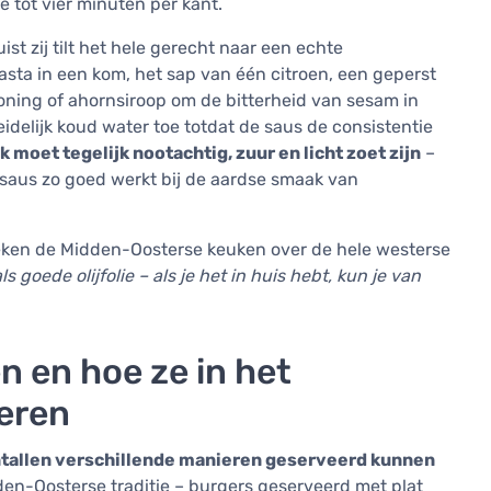
e tot vier minuten per kant.
uist zij tilt het hele gerecht naar een echte
asta in een kom, het sap van één citroen, een geperst
honing of ahornsiroop om de bitterheid van sesam in
delijk koud water toe totdat de saus de consistentie
 moet tegelijk nootachtig, zuur en licht zoet zijn
–
isaus zo goed werkt bij de aardse smaak van
oeken de Midden-Oosterse keuken over de hele westerse
als goede olijfolie – als je het in huis hebt, kun je van
n en hoe ze in het
reren
ntallen verschillende manieren geserveerd kunnen
dden-Oosterse traditie – burgers geserveerd met plat