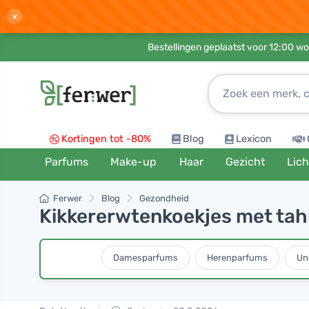
×
Bestellingen geplaatst voor 12:00 wo
Kortingen tot -80%
Blog
Lexicon
Parfums
Make-up
Haar
Gezicht
Lic
Ferwer
Blog
Gezondheid
Kikkererwtenkoekjes met tahi
Damesparfums
Herenparfums
Un