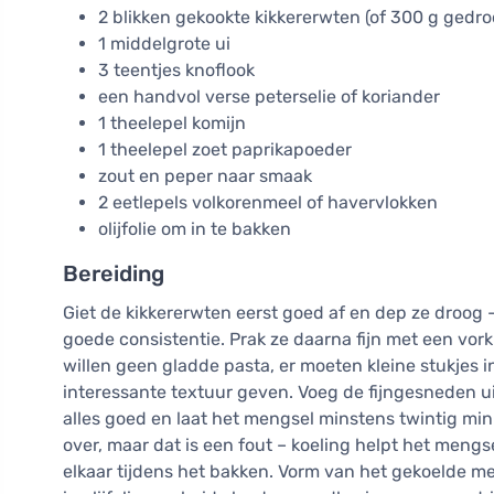
2 blikken gekookte kikkererwten (of 300 g gedr
1 middelgrote ui
3 teentjes knoflook
een handvol verse peterselie of koriander
1 theelepel komijn
1 theelepel zoet paprikapoeder
zout en peper naar smaak
2 eetlepels volkorenmeel of havervlokken
olijfolie om in te bakken
Bereiding
Giet de kikkererwten eerst goed af en dep ze droog –
goede consistentie. Prak ze daarna fijn met een vor
willen geen gladde pasta, er moeten kleine stukjes i
interessante textuur geven. Voeg de fijngesneden ui
alles goed en laat het mengsel minstens twintig min
over, maar dat is een fout – koeling helpt het mengs
elkaar tijdens het bakken. Vorm van het gekoelde me