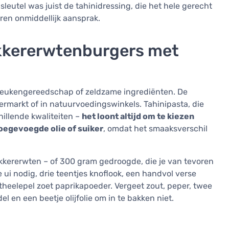
sleutel was juist de tahinidressing, die het hele gerecht
ren onmiddellijk aansprak.
ikkererwtenburgers met
 keukengereedschap of zeldzame ingrediënten. De
permarkt of in natuurvoedingswinkels. Tahinipasta, die
chillende kwaliteiten –
het loont altijd om te kiezen
oegevoegde olie of suiker
, omdat het smaaksverschil
ikkererwten – of 300 gram gedroogde, die je van tevoren
 ui nodig, drie teentjes knoflook, een handvol verse
 theelepel zoet paprikapoeder. Vergeet zout, peper, twee
l en een beetje olijfolie om in te bakken niet.