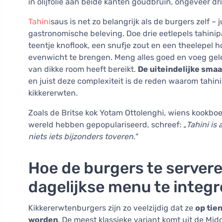
in olijfolie aan beide kanten goudbruin, ongeveer dri
Tahini
saus is net zo belangrijk als de burgers zelf – j
gastronomische beleving. Doe drie eetlepels tahinip
teentje knoflook, een snufje zout en een theelepel 
evenwicht te brengen. Meng alles goed en voeg gelei
van dikke room heeft bereikt.
De uiteindelijke smaak
en juist deze complexiteit is de reden waarom tahin
kikkererwten.
Zoals de Britse kok Yotam Ottolenghi, wiens kookb
wereld hebben gepopulariseerd, schreef:
„Tahini is 
niets iets bijzonders toveren."
Hoe de burgers te servere
dagelijkse menu te integ
Kikkererwtenburgers zijn zo veelzijdig dat ze
op tie
worden
. De meest klassieke variant komt uit de Mi