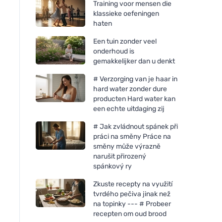
Training voor mensen die
klassieke oefeningen
haten
Een tuin zonder veel
onderhoud is
gemakkelijker dan u denkt
# Verzorging van je haar in
hard water zonder dure
producten Hard water kan
een echte uitdaging zij
# Jak zvládnout spánek při
Bombus Raw Protein Salty
Bombus RAW ENER
práci na směny Práce na
Caramel 50g
fruitreep mango en
směny může výrazně
narušit přirozený
spánkový ry
Zkuste recepty na využití
tvrdého pečiva jinak než
na topinky --- # Probeer
recepten om oud brood