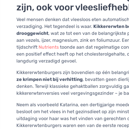
zijn, ook voor vleesliefhe
Veel mensen denken dat vleesloos eten automatisc
verzadiging. Het tegendeel is waar.
Kikkererwten b
drooggewicht
, wat ze tot een van de belangrijkste
aan vezels, ijzer, magnesium, zink en foliumzuur. E
tijdschrift
Nutrients
toonde aan dat regelmatige con
een positief effect heeft op het cholesterolgehalte, 
langdurig verzadigd gevoel.
Kikkererwtenburgers zijn bovendien op één belangrij
ze krimpen niet bij verhitting
, bevatten geen dierl
denken. Terwijl klassieke gehaktballen zorgvuldig g
kikkererwtenversies veel vergevingsgezinder – je ba
Neem als voorbeeld Katarina, een dertigjarige moede
besloot om het vlees in het gezinsdieet op zijn min
uitdaging voor haar was het vinden van gerechten 
Kikkererwtenburgers waren een van de eerste recep