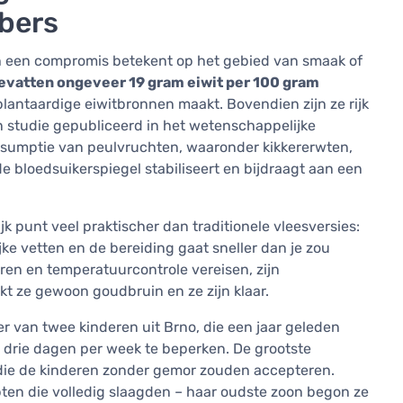
bbers
h een compromis betekent op het gebied van smaak of
evatten ongeveer 19 gram eiwit per 100 gram
 plantaardige eiwitbronnen maakt. Bovendien zijn ze rijk
en studie gepubliceerd in het wetenschappelijke
sumptie van peulvruchten, waaronder kikkererwten,
de bloedsuikerspiegel stabiliseert en bijdraagt aan een
k punt veel praktischer dan traditionele vleesversies:
ijke vetten en de bereiding gaat sneller dan je zou
aren en temperatuurcontrole vereisen, zijn
kt ze gewoon goudbruin en ze zijn klaar.
r van twee kinderen uit Brno, die een jaar geleden
st drie dagen per week te beperken. De grootste
die de kinderen zonder gemor zouden accepteren.
ten die volledig slaagden – haar oudste zoon begon ze