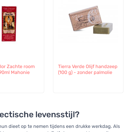
lor Zachte room
Tierra Verde Olijf handzeep
 90ml Mahonie
(100 g) - zonder palmolie
hectische levensstijl?
 hun dieet op te nemen tijdens een drukke werkdag. Als