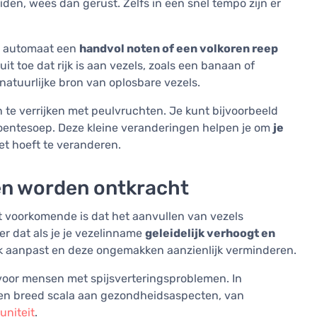
iden, wees dan gerust. Zelfs in een snel tempo zijn er
de automaat een
handvol noten of een volkoren reep
it toe dat rijk is aan vezels, zoals een banaan of
natuurlijke bron van oplosbare vezels.
te verrijken met peulvruchten. Je kunt bijvoorbeeld
oentesoep. Deze kleine veranderingen helpen je om
je
eet hoeft te veranderen.
en worden ontkracht
 voorkomende is dat het aanvullen van vezels
er dat als je je vezelinname
geleidelijk verhoogt en
ijk aanpast en deze ongemakken aanzienlijk verminderen.
 voor mensen met spijsverteringsproblemen. In
 een breed scala aan gezondheidsaspecten, van
uniteit
.