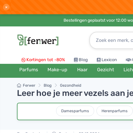
×
Bestellingen geplaatst voor 12:00 wo
Kortingen tot -80%
Blog
Lexicon
Parfums
Make-up
Haar
Gezicht
Lic
Ferwer
Blog
Gezondheid
Leer hoe je meer vezels aan j
Damesparfums
Herenparfums