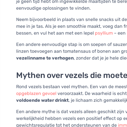
je geen tijd hebt om ingewikkelde maaltijden te bere
eenvoudige oplossingen te vinden.
Neem bijvoorbeeld in plaats van snelle snacks uit 
mee in je tas. Als je een smoothie maakt, voeg dan fru
bessen, en vul het aan met een lepel
psyllium
– een 
Een andere eenvoudige stap is om soepen of sauzen 
linzen toevoegen aan tomatensaus of bonen aan gr
vezelinname te verhogen
, zonder dat je je hele di
Mythen over vezels die moet
Rond vezels bestaan veel mythen. Een van de meest
opgeblazen gevoel
veroorzaakt. De waarheid is echt
voldoende water drinkt
, je lichaam zich gemakkel
Een andere mythe is dat vezels alleen geschikt zijn
werkelijkheid hebben vezels een positief effect op
gewichtsregulatie tot het ondersteunen van de
imm