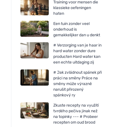
Training voor mensen die
klassieke oefeningen
haten
Een tuin zonder veel
onderhoud is
gemakkelijker dan u denkt
# Verzorging van je haar in
hard water zonder dure
producten Hard water kan
een echte uitdaging zij
# Jak zvládnout spánek při
práci na směny Práce na
směny může výrazně
narušit přirozený
spánkový ry
Zkuste recepty na využití
tvrdého pečiva jinak než
na topinky --- # Probeer
recepten om oud brood