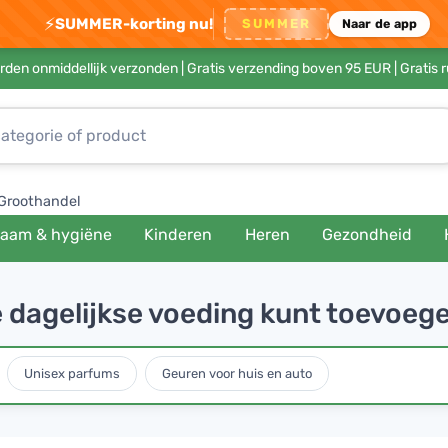
⚡
SUMMER-korting nu!
SUMMER
Naar de app
rden onmiddellijk verzonden |
Gratis verzending boven 95 EUR
| Gratis 
Groothandel
haam & hygiëne
Kinderen
Heren
Gezondheid
e dagelijkse voeding kunt toevoeg
Unisex parfums
Geuren voor huis en auto