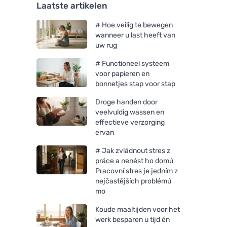
Laatste artikelen
# Hoe veilig te bewegen
wanneer u last heeft van
uw rug
# Functioneel systeem
voor papieren en
bonnetjes stap voor stap
Droge handen door
veelvuldig wassen en
effectieve verzorging
ervan
# Jak zvládnout stres z
práce a nenést ho domů
Pracovní stres je jedním z
nejčastějších problémů
mo
Koude maaltijden voor het
werk besparen u tijd én