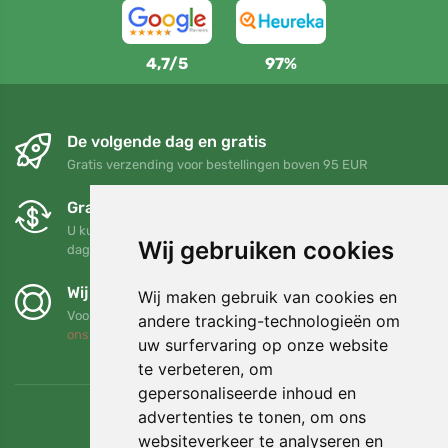
4,7/5
97%
De volgende dag en gratis
Gratis verzending voor bestellingen boven 95 EUR
Gratis ruilen en retourneren
U kunt uw bestelling op elk gewenst moment binnen 90
Wij gebruiken cookies
dagen retourneren of ruilen
Wij steunen Trees.org
Wij maken gebruik van cookies en
Voor elke bestelling planten we een boom! Lees meer
Over
andere tracking-technologieën om
ons
.
uw surfervaring op onze website
te verbeteren, om
gepersonaliseerde inhoud en
advertenties te tonen, om ons
websiteverkeer te analyseren en