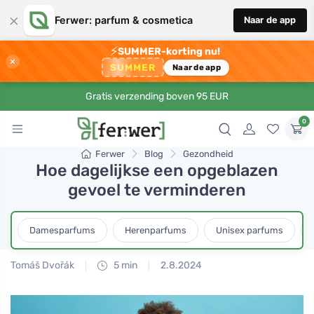
×
Ferwer: parfum & cosmetica
Naar de app
⚡
SUMMER-korting nu!
×
SUMMER
Naar de app
Gratis verzending boven 95 EUR
0
Ferwer
Blog
Gezondheid
Hoe dagelijkse een opgeblazen
gevoel te verminderen
Damesparfums
Herenparfums
Unisex parfums
Tomáš Dvořák
5 min
2.8.2024