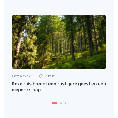
Petr Novák
6 min
Anna 
en de
Roze ruis brengt een rustigere geest en een
Bosbe
diepere slaap
favor