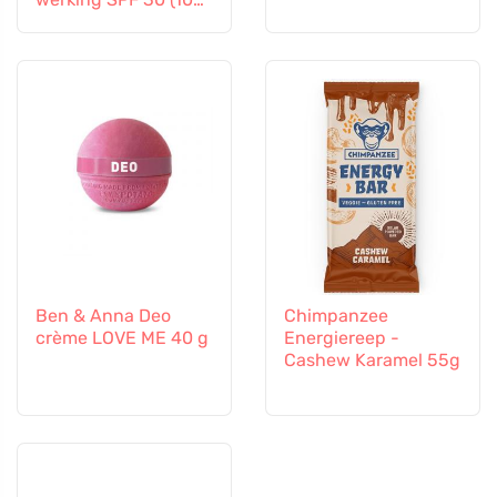
ml) - ook geschikt
voor kinderen vanaf
6 maanden
Ben & Anna Deo
Chimpanzee
crème LOVE ME 40 g
Energiereep -
Cashew Karamel 55g