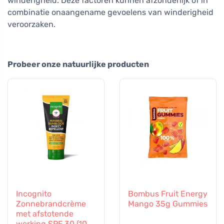
winderigheid. Deze factoren kunnen afzonderlijk of in
combinatie onaangename gevoelens van winderigheid
veroorzaken.
Probeer onze natuurlijke producten
Incognito
Bombus Fruit Energy
Zonnebrandcrème
Mango 35g Gummies
met afstotende
werking SPF 30 (100