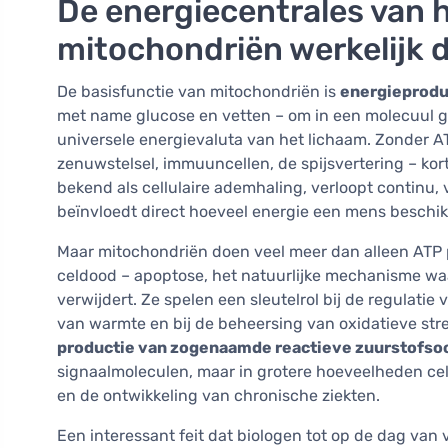
De energiecentrales van h
mitochondriën werkelijk 
De basisfunctie van mitochondriën is
energieprodu
met name glucose en vetten – om in een molecuul ge
universele energievaluta van het lichaam. Zonder AT
zenuwstelsel, immuuncellen, de spijsvertering – kor
bekend als cellulaire ademhaling, verloopt continu, 
beïnvloedt direct hoeveel energie een mens beschik
Maar mitochondriën doen veel meer dan alleen ATP p
celdood – apoptose, het natuurlijke mechanisme wa
verwijdert. Ze spelen een sleutelrol bij de regulatie
van warmte en bij de beheersing van oxidatieve str
productie van zogenaamde reactieve zuurstofso
signaalmoleculen, maar in grotere hoeveelheden ce
en de ontwikkeling van chronische ziekten.
Een interessant feit dat biologen tot op de dag van