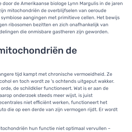
 door de Amerikaanse biologe Lynn Margulis in de jaren
ijn mitochondriën de overblijfselen van oeroude
 symbiose aangingen met primitieve cellen. Het bewijs
gen ribosomen bezitten en zich onafhankelijk van
emdelingen die onmisbare gastheren zijn geworden.
mitochondriën de
l langere tijd kampt met chronische vermoeidheid. Ze
lcohol en toch wordt ze 's ochtends uitgeput wakker.
orde, de schildklier functioneert. Wat is er aan de
rop onderzoek steeds meer wijst, is juist
ecentrales niet efficiënt werken, functioneert het
to die op een derde van zijn vermogen rijdt. Er wordt
tochondriën hun functie niet optimaal vervullen –