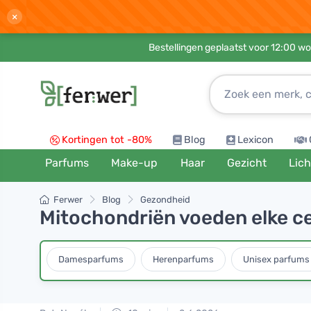
×
Bestellingen geplaatst voor 12:00 wo
Kortingen tot -80%
Blog
Lexicon
Parfums
Make-up
Haar
Gezicht
Lic
Ferwer
Blog
Gezondheid
Mitochondriën voeden elke ce
Damesparfums
Herenparfums
Unisex parfums