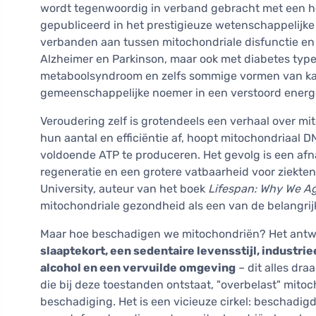
wordt tegenwoordig in verband gebracht met een h
gepubliceerd in het prestigieuze wetenschappelijke 
verbanden aan tussen mitochondriale disfunctie en
Alzheimer en Parkinson, maar ook met diabetes type
metaboolsyndroom en zelfs sommige vormen van kank
gemeenschappelijke noemer in een verstoord energ
Veroudering zelf is grotendeels een verhaal over mi
hun aantal en efficiëntie af, hoopt mitochondriaal 
voldoende ATP te produceren. Het gevolg is een afn
regeneratie en een grotere vatbaarheid voor ziekte
University, auteur van het boek
Lifespan: Why We Ag
mitochondriale gezondheid als een van de belangrijk
Maar hoe beschadigen we mitochondriën? Het antwoo
slaaptekort, een sedentaire levensstijl, industr
alcohol en een vervuilde omgeving
– dit alles dra
die bij deze toestanden ontstaat, "overbelast" mitoch
beschadiging. Het is een vicieuze cirkel: beschadi