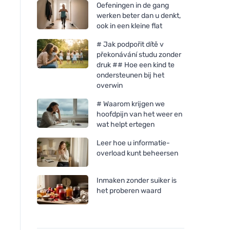
Oefeningen in de gang
werken beter dan u denkt,
ook in een kleine flat
# Jak podpořit dítě v
překonávání studu zonder
druk ## Hoe een kind te
ondersteunen bij het
overwin
# Waarom krijgen we
hoofdpijn van het weer en
wat helpt ertegen
Leer hoe u informatie-
Cytoplan METHYL FACTORS
Cytoplan Methylfola
overload kunt beheersen
- B1 Betaïne B2 B6
Foliumzuur in bioac
Foliumzuur (L-Methylfolaat)
vorm, 60 capsules
Inmaken zonder suiker is
Vitamine B12 en Zink, 60
het proberen waard
capsules