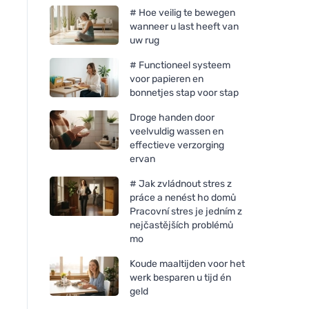
# Hoe veilig te bewegen
wanneer u last heeft van
uw rug
# Functioneel systeem
voor papieren en
bonnetjes stap voor stap
Droge handen door
veelvuldig wassen en
effectieve verzorging
ervan
# Jak zvládnout stres z
práce a nenést ho domů
Pracovní stres je jedním z
nejčastějších problémů
mo
Koude maaltijden voor het
werk besparen u tijd én
geld