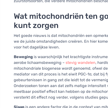
zuurstofsoorten, die verdere mitochondriën bescha
Wat mitochondriën ten go
kunt zorgen
Het goede nieuws is dat mitochondriën een opmerke
we de juiste omstandigheden creëren. En hier komen 
voor het dagelijkse leven.
Beweging
is waarschijnlijk het krachtigste instru
aerobe lichaamsbeweging –
stevig wandelen
, hard
mitochondriale biogenese wordt genoemd, ofwel de
mediator van dit proces is het eiwit PGC-1α, dat bij
gebeurtenissen in gang zet die leidt tot de vermen
Onderzoeken tonen aan dat zelfs matige intensiteit
meetbaar positief effect kan hebben op de mitochondr
versterkt dit effect nog verder, volgens studies gep
Slaap
is een andere factor die in de context van m