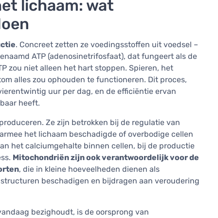
et lichaam: wat
doen
ctie
. Concreet zetten ze voedingsstoffen uit voedsel –
naamd ATP (adenosinetrifosfaat), dat fungeert als de
P zou niet alleen het hart stoppen. Spieren, het
tom alles zou ophouden te functioneren. Dit proces,
vierentwintig uur per dag, en de efficiëntie ervan
baar heeft.
roduceren. Ze zijn betrokken bij de regulatie van
armee het lichaam beschadigde of overbodige cellen
 van het calciumgehalte binnen cellen, bij de productie
ess.
Mitochondriën zijn ook verantwoordelijk voor de
orten
, die in kleine hoeveelheden dienen als
lstructuren beschadigen en bijdragen aan veroudering
 vandaag bezighoudt, is de oorsprong van