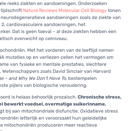
ele reeks ziekten en aandoeningen. Onderzoeken
tijdschrift
Nature Reviews Molecular Cell Biology
tonen
 neurodegeneratieve aandoeningen zoals de ziekte van
 2, cardiovasculaire aandoeningen, het
er. Dat is geen toeval – al deze ziekten hebben een
etisch evenwicht op celniveau.
tochondriën. Met het vorderen van de leeftijd nemen
DNA mutaties op en verliezen cellen het vermogen om
ame van fysieke en mentale prestaties, slechtere
n. Wetenschappers zoals David Sinclair van Harvard
e – and Why We Don't Have To
, bestempelen
ste pijlers van biologische veroudering.
rd is helaas behoorlijk prozaïsch.
Chronische stress,
ieel bewerkt voedsel, overmatige suikerinname,
agt bij aan mitochondriale disfunctie. Oxidatieve stress
ondriën letterlijk en veroorzaakt hun geleidelijke
gde mitochondriën produceren meer reactieve