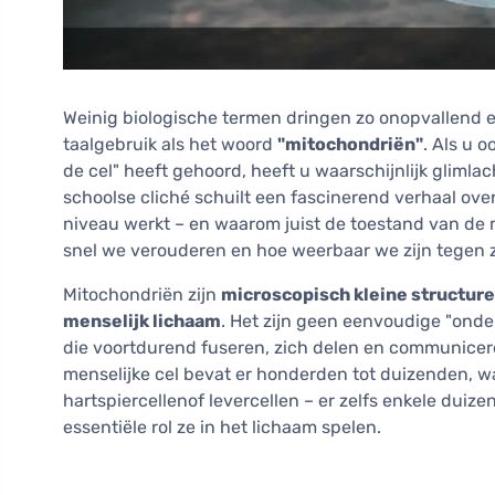
Weinig biologische termen dringen zo onopvallend e
taalgebruik als het woord
"mitochondriën"
. Als u 
de cel" heeft gehoord, heeft u waarschijnlijk glimla
schoolse cliché schuilt een fascinerend verhaal ov
niveau werkt – en waarom juist de toestand van de 
snel we verouderen en hoe weerbaar we zijn tegen z
Mitochondriën zijn
microscopisch kleine structuren
menselijk lichaam
. Het zijn geen eenvoudige "onde
die voortdurend fuseren, zich delen en communice
menselijke cel bevat er honderden tot duizenden, w
hartspiercellenof levercellen – er zelfs enkele duiz
essentiële rol ze in het lichaam spelen.