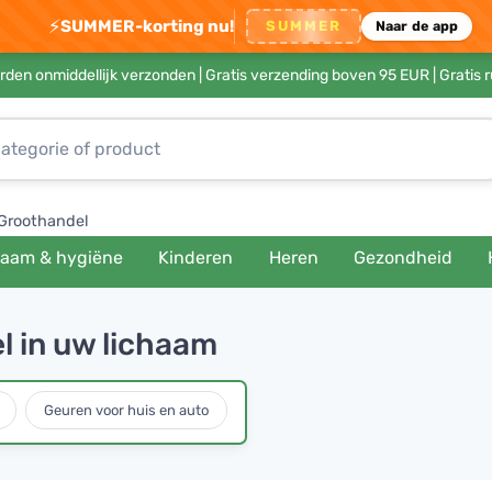
⚡
SUMMER-korting nu!
SUMMER
Naar de app
rden onmiddellijk verzonden |
Gratis verzending boven 95 EUR
| Gratis 
Groothandel
haam & hygiëne
Kinderen
Heren
Gezondheid
l in uw lichaam
Geuren voor huis en auto