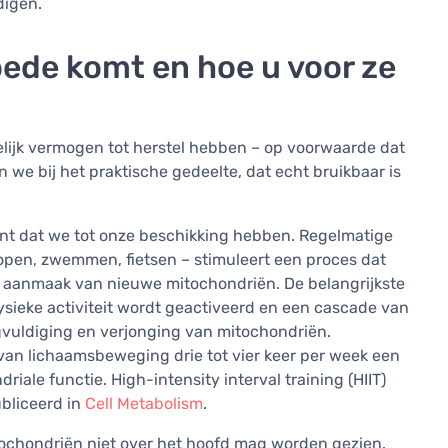
digen.
ede komt en hoe u voor ze
lijk vermogen tot herstel hebben – op voorwaarde dat
we bij het praktische gedeelte, dat echt bruikbaar is
ment dat we tot onze beschikking hebben. Regelmatige
lopen, zwemmen, fietsen – stimuleert een proces dat
 aanmaak van nieuwe mitochondriën. De belangrijkste
 fysieke activiteit wordt geactiveerd en een cascade van
igvuldiging en verjonging van mitochondriën.
 van lichaamsbeweging drie tot vier keer per week een
iale functie. High-intensity interval training (HIIT)
ubliceerd in
Cell Metabolism
.
itochondriën niet over het hoofd mag worden gezien.