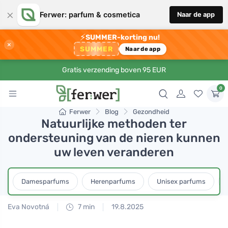
×
Ferwer: parfum & cosmetica
Naar de app
⚡
SUMMER-korting nu!
×
SUMMER
Naar de app
Gratis verzending boven 95 EUR
0
Ferwer
Blog
Gezondheid
Natuurlijke methoden ter
ondersteuning van de nieren kunnen
uw leven veranderen
Damesparfums
Herenparfums
Unisex parfums
Eva Novotná
7 min
19.8.2025