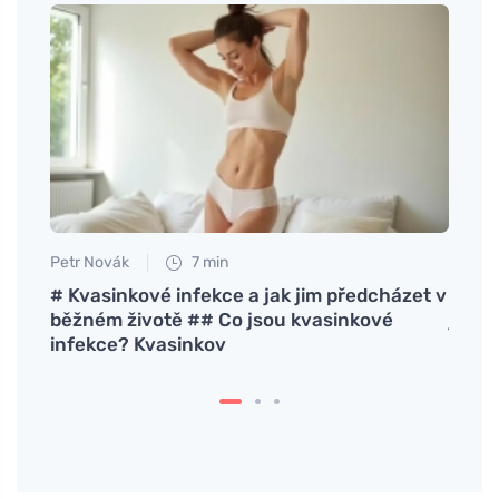
Petr Novák
7 min
Tomáš
# Kvasinkové infekce a jak jim předcházet v
Welke
enheid
běžném životě ## Co jsou kvasinkové
je pr
infekce? Kvasinkov