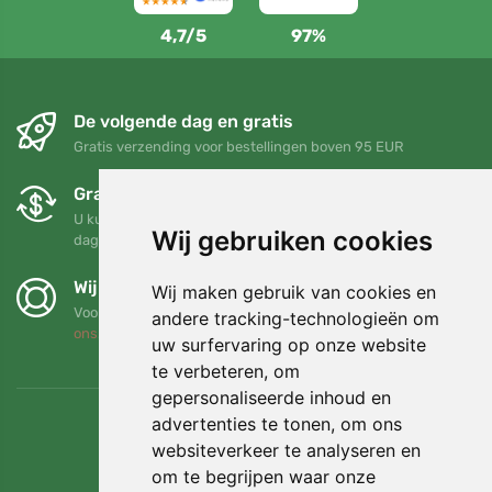
4,7/5
97%
De volgende dag en gratis
Gratis verzending voor bestellingen boven 95 EUR
Gratis ruilen en retourneren
U kunt uw bestelling op elk gewenst moment binnen 90
Wij gebruiken cookies
dagen retourneren of ruilen
Wij steunen Trees.org
Wij maken gebruik van cookies en
Voor elke bestelling planten we een boom! Lees meer
Over
andere tracking-technologieën om
ons
.
uw surfervaring op onze website
te verbeteren, om
gepersonaliseerde inhoud en
advertenties te tonen, om ons
websiteverkeer te analyseren en
om te begrijpen waar onze