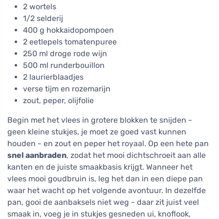
2 wortels
1/2 selderij
400 g hokkaidopompoen
2 eetlepels tomatenpuree
250 ml droge rode wijn
500 ml runderbouillon
2 laurierblaadjes
verse tijm en rozemarijn
zout, peper, olijfolie
Begin met het vlees in grotere blokken te snijden -
geen kleine stukjes, je moet ze goed vast kunnen
houden - en zout en peper het royaal. Op een hete pan
snel aanbraden
, zodat het mooi dichtschroeit aan alle
kanten en de juiste smaakbasis krijgt. Wanneer het
vlees mooi goudbruin is, leg het dan in een diepe pan
waar het wacht op het volgende avontuur. In dezelfde
pan, gooi de aanbaksels niet weg - daar zit juist veel
smaak in, voeg je in stukjes gesneden ui, knoflook,