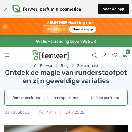
×
Ferwer: parfum & cosmetica
Naar de app
⚡
SUMMER-korting nu!
×
SUMMER
Naar de app
Gratis verzending boven 95 EUR
0
Ferwer
Blog
Gezondheid
Ontdek de magie van runderstoofpot
en zijn geweldige variaties
Damesparfums
Herenparfums
Unisex parfums
Jan Svoboda
7 min
24.7.2025