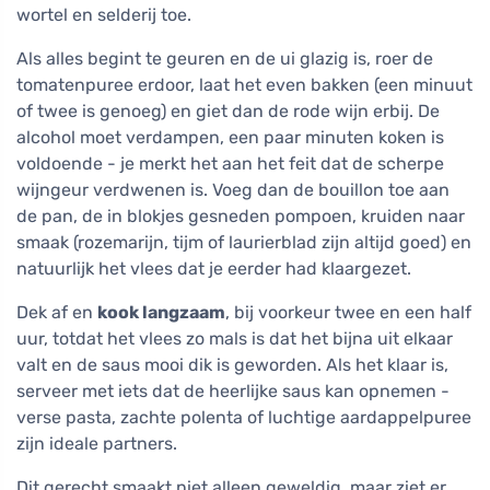
wortel en selderij toe.
Als alles begint te geuren en de ui glazig is, roer de
tomatenpuree erdoor, laat het even bakken (een minuut
of twee is genoeg) en giet dan de rode wijn erbij. De
alcohol moet verdampen, een paar minuten koken is
voldoende - je merkt het aan het feit dat de scherpe
wijngeur verdwenen is. Voeg dan de bouillon toe aan
de pan, de in blokjes gesneden pompoen, kruiden naar
smaak (rozemarijn, tijm of laurierblad zijn altijd goed) en
natuurlijk het vlees dat je eerder had klaargezet.
Dek af en
kook langzaam
, bij voorkeur twee en een half
uur, totdat het vlees zo mals is dat het bijna uit elkaar
valt en de saus mooi dik is geworden. Als het klaar is,
serveer met iets dat de heerlijke saus kan opnemen -
verse pasta, zachte polenta of luchtige aardappelpuree
zijn ideale partners.
Dit gerecht smaakt niet alleen geweldig, maar ziet er