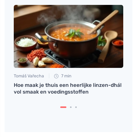
Tomáš Vařecha
7 min
Martin
Hoe maak je thuis een heerlijke linzen-dhál
Verli
ren
vol smaak en voedingsstoffen
gemak
stres