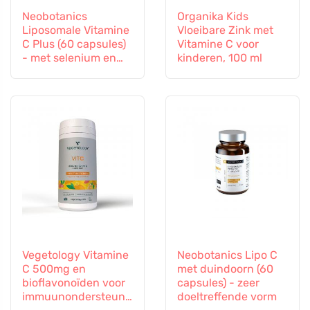
Neobotanics
Organika Kids
Liposomale Vitamine
Vloeibare Zink met
C Plus (60 capsules)
Vitamine C voor
- met selenium en
kinderen, 100 ml
zink
Vegetology Vitamine
Neobotanics Lipo C
C 500mg en
met duindoorn (60
bioflavonoïden voor
capsules) - zeer
immuunondersteuni
doeltreffende vorm