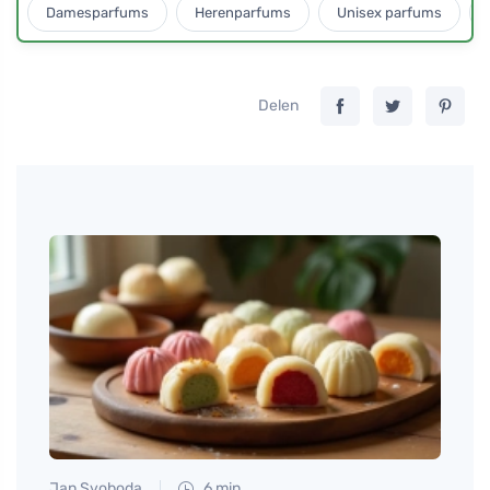
Damesparfums
Herenparfums
Unisex parfums
Delen
Jan Svoboda
6 min
Petr N