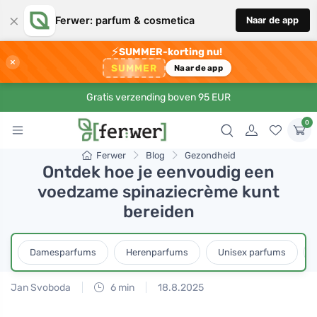
×
Ferwer: parfum & cosmetica
Naar de app
⚡
SUMMER-korting nu!
×
SUMMER
Naar de app
Gratis verzending boven 95 EUR
0
Ferwer
Blog
Gezondheid
Ontdek hoe je eenvoudig een
voedzame spinaziecrème kunt
bereiden
Damesparfums
Herenparfums
Unisex parfums
Jan Svoboda
6 min
18.8.2025