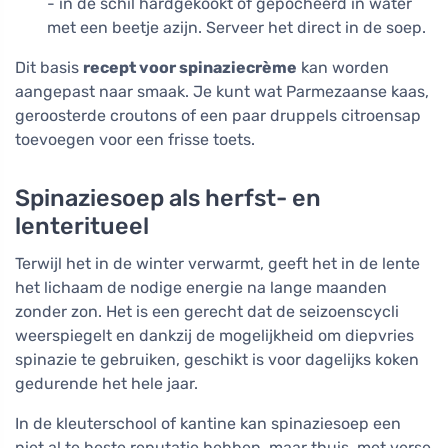
- in de schil hardgekookt of gepocheerd in water
met een beetje azijn. Serveer het direct in de soep.
Dit basis
recept voor spinaziecrème
kan worden
aangepast naar smaak. Je kunt wat Parmezaanse kaas,
geroosterde croutons of een paar druppels citroensap
toevoegen voor een frisse toets.
Spinaziesoep als herfst- en
lenteritueel
Terwijl het in de winter verwarmt, geeft het in de lente
het lichaam de nodige energie na lange maanden
zonder zon. Het is een gerecht dat de seizoenscycli
weerspiegelt en dankzij de mogelijkheid om diepvries
spinazie te gebruiken, geschikt is voor dagelijks koken
gedurende het hele jaar.
In de kleuterschool of kantine kan spinaziesoep een
niet al te beste reputatie hebben, maar thuis, met verse