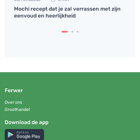
zond
Mochi recept dat je zal verrassen met zijn
10 vo
eenvoud en heerlijkheid
zulle
Ferwer
Over ons
Groothandel
Download de app
Get it on
Google Play