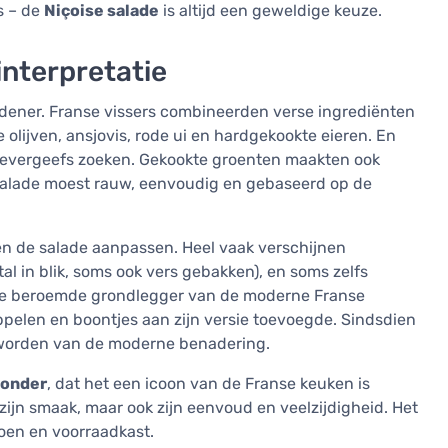
s – de
Niçoise salade
is altijd een geweldige keuze.
interpretatie
eidener. Franse vissers combineerden verse ingrediënten
olijven, ansjovis, rode ui en hardgekookte eieren. En
e tevergeefs zoeken. Gekookte groenten maakten ook
 salade moest rauw, eenvoudig en gebaseerd op de
en de salade aanpassen. Heel vaak verschijnen
al in blik, soms ook vers gebakken), en soms zelfs
, de beroemde grondlegger van de moderne Franse
pelen en boontjes aan zijn versie toevoegde. Sindsdien
eworden van de moderne benadering.
zonder
, dat het een icoon van de Franse keuken is
ijn smaak, maar ook zijn eenvoud en veelzijdigheid. Het
zoen en voorraadkast.