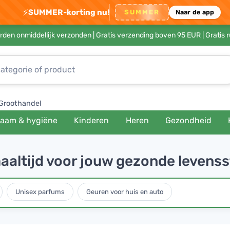
⚡
SUMMER-korting nu!
SUMMER
Naar de app
rden onmiddellijk verzonden |
Gratis verzending boven 95 EUR
| Gratis 
Groothandel
haam & hygiëne
Kinderen
Heren
Gezondheid
aaltijd voor jouw gezonde levensst
Unisex parfums
Geuren voor huis en auto