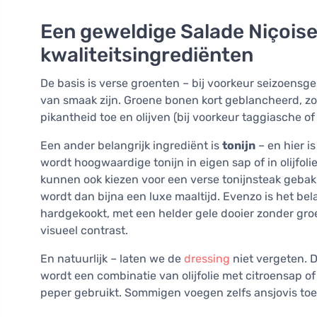
Een geweldige Salade Niçoise
kwaliteitsingrediënten
De basis is verse groenten – bij voorkeur seizoensg
van smaak zijn. Groene bonen kort geblancheerd, zo
pikantheid toe en olijven (bij voorkeur taggiasche o
Een ander belangrijk ingrediënt is
tonijn
– en hier i
wordt hoogwaardige tonijn in eigen sap of in olijfo
kunnen ook kiezen voor een verse tonijnsteak gebakk
wordt dan bijna een luxe maaltijd. Evenzo is het be
hardgekookt, met een helder gele dooier zonder groen
visueel contrast.
En natuurlijk – laten we de
dressing
niet vergeten. 
wordt een combinatie van olijfolie met citroensap of
peper gebruikt. Sommigen voegen zelfs ansjovis toe