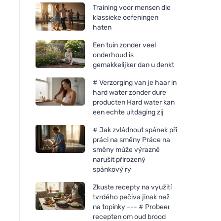
Training voor mensen die
klassieke oefeningen
haten
Een tuin zonder veel
onderhoud is
gemakkelijker dan u denkt
# Verzorging van je haar in
hard water zonder dure
producten Hard water kan
een echte uitdaging zij
# Jak zvládnout spánek při
práci na směny Práce na
směny může výrazně
narušit přirozený
spánkový ry
Zkuste recepty na využití
tvrdého pečiva jinak než
na topinky --- # Probeer
recepten om oud brood