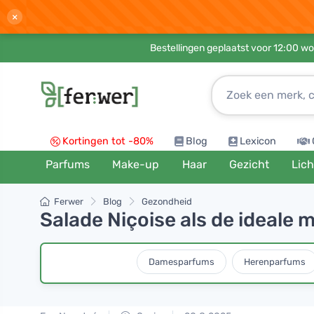
×
Bestellingen geplaatst voor 12:00 wo
Kortingen tot -80%
Blog
Lexicon
Parfums
Make-up
Haar
Gezicht
Lic
Ferwer
Blog
Gezondheid
Salade Niçoise als de ideale m
Damesparfums
Herenparfums