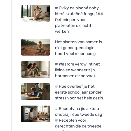
# Cviky na ploché nohy
které skutečně fungují ##
Oefeningen voor
platvoeten die echt
werken
Het planten van bomen is
niet genoeg, ecologie
heeft veel meer nodig
# Waarom verdwijnt het
libido en wanneer zijn
hormonen de oorzaak
# Hoe overleef je het
eerste schooljaar zonder
stress voor het hele gezin
# Recepty na jídla která
chutnají lépe tweede dag
# Recepten voor
gerechten die de tweede