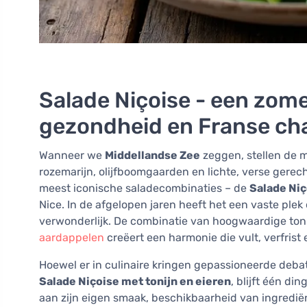
Salade Niçoise - een zome
gezondheid en Franse c
Wanneer we
Middellandse Zee
zeggen, stellen de m
rozemarijn, olijfboomgaarden en lichte, verse gerec
meest iconische saladecombinaties – de
Salade Niç
Nice. In de afgelopen jaren heeft het een vaste plek
verwonderlijk. De combinatie van hoogwaardige tonij
aardappelen
creëert een harmonie die vult, verfrist e
Hoewel er in culinaire kringen gepassioneerde deba
Salade Niçoise met tonijn en eieren
, blijft één di
aan zijn eigen smaak, beschikbaarheid van ingrediënt