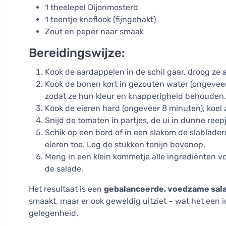
1 theelepel Dijonmosterd
1 teentje knoflook (fijngehakt)
Zout en peper naar smaak
Bereidingswijze:
Kook de aardappelen in de schil gaar, droog ze af
Kook de bonen kort in gezouten water (ongeveer 
zodat ze hun kleur en knapperigheid behouden.
Kook de eieren hard (ongeveer 8 minuten), koel z
Snijd de tomaten in partjes, de ui in dunne reep
Schik op een bord of in een slakom de slablader
eieren toe. Leg de stukken tonijn bovenop.
Meng in een klein kommetje alle ingrediënten vo
de salade.
Het resultaat is een
gebalanceerde, voedzame sala
smaakt, maar er ook geweldig uitziet – wat het een 
gelegenheid.