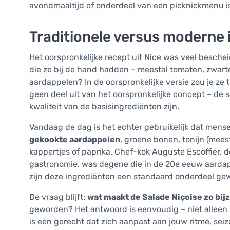
avondmaaltijd of onderdeel van een picknickmenu i
Traditionele versus moderne 
Het oorspronkelijke recept uit Nice was veel besch
die ze bij de hand hadden – meestal tomaten, zwarte 
aardappelen? In de oorspronkelijke versie zou je z
geen deel uit van het oorspronkelijke concept – de
kwaliteit van de basisingrediënten zijn.
Vandaag de dag is het echter gebruikelijk dat mens
gekookte aardappelen
, groene bonen, tonijn (meest
kappertjes of paprika. Chef-kok Auguste Escoffier
gastronomie, was degene die in de 20e eeuw aardap
zijn deze ingrediënten een standaard onderdeel g
De vraag blijft:
wat maakt de Salade Niçoise zo bij
geworden? Het antwoord is eenvoudig – niet alleen z
is een gerecht dat zich aanpast aan jouw ritme, sei