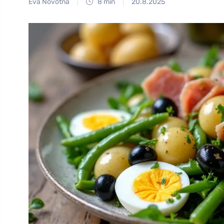
Eva Novotná
8 min
20.8.2025