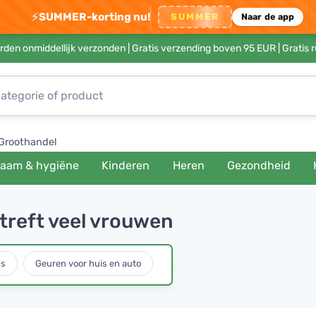
⚡
SUMMER-korting nu!
SUMMER
Naar de app
rden onmiddellijk verzonden |
Gratis verzending boven 95 EUR
| Gratis 
Groothandel
haam & hygiëne
Kinderen
Heren
Gezondheid
 treft veel vrouwen
ms
Geuren voor huis en auto