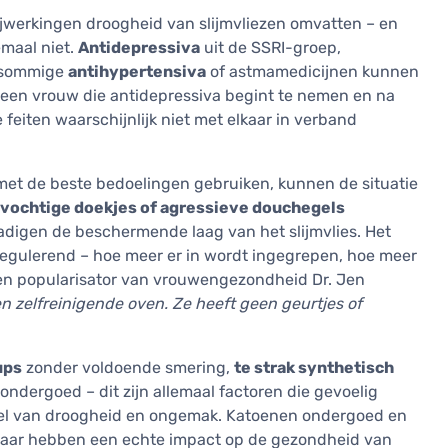
jwerkingen droogheid van slijmvliezen omvatten – en
emaal niet.
Antidepressiva
uit de SSRI-groep,
, sommige
antihypertensiva
of astmamedicijnen kunnen
l een vrouw die antidepressiva begint te nemen en na
feiten waarschijnlijk niet met elkaar in verband
t de beste bedoelingen gebruiken, kunnen de situatie
 vochtige doekjes of agressieve douchegels
adigen de beschermende laag van het slijmvlies. Het
regulerend – hoe meer er in wordt ingegrepen, hoe meer
en popularisator van vrouwengezondheid Dr. Jen
en zelfreinigende oven. Ze heeft geen geurtjes of
ups
zonder voldoende smering,
te strak synthetisch
ndergoed – dit zijn allemaal factoren die gevoelig
voel van droogheid en ongemak. Katoenen ondergoed en
 maar hebben een echte impact op de gezondheid van