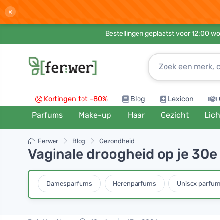
×
Bestellingen geplaatst voor 12:00 wo
Kortingen tot -80%
Blog
Lexicon
Parfums
Make-up
Haar
Gezicht
Lic
Ferwer
Blog
Gezondheid
Vaginale droogheid op je 30e
Damesparfums
Herenparfums
Unisex parfu