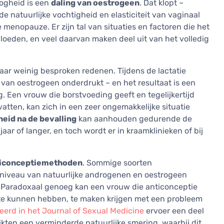
ogheid is een
daling van oestrogeen
. Dat klopt –
de natuurlijke vochtigheid en elasticiteit van vaginaal
 menopauze. Er zijn tal van situaties en factoren die het
loeden, en veel daarvan maken deel uit van het volledig
ar weinig besproken redenen. Tijdens de lactatie
 van oestrogeen onderdrukt – en het resultaat is een
. Een vrouw die borstvoeding geeft en tegelijkertijd
atten, kan zich in een zeer ongemakkelijke situatie
eid na de bevalling
kan aanhouden gedurende de
aar of langer, en toch wordt er in kraamklinieken of bij
ticonceptiemethoden
. Sommige soorten
 niveau van natuurlijke androgenen en oestrogeen
es. Paradoxaal genoeg kan een vrouw die anticonceptie
te kunnen hebben, te maken krijgen met een probleem
eerd in het Journal of Sexual Medicine
ervoer een deel
ten een verminderde natuurlijke smering, waarbij dit