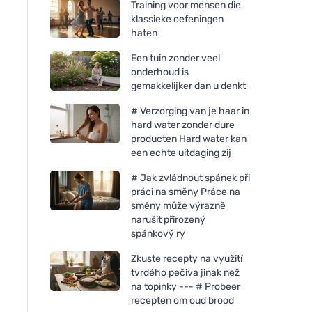
Training voor mensen die
klassieke oefeningen
haten
Een tuin zonder veel
onderhoud is
gemakkelijker dan u denkt
# Verzorging van je haar in
hard water zonder dure
producten Hard water kan
een echte uitdaging zij
Fair Squared Condoom
Fair Squared Cond
# Jak zvládnout spánek při
Original (10 stuks) -
Perform (10 stuks) -
práci na směny Práce na
veganistisch en fair trade
veganistisch en fair
směny může výrazně
narušit přirozený
spánkový ry
Zkuste recepty na využití
tvrdého pečiva jinak než
na topinky --- # Probeer
recepten om oud brood