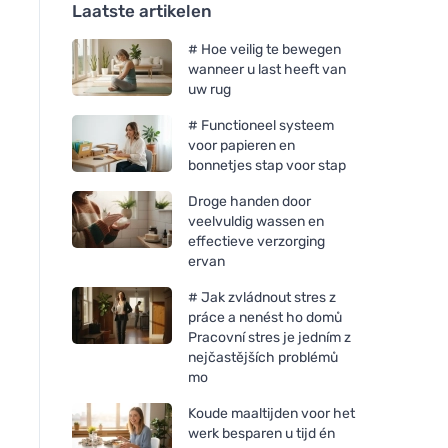
Laatste artikelen
# Hoe veilig te bewegen
wanneer u last heeft van
uw rug
# Functioneel systeem
voor papieren en
bonnetjes stap voor stap
Droge handen door
veelvuldig wassen en
effectieve verzorging
ervan
# Jak zvládnout stres z
práce a nenést ho domů
Pracovní stres je jedním z
nejčastějších problémů
mo
Koude maaltijden voor het
werk besparen u tijd én