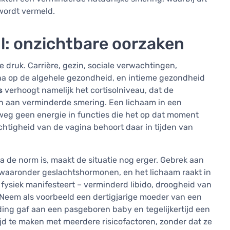
 wordt vermeld.
jl: onzichtbare oorzaken
 druk. Carrière, gezin, sociale verwachtingen,
en na op de algehele gezondheid, en intieme gezondheid
s
verhoogt namelijk het cortisolniveau, dat de
en aan verminderde smering. Een lichaam in een
weg geen energie in functies die het op dat moment
ochtigheid van de vagina behoort daar in tijden van
na de norm is, maakt de situatie nog erger. Gebrek aan
 waaronder geslachtshormonen, en het lichaam raakt in
fysiek manifesteert – verminderd libido, droogheid van
. Neem als voorbeeld een dertigjarige moeder van een
eding gaf aan een pasgeboren baby en tegelijkertijd een
ijd te maken met meerdere risicofactoren, zonder dat ze