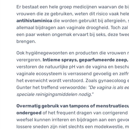
Er bestaat een hele groep medicijnen waarvan de bi
vrouwen die ze gebruiken, weten dit risico vaak hel
antihistaminica
die worden gebruikt bij allergieën
allemaal bijdragen aan vaginale droogheid. Toch za
een paar weken ongemak ervaart bij seks, deze twee 
brengen.
Ook hygiënegewoonten en producten die vrouwen me
verergeren.
Intieme sprays, geparfumeerde zeep,
verstoren de natuurlijke pH van de vagina en besch
vaginale ecosysteem is verrassend gevoelig en zelf
het evenwicht wordt verstoord. Zoals gynaecoloog 
Gunter het treffend verwoordde:
"De vagina is als e
speciale reinigingsmiddelen nodig."
Overmatig gebruik van tampons of menstruatiec
ondergoed
of het frequent dragen van corrigerend o
weefsel kunnen irriteren en bijdragen aan een ge
lossere sneden zijn niet slechts een modekwestie,