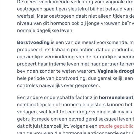
De meest voorkomende verklaring voor vaginale dro
oestrogeen speelt een sleutelrol bij het behoud van 
weefsel. Maar oestrogeen daalt niet alleen tijdens de
niveau van dit hormoon ook bij jonge vrouwen beïnv
normale dagelijkse leven.
Borstvoeding
is een van de meest voorkomende, ma
produceert het lichaam prolactine, dat de productie
aanzienlijke vermindering van de natuurlijke smering
probeert haar intieme leven met haar partner te herv
bevinden zonder te weten waarom.
Vaginale droogh
hele periode van borstvoeding, dus gemakkelijk een j
controles nauwelijks over gesproken.
Een andere onderschatte factor zijn
hormonale an
combinatiepillen of hormonale pleisters kunnen het
verlagen, wat leidt tot een droge vaginale slijmvli
gebruikt mede om een bevredigend seksueel leven 
dat dit juist bemoeilijkt. Volgens een
studie gepublic
van de vrouwen die hormonale anticonceptie gebruik