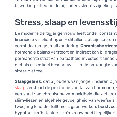
bijwerkingseffect in de bijsluiters slechts zijdelings
Stress, slaap en levenssti
De moderne dertigjarige vrouw leeft onder constante
financiële verplichtingen – dit alles laat zijn spor
vormt daarop geen uitzondering.
Chronische stres
hormonale balans verstoort en indirect kan bijdrag
permanente staat van paraatheid investeert simpel
niet als essentieel beschouwt – en de natuurlijke v
stress niet toe.
Slaapgebrek
, dat bij ouders van jonge kinderen bij
slaap
verstoort de productie van tal van hormonen,
een staat van chronische vermoeidheid die zich ook 
slijmvliezen en algehele gevoeligheid van weefsels
tweejarig kind die fulltime is gaan werken, borstvo
hypotheek afbetaalde – zo'n vrouw heeft tegelijkert