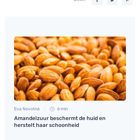
Eva Novotná
6 min
Tomáš
n
Amandelzuur beschermt de huid en
Ontha
herstelt haar schoonheid
natuu
haart