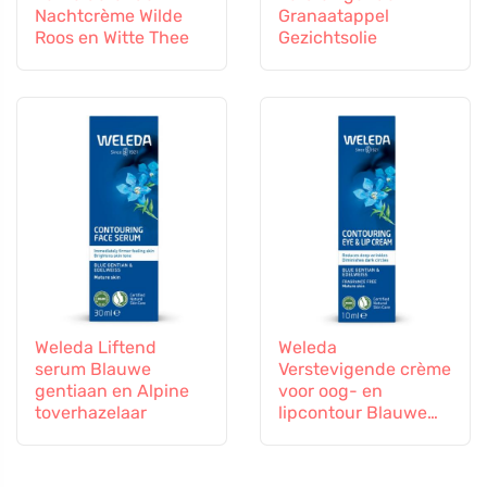
Nachtcrème Wilde
Granaatappel
Roos en Witte Thee
Gezichtsolie
Weleda Liftend
Weleda
serum Blauwe
Verstevigende crème
gentiaan en Alpine
voor oog- en
toverhazelaar
lipcontour Blauwe
gentiaan en
alpenviooltje