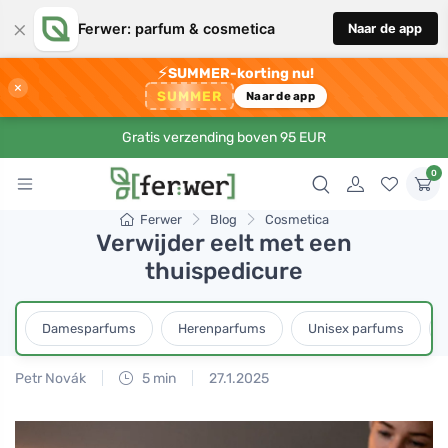
×
Ferwer: parfum & cosmetica
Naar de app
⚡
SUMMER-korting nu!
×
SUMMER
Naar de app
Gratis verzending boven 95 EUR
0
Ferwer
Blog
Cosmetica
Verwijder eelt met een
thuispedicure
Damesparfums
Herenparfums
Unisex parfums
Petr Novák
5 min
27.1.2025