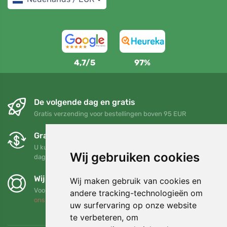
4,7/5
97%
De volgende dag en gratis
Gratis verzending voor bestellingen boven 95 EUR
Gratis ruilen en retourneren
U kunt uw bestelling op elk gewenst moment binnen 90
Wij gebruiken cookies
dagen retourneren of ruilen
Wij steunen Trees.org
Wij maken gebruik van cookies en
Voor elke bestelling planten we een boom! Lees meer
Over
andere tracking-technologieën om
ons
.
uw surfervaring op onze website
te verbeteren, om