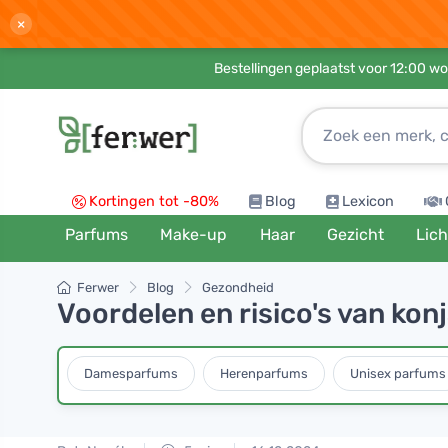
×
Bestellingen geplaatst voor 12:00 wo
Kortingen tot -80%
Blog
Lexicon
Parfums
Make-up
Haar
Gezicht
Lic
Ferwer
Blog
Gezondheid
Voordelen en risico's van ko
Damesparfums
Herenparfums
Unisex parfums