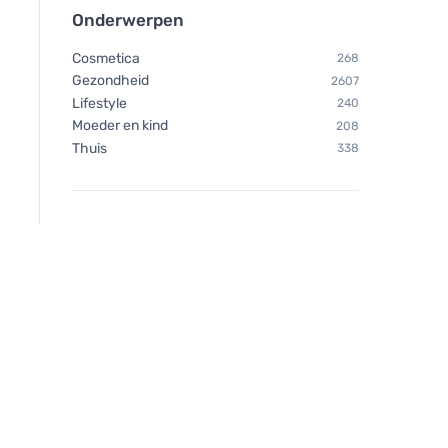
Onderwerpen
Cosmetica
268
Gezondheid
2607
Lifestyle
240
Moeder en kind
208
Thuis
338
Inkkas Pina Slip-on
Chimpanzee Energi
Abrikoos 55 g