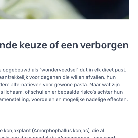
nde keuze of een verborgen
e opgebouwd als "wondervoedsel" dat in elk dieet past.
 aantrekkelijk voor degenen die willen afvallen, hun
dere alternatieven voor gewone pasta. Maar wat zijn
ns lichaam, of schuilen er bepaalde risico's achter hun
amenstelling, voordelen en mogelijke nadelige effecten.
 konjakplant (Amorphophallus konjac), die al
asis van deze noedels is
glucomannan
- een soort