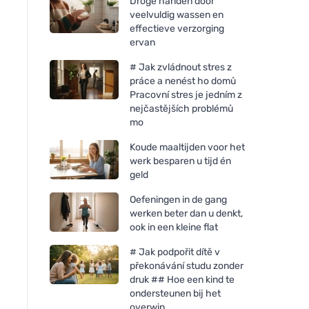
Droge handen door
veelvuldig wassen en
effectieve verzorging
ervan
# Jak zvládnout stres z
práce a nenést ho domů
Pracovní stres je jedním z
nejčastějších problémů
mo
Koude maaltijden voor het
werk besparen u tijd én
geld
Oefeningen in de gang
werken beter dan u denkt,
ook in een kleine flat
# Jak podpořit dítě v
překonávání studu zonder
druk ## Hoe een kind te
ondersteunen bij het
overwin