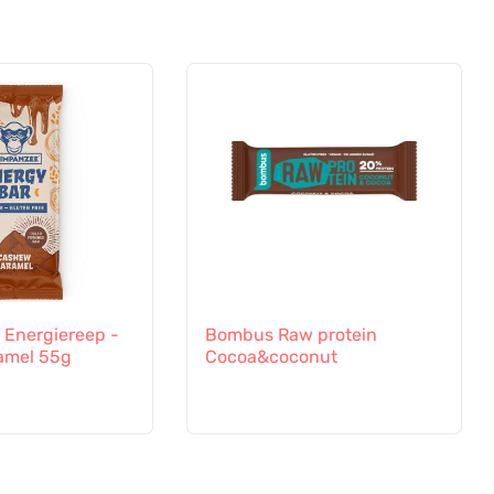
Energiereep -
Bombus Raw protein
amel 55g
Cocoa&coconut