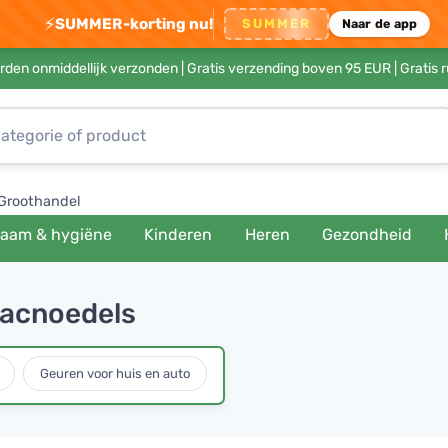
⚡
SUMMER-korting nu!
SUMMER
Naar de app
rden onmiddellijk verzonden |
Gratis verzending boven 95 EUR
| Gratis 
Groothandel
haam & hygiëne
Kinderen
Heren
Gezondheid
njacnoedels
Geuren voor huis en auto