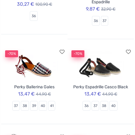
Espadrille
30,27 €
100,90 €
9,87 €
32,90 €
36
36
37
-70%
-70%
Perky Ballerina Gales
Perky Espadrille Casco Black
13,47 €
13,47 €
44,90 €
44,90 €
37
38
39
40
41
36
37
38
40