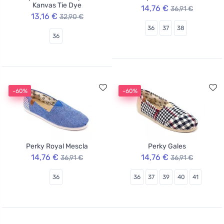
Kanvas Tie Dye
14,76 €
36,91 €
13,16 €
32,90 €
36
37
38
36
-60%
-60%
Perky Royal Mescla
Perky Gales
14,76 €
14,76 €
36,91 €
36,91 €
36
36
37
39
40
41