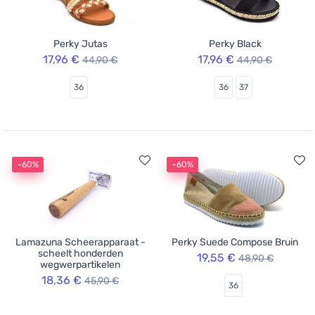
Perky Jutas
Perky Black
17,96 €
17,96 €
44,90 €
44,90 €
36
36
37
-60%
-60%
Lamazuna Scheerapparaat -
Perky Suede Compose Bruin
scheelt honderden
19,55 €
48,90 €
wegwerpartikelen
18,36 €
45,90 €
36