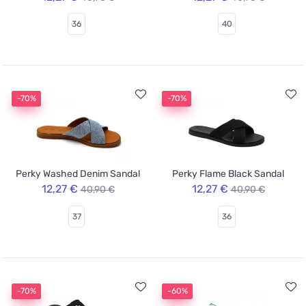
36
40
-70%
-70%
Perky Washed Denim Sandal
Perky Flame Black Sandal
12,27 €
12,27 €
40,90 €
40,90 €
37
36
-70%
-60%