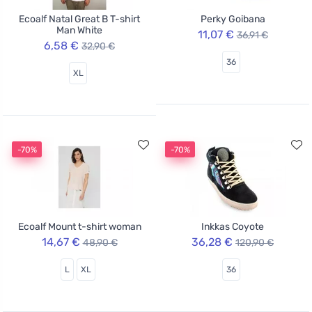
Ecoalf Natal Great B T-shirt
Perky Goibana
Man White
11,07 €
36,91 €
6,58 €
32,90 €
36
XL
-70%
-70%
Ecoalf Mount t-shirt woman
Inkkas Coyote
14,67 €
36,28 €
48,90 €
120,90 €
L
XL
36