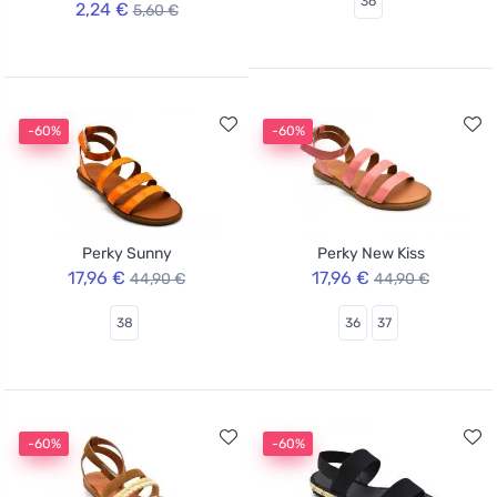
36
2,24 €
5,60 €
-60%
-60%
Perky Sunny
Perky New Kiss
17,96 €
17,96 €
44,90 €
44,90 €
38
36
37
-60%
-60%