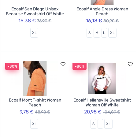
Ecoalf San Diego Unisex
Ecoalf Angie Dress Woman
Because Sweatshirt Off White
Peach
15,38 €
16,18 €
76,90 €
80,90 €
XL
S
M
L
XL
-80%
-80%
Ecoalf Mont T-shirt Woman
Ecoalf Hellensville Sweatshirt
Peach
Woman Off White
9,78 €
20,98 €
48,90 €
104,89 €
XL
S
L
XL