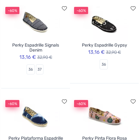
-60%
-60%
Perky Espadrille Signals
Perky Espadrille Gypsy
Denim
13,16 €
32,90 €
13,16 €
32,90 €
36
36
37
-60%
-60%
Perky Plataforma Espadrille
Perky Pinta Flora Rosa