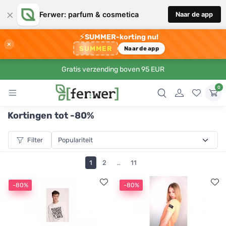
×
Ferwer: parfum & cosmetica
Naar de app
⚡
SUMMER-korting nu!
×
SUMMER
Naar de app
Gratis verzending boven 95 EUR
0
Kortingen tot -80%
Filter
1
2
…
11
-80%
-80%