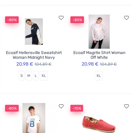
-80%
-80%
Ecoalf Hellensville Sweatshirt
Ecoalf Magrite Shirt Woman
Woman Midnight Navy
Off White
20,98 €
20,98 €
104,89 €
104,89 €
S
M
L
XL
XL
-80%
-70%