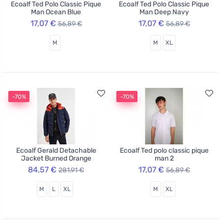
Ecoalf Ted Polo Classic Pique
Ecoalf Ted Polo Classic Pique
Man Ocean Blue
Man Deep Navy
17,07 €
17,07 €
56,89 €
56,89 €
M
M
XL
-70%
-70%
Ecoalf Gerald Detachable
Ecoalf Ted polo classic pique
Jacket Burned Orange
man 2
84,57 €
17,07 €
281,91 €
56,89 €
M
L
XL
M
XL