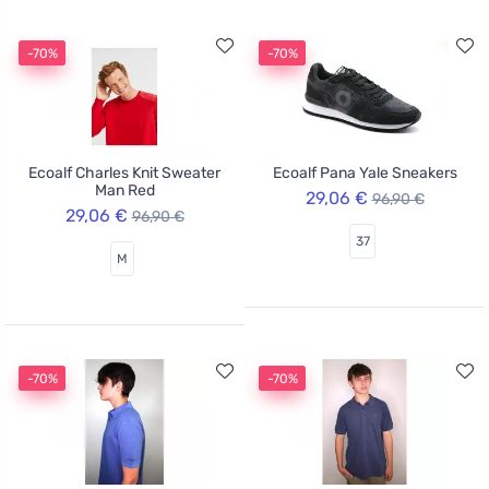
-70%
-70%
Ecoalf Charles Knit Sweater
Ecoalf Pana Yale Sneakers
Man Red
29,06 €
96,90 €
29,06 €
96,90 €
37
M
-70%
-70%