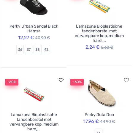
Perky Urban Sandal Black
Lamazuna Bioplastische
Hamsa
tandenborstel met
vervangbare kop, medium
12,27 €
40,90 €
hard,...
2,24 €
5,60 €
36
37
38
42
-60%
-60%
Lamazuna Bioplastische
Perky Juta Duo
tandenborstel met
17,96 €
44,90 €
vervangbare kop, medium
hard,...