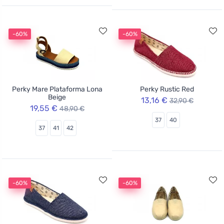
-60%
-60%
Perky Mare Plataforma Lona
Perky Rustic Red
Beige
13,16 €
32,90 €
19,55 €
48,90 €
37
40
37
41
42
-60%
-60%