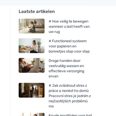
Laatste artikelen
# Hoe veilig te bewegen
wanneer u last heeft van
uw rug
# Functioneel systeem
voor papieren en
bonnetjes stap voor stap
Droge handen door
veelvuldig wassen en
effectieve verzorging
ervan
# Jak zvládnout stres z
práce a nenést ho domů
Pracovní stres je jedním z
nejčastějších problémů
mo
Koude maaltijden voor het