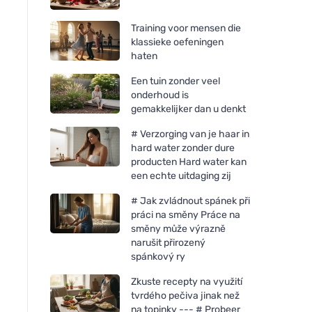
Training voor mensen die
klassieke oefeningen
haten
Een tuin zonder veel
onderhoud is
gemakkelijker dan u denkt
# Verzorging van je haar in
hard water zonder dure
producten Hard water kan
een echte uitdaging zij
# Jak zvládnout spánek při
práci na směny Práce na
směny může výrazně
narušit přirozený
spánkový ry
Zkuste recepty na využití
tvrdého pečiva jinak než
na topinky --- # Probeer
Neobotanics Imunacut Forte
Vegetology Vegetol