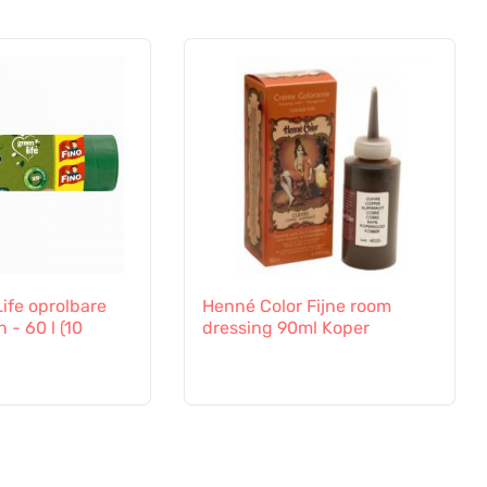
ife oprolbare
Henné Color Fijne room
 - 60 l (10
dressing 90ml Koper