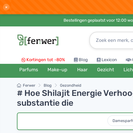
×
Bestellingen geplaatst voor 12:00 wo
Kortingen tot -80%
Blog
Lexicon
Parfums
Make-up
Haar
Gezicht
Lic
Ferwer
Blog
Gezondheid
# Hoe Shilajit Energie Verhoo
substantie die
Damespar