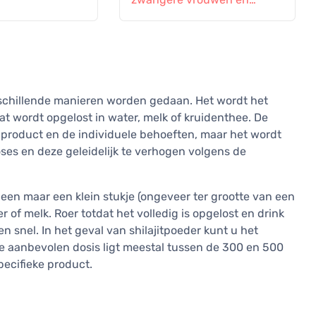
vrouwen die borstvoeding
geven, 60 tabletten
erschillende manieren worden gedaan. Het wordt het
dat wordt opgelost in water, melk of kruidenthee. De
e product en de individuele behoeften, maar het wordt
es en deze geleidelijk te verhogen volgens de
alleen maar een klein stukje (ongeveer ter grootte van een
r of melk. Roer totdat het volledig is opgelost en drink
n snel. In het geval van shilajitpoeder kunt u het
e aanbevolen dosis ligt meestal tussen de 300 en 500
pecifieke product.