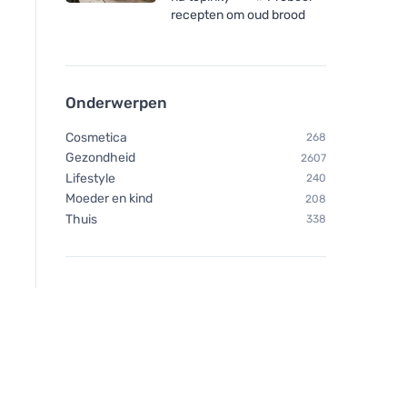
recepten om oud brood
(60 capsules) - ter
Actieve Energie - T
versterking van het
vermoeidheid en uit
immuunsysteem
60 capsules
Onderwerpen
Cosmetica
268
Gezondheid
2607
Lifestyle
240
Moeder en kind
208
Thuis
338