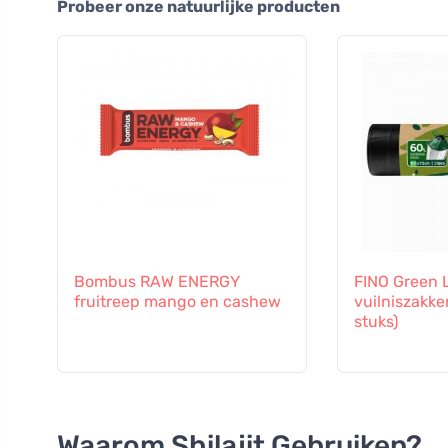
Probeer onze natuurlijke producten
Bombus RAW ENERGY
FINO Green L
fruitreep mango en cashew
vuilniszakken
stuks)
Waarom Shilajit Gebruiken?