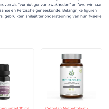
hreven als "vernietiger van zwakheden" en "overwinnaar
taanse en Perzische geneeskunde. Belangrijke figuren
rs, gebruikten shilajit ter ondersteuning van hun fysieke
 Immuniteit 10 ml
Cytoplan Methylfolaat -