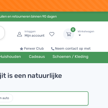
ruilen en retourneren binnen 90 dagen
0
Inloggen
Winkelwagen
Mijn account
Ferwer Club
Neem contact op met
Huishouden
Cadeaus
Schoenen / Kleding
t is een natuurlijke
n auto