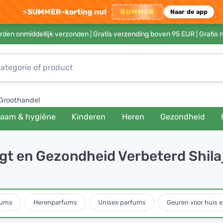
⚡
SUMMER-korting nu!
SUMMER
Naar de app
rden onmiddellijk verzonden |
Gratis verzending boven 95 EUR
| Gratis 
Groothandel
haam & hygiëne
Kinderen
Heren
Gezondheid
gt en Gezondheid Verbeterd Shilaji
fums
Herenparfums
Unisex parfums
Geuren voor huis e