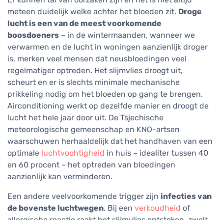
meteen duidelijk welke achter het bloeden zit.
Droge
lucht is een van de meest voorkomende
boosdoeners
– in de wintermaanden, wanneer we
verwarmen en de lucht in woningen aanzienlijk droger
is, merken veel mensen dat neusbloedingen veel
regelmatiger optreden. Het slijmvlies droogt uit,
scheurt en er is slechts minimale mechanische
prikkeling nodig om het bloeden op gang te brengen.
Airconditioning werkt op dezelfde manier en droogt de
lucht het hele jaar door uit. De Tsjechische
meteorologische gemeenschap en KNO-artsen
waarschuwen herhaaldelijk dat het handhaven van een
optimale
luchtvochtigheid
in huis – idealiter tussen 40
en 60 procent – het optreden van bloedingen
aanzienlijk kan verminderen.
Een andere veelvoorkomende trigger zijn
infecties van
de bovenste luchtwegen
. Bij een
verkoudheid
of
allergische reactie raakt het slijmvlies ontstoken, zwelt