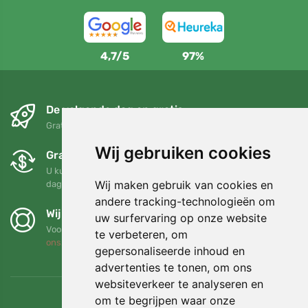
4,7/5
97%
De volgende dag en gratis
Gratis verzending voor bestellingen boven 95 EUR
Wij gebruiken cookies
Gratis ruilen en retourneren
U kunt uw bestelling op elk gewenst moment binnen 90
Wij maken gebruik van cookies en
dagen retourneren of ruilen
andere tracking-technologieën om
Wij steunen Trees.org
uw surfervaring op onze website
Voor elke bestelling planten we een boom! Lees meer
Over
te verbeteren, om
ons
.
gepersonaliseerde inhoud en
advertenties te tonen, om ons
websiteverkeer te analyseren en
om te begrijpen waar onze