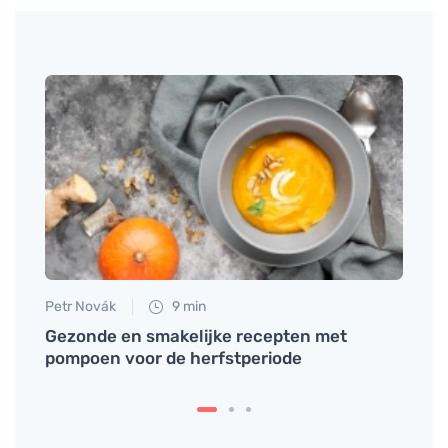
Petr Novák
9 min
Martin
sch
Gezonde en smakelijke recepten met
Hoe h
pompoen voor de herfstperiode
en wa