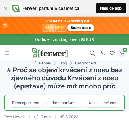
×
Ferwer: parfum & cosmetica
Naar de app
⚡
SUMMER-korting nu!
×
SUMMER
Naar de app
Gratis verzending boven 95 EUR
0
Ferwer
Blog
Gezondheid
# Proč se objeví krvácení z nosu bez
zjevného důvodu Krvácení z nosu
(epistaxe) může mít mnoho příč
Damesparfums
Herenparfums
Unisex parfums
Petr Novák
9 min
15.5.2026