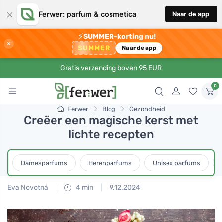
×
Ferwer: parfum & cosmetica
Naar de app
⚡
SUMMER-korting nu!
×
SUMMER
Naar de app
Gratis verzending boven 95 EUR
0
Ferwer
Blog
Gezondheid
Creëer een magische kerst met
lichte recepten
Damesparfums
Herenparfums
Unisex parfums
Eva Novotná
4 min
9.12.2024