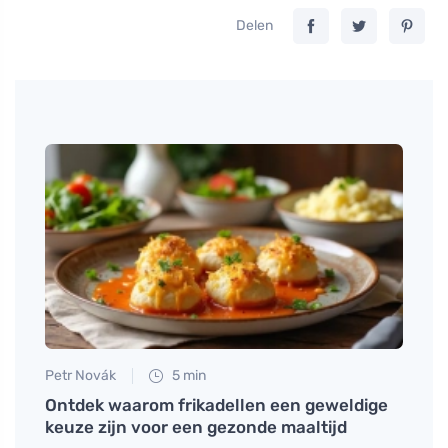
Delen
Petr Novák
5 min
Petr N
et
Ontdek waarom frikadellen een geweldige
Hoe m
keuze zijn voor een gezonde maaltijd
verwa