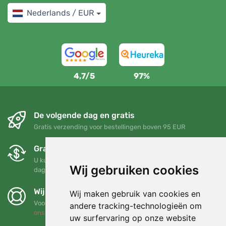
Nederlands / EUR
4,7/5
97%
De volgende dag en gratis
Gratis verzending voor bestellingen boven 95 EUR
Gratis ruilen en retourneren
U kunt uw bestelling op elk gewenst moment binnen 90
Wij gebruiken cookies
dagen retourneren of ruilen
Wij steunen Trees.org
Wij maken gebruik van cookies en
Voor elke bestelling planten we een boom! Lees meer
Over
andere tracking-technologieën om
ons
.
uw surfervaring op onze website