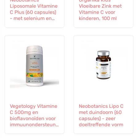
Liposomale Vitamine
Vloeibare Zink met
C Plus (60 capsules)
Vitamine C voor
- met selenium en
kinderen, 100 ml
zink
Vegetology Vitamine
Neobotanics Lipo C
C 500mg en
met duindoorn (60
bioflavonoïden voor
capsules) - zeer
immuunondersteuni
doeltreffende vorm
ng, 60 capsules