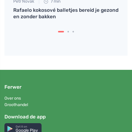
Petr Novák
7 min
Tomáš
Rafaelo kokosové balletjes bereid je gezond
Waaro
en zonder bakken
verpe
Ferwer
Over ons
Groothandel
Download de app
Get it on
Google Play