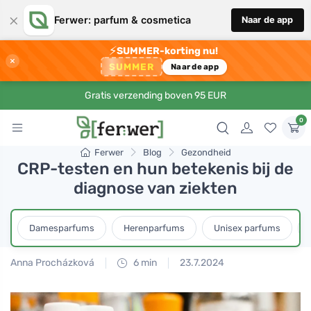
×
Ferwer: parfum & cosmetica
Naar de app
⚡
SUMMER-korting nu!
×
SUMMER
Naar de app
Gratis verzending boven 95 EUR
0
Ferwer
Blog
Gezondheid
CRP-testen en hun betekenis bij de
diagnose van ziekten
Damesparfums
Herenparfums
Unisex parfums
Anna Procházková
6 min
23.7.2024