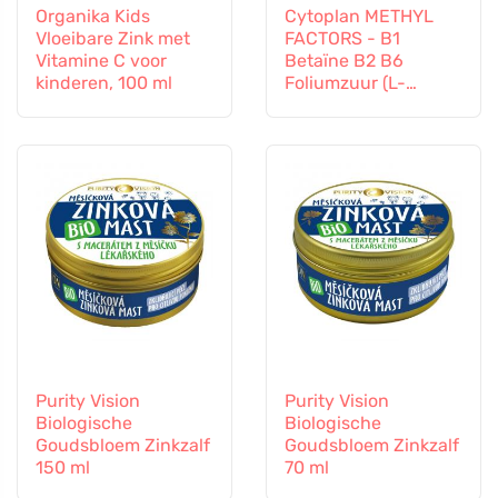
Organika Kids
Cytoplan METHYL
Vloeibare Zink met
FACTORS - B1
Vitamine C voor
Betaïne B2 B6
kinderen, 100 ml
Foliumzuur (L-
Methylfolaat)
Vitamine B12 en Zink,
60 capsules
Purity Vision
Purity Vision
Biologische
Biologische
Goudsbloem Zinkzalf
Goudsbloem Zinkzalf
150 ml
70 ml