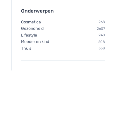
Onderwerpen
Vegetology Vegetology
Vegetology Vitashi
Cosmetica
268
Actieve Energie - Tegen
vitamine D3 in tabl
Gezondheid
2607
vermoeidheid en uitputting,
1000 iu 60 tablette
Lifestyle
240
60 capsules
Moeder en kind
208
Thuis
338