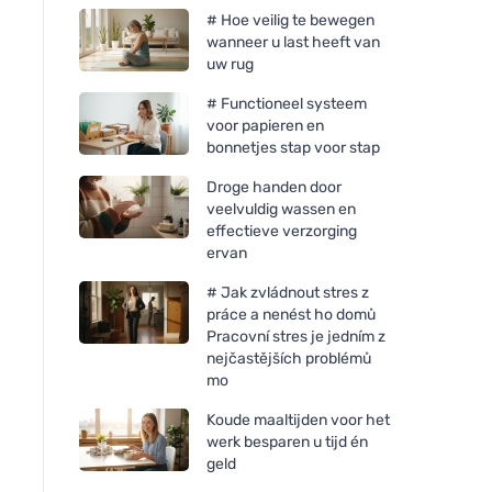
# Hoe veilig te bewegen
wanneer u last heeft van
uw rug
# Functioneel systeem
voor papieren en
bonnetjes stap voor stap
Droge handen door
veelvuldig wassen en
effectieve verzorging
ervan
# Jak zvládnout stres z
práce a nenést ho domů
Pracovní stres je jedním z
nejčastějších problémů
mo
Koude maaltijden voor het
werk besparen u tijd én
geld