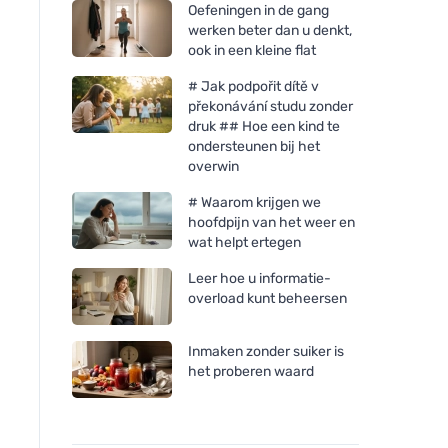
Oefeningen in de gang
werken beter dan u denkt,
ook in een kleine flat
# Jak podpořit dítě v
překonávání studu zonder
druk ## Hoe een kind te
ondersteunen bij het
overwin
# Waarom krijgen we
hoofdpijn van het weer en
wat helpt ertegen
Leer hoe u informatie-
overload kunt beheersen
Inmaken zonder suiker is
het proberen waard