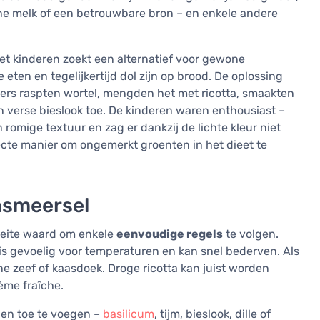
che melk of een betrouwbare bron – en enkele andere
 met kinderen zoekt een alternatief voor gewone
eten en tegelijkertijd dol zijn op brood. De oplossing
ders raspten wortel, mengden het met ricotta, smaakten
n verse bieslook toe. De kinderen waren enthousiast –
romige textuur en zag er dankzij de lichte kleur niet
cte manier om ongemerkt groenten in het dieet te
tasmeersel
moeite waard om enkele
eenvoudige regels
te volgen.
t is gevoelig voor temperaturen en kan snel bederven. Als
ijne zeef of kaasdoek. Droge ricotta kan juist worden
rème fraîche.
den toe te voegen –
basilicum
, tijm, bieslook, dille of