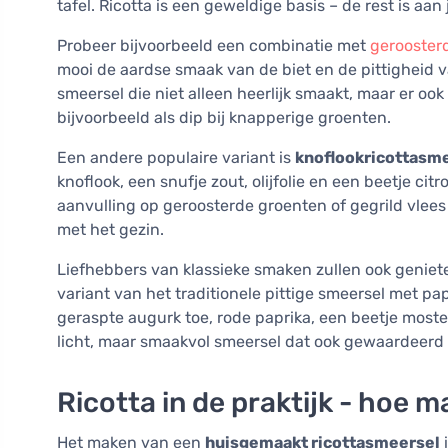
tafel. Ricotta is een geweldige basis – de rest is aan 
Probeer bijvoorbeeld een combinatie met
geroosterd
mooi de aardse smaak van de biet en de pittigheid van
smeersel die niet alleen heerlijk smaakt, maar er ook
bijvoorbeeld als dip bij knapperige groenten.
Een andere populaire variant is
knoflookricottasm
knoflook, een snufje zout, olijfolie en een beetje c
aanvulling op geroosterde groenten of gegrild vlee
met het gezin.
Liefhebbers van klassieke smaken zullen ook genie
variant van het traditionele pittige smeersel met pa
geraspte augurk toe, rode paprika, een beetje moste
licht, maar smaakvol smeersel dat ook gewaardeerd 
Ricotta in de praktijk - hoe m
Het maken van een
huisgemaakt ricottasmeersel
i