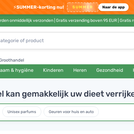
⚡
SUMMER-korting nu!
SUMMER
Naar de app
rden onmiddellijk verzonden |
Gratis verzending boven 95 EUR
| Gratis 
Groothandel
haam & hygiëne
Kinderen
Heren
Gezondheid
 kan gemakkelijk uw dieet verrijk
Unisex parfums
Geuren voor huis en auto