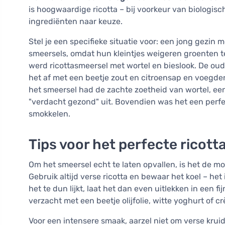
is hoogwaardige ricotta – bij voorkeur van biologis
ingrediënten naar keuze.
Stel je een specifieke situatie voor: een jong gezin
smeersels, omdat hun kleintjes weigeren groenten te 
werd ricottasmeersel met wortel en bieslook. De ou
het af met een beetje zout en citroensap en voegde
het smeersel had de zachte zoetheid van wortel, een 
"verdacht gezond" uit. Bovendien was het een perfe
smokkelen.
Tips voor het perfecte ricot
Om het smeersel echt te laten opvallen, is het de 
Gebruik altijd verse ricotta en bewaar het koel – he
het te dun lijkt, laat het dan even uitlekken in een f
verzacht met een beetje olijfolie, witte yoghurt of c
Voor een intensere smaak, aarzel niet om verse krui