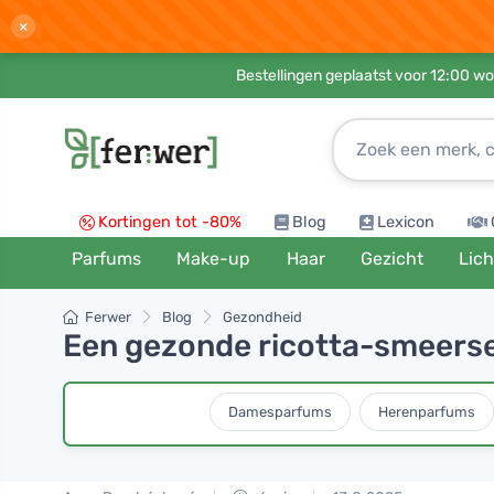
×
Bestellingen geplaatst voor 12:00 wo
Kortingen tot -80%
Blog
Lexicon
Parfums
Make-up
Haar
Gezicht
Lic
Ferwer
Blog
Gezondheid
Een gezonde ricotta-smeersel
Damesparfums
Herenparfums