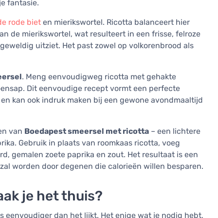
je fantasie.
e rode biet
en mierikswortel. Ricotta balanceert hier
 de mierikswortel, wat resulteert in een frisse, felroze
 geweldig uitziet. Het past zowel op volkorenbrood als
eersel
. Meng eenvoudigweg ricotta met gehakte
itroensap. Dit eenvoudige recept vormt een perfecte
s en kan ook indruk maken bij een gewone avondmaaltijd
ten van
Boedapest smeersel met ricotta
– een lichtere
prika. Gebruik in plaats van roomkaas ricotta, voeg
rd, gemalen zoete paprika en zout. Het resultaat is een
zal worden door degenen die calorieën willen besparen.
aak je het thuis?
s eenvoudiger dan het lijkt. Het enige wat je nodig hebt,