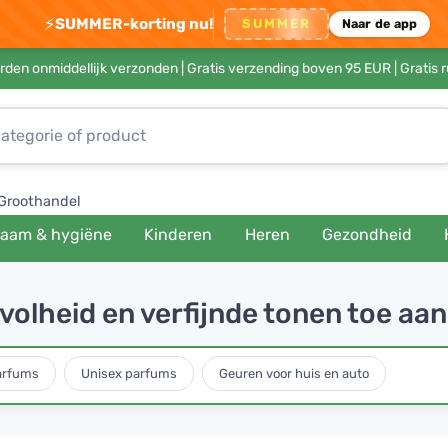
⚡
SUMMER-korting nu!
SUMMER
Naar de app
rden onmiddellijk verzonden |
Gratis verzending boven 95 EUR
| Gratis 
Groothandel
haam & hygiëne
Kinderen
Heren
Gezondheid
volheid en verfijnde tonen toe aan
arfums
Unisex parfums
Geuren voor huis en auto