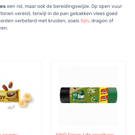
ees
een rol, maar ook de bereidingswijze. Op open vuur
se tonen vereist, terwijl in de pan gebakken vlees goed
rden verbeterd met kruiden, zoals
tijm
, dragon of
ven.
 energy
FINO Green Life oprolbare