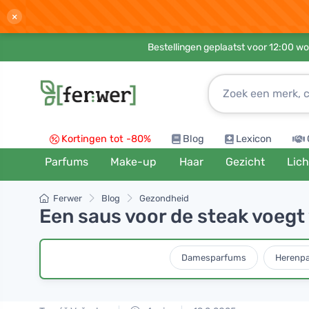
×
Bestellingen geplaatst voor 12:00 wo
Kortingen tot -80%
Blog
Lexicon
Parfums
Make-up
Haar
Gezicht
Lic
Ferwer
Blog
Gezondheid
Een saus voor de steak voegt 
Damesparfums
Herenp