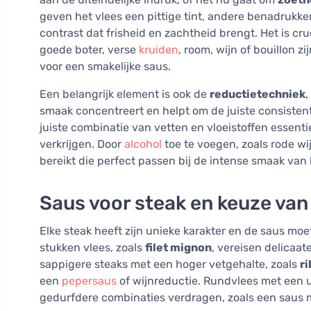
geven het vlees een pittige tint, andere benadrukk
contrast dat frisheid en zachtheid brengt. Het is c
goede boter, verse
kruiden
, room, wijn of bouillon 
voor een smakelijke saus.
Een belangrijk element is ook de
reductietechniek
,
smaak concentreert en helpt om de juiste consistent
juiste combinatie van vetten en vloeistoffen essent
verkrijgen. Door
alcohol
toe te voegen, zoals rode w
bereikt die perfect passen bij de intense smaak van 
Saus voor steak en keuze van
Elke steak heeft zijn unieke karakter en de saus mo
stukken vlees, zoals
filet mignon
, vereisen delicaat
sappigere steaks met een hoger vetgehalte, zoals
r
een
pepersaus
of wijnreductie. Rundvlees met een ui
gedurfdere combinaties verdragen, zoals een saus me