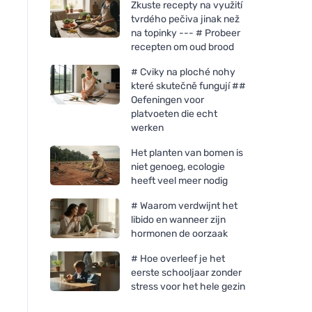
Zkuste recepty na využití
tvrdého pečiva jinak než
na topinky --- # Probeer
recepten om oud brood
# Cviky na ploché nohy
které skutečně fungují ##
Oefeningen voor
platvoeten die echt
werken
Het planten van bomen is
niet genoeg, ecologie
heeft veel meer nodig
# Waarom verdwijnt het
libido en wanneer zijn
hormonen de oorzaak
# Hoe overleef je het
eerste schooljaar zonder
stress voor het hele gezin