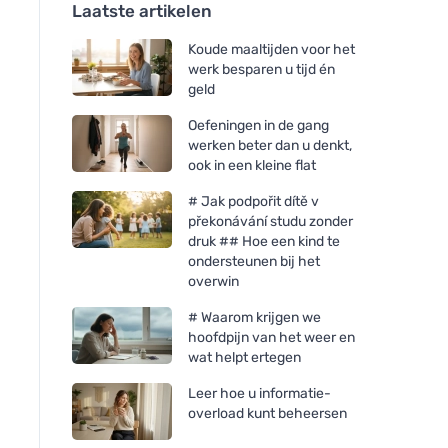
Laatste artikelen
Koude maaltijden voor het
werk besparen u tijd én
geld
Oefeningen in de gang
werken beter dan u denkt,
ook in een kleine flat
# Jak podpořit dítě v
překonávání studu zonder
druk ## Hoe een kind te
ondersteunen bij het
overwin
# Waarom krijgen we
hoofdpijn van het weer en
wat helpt ertegen
Leer hoe u informatie-
overload kunt beheersen