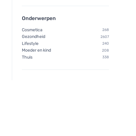
Onderwerpen
Cosmetica
268
Gezondheid
2607
Lifestyle
240
Moeder en kind
208
Thuis
338
Incognito Natuurlijke afweer
Henné Color Fijne 