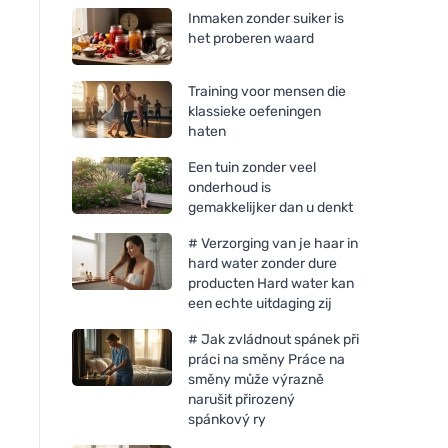
Inmaken zonder suiker is
het proberen waard
Training voor mensen die
klassieke oefeningen
haten
Een tuin zonder veel
onderhoud is
gemakkelijker dan u denkt
# Verzorging van je haar in
hard water zonder dure
producten Hard water kan
een echte uitdaging zij
# Jak zvládnout spánek při
práci na směny Práce na
směny může výrazně
narušit přirozený
spánkový ry