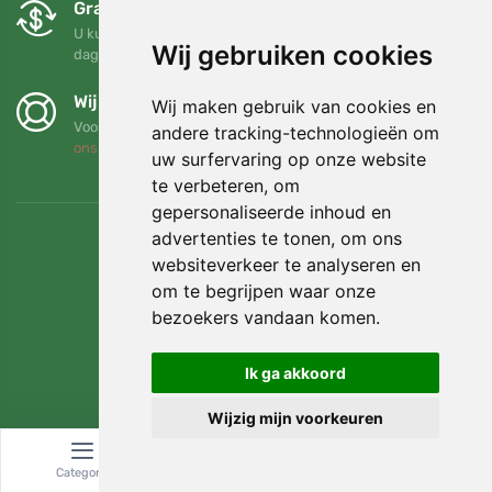
Gratis ruilen en retourneren
U kunt uw bestelling op elk gewenst moment binnen 90
Wij gebruiken cookies
dagen retourneren of ruilen
Wij steunen Trees.org
Wij maken gebruik van cookies en
Voor elke bestelling planten we een boom! Lees meer
Over
andere tracking-technologieën om
ons
.
uw surfervaring op onze website
te verbeteren, om
gepersonaliseerde inhoud en
advertenties te tonen, om ons
websiteverkeer te analyseren en
om te begrijpen waar onze
bezoekers vandaan komen.
Ik ga akkoord
Wijzig mijn voorkeuren
© Topshelf s.r.o. Alle rechten voorbehouden.
Categorie
Zoeken
Winkelwagen