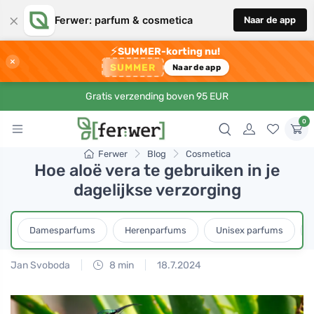
×
Ferwer: parfum & cosmetica
Naar de app
⚡
SUMMER-korting nu!
×
SUMMER
Naar de app
Gratis verzending boven 95 EUR
0
Ferwer
Blog
Cosmetica
Hoe aloë vera te gebruiken in je
dagelijkse verzorging
Damesparfums
Herenparfums
Unisex parfums
Jan Svoboda
8 min
18.7.2024