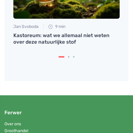
Jan Svoboda
9 min
Eva No
kken
Kastoreum: wat we allemaal niet weten
Wat i
over deze natuurlijke stof
versc
Ferwer
Over ons
Groothandel