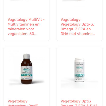
Vegetology MultiVit -
Vegetology
Multivitaminen en
Vegetology Opti-3,
mineralen voor
Omega-3 EPA en
veganisten, 60
DHA met vitamine
tabletten
D3, vloeibaar 150 ml,
niet gearomatiseerd
Vegetology
Vegetology Opti3
Vegetology Opti3
Omega-3 EPA & DHA