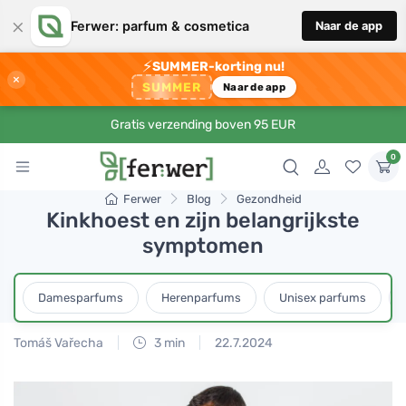
×
Ferwer: parfum & cosmetica
Naar de app
⚡
SUMMER-korting nu!
×
SUMMER
Naar de app
Gratis verzending boven 95 EUR
0
Ferwer
Blog
Gezondheid
Kinkhoest en zijn belangrijkste
symptomen
Damesparfums
Herenparfums
Unisex parfums
Tomáš Vařecha
3 min
22.7.2024