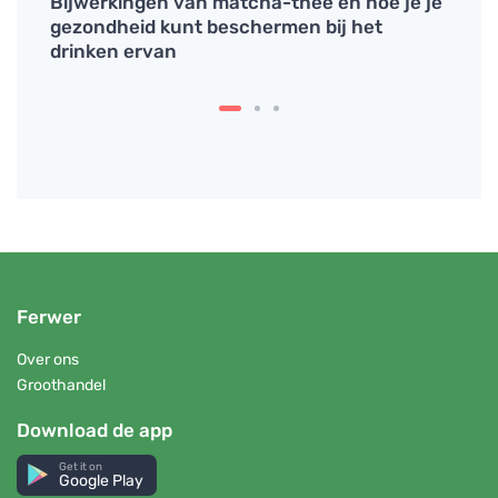
 van
Bijwerkingen van matcha-thee en hoe je je
Water
ok
gezondheid kunt beschermen bij het
detox
drinken ervan
Ferwer
Over ons
Groothandel
Download de app
Get it on
Google Play