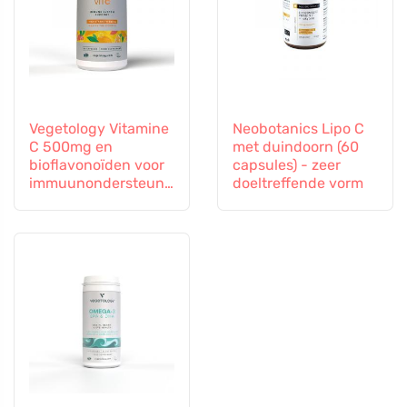
Vegetology Vitamine
Neobotanics Lipo C
C 500mg en
met duindoorn (60
bioflavonoïden voor
capsules) - zeer
immuunondersteuni
doeltreffende vorm
ng, 60 capsules