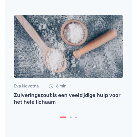
Eva Novotná
6 min
Martin
 de
Zuiveringszout is een veelzijdige hulp voor
Ontde
het hele lichaam
kome