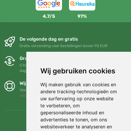
4,7/5
97%
De volgende dag en gratis
Gratis verzending voor bestellingen boven 95 EUR
Gratis ruilen en retourneren
U kunt uw bestelling op elk gewenst moment binnen 90
Wij gebruiken cookies
dagen retourneren of ruilen
Wij steunen Trees.org
Wij maken gebruik van cookies en
Voor elke bestelling planten we een boom! Lees meer
Over
andere tracking-technologieën om
ons
.
uw surfervaring op onze website
te verbeteren, om
gepersonaliseerde inhoud en
advertenties te tonen, om ons
websiteverkeer te analyseren en