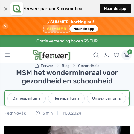
×
Ferwer: parfum & cosmetica
Naar de app
⚡
SUMMER-korting nu!
×
SUMMER
Naar de app
Gratis verzending boven 95 EUR
0
Ferwer
Blog
Gezondheid
MSM het wondermineraal voor
gezondheid en schoonheid
Damesparfums
Herenparfums
Unisex parfums
Petr Novák
5 min
11.8.2024