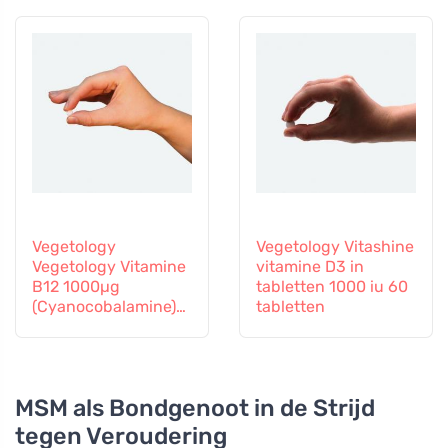
Vitamine B12 en Zink,
60 capsules
Vegetology
Vegetology Vitashine
Vegetology Vitamine
vitamine D3 in
B12 1000µg
tabletten 1000 iu 60
(Cyanocobalamine)
tabletten
geleidelijke afgifte
60 tabletten
MSM als Bondgenoot in de Strijd
tegen Veroudering