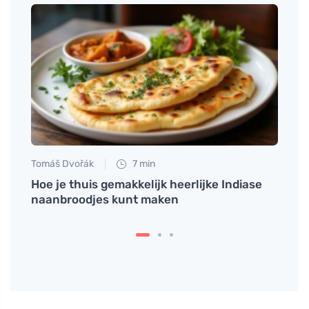
Tomáš Dvořák
7 min
Martin
Hoe je thuis gemakkelijk heerlijke Indiase
Ontde
naanbroodjes kunt maken
verfr