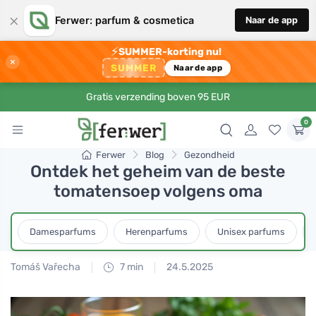
×
Ferwer: parfum & cosmetica
Naar de app
⚡
SUMMER-korting nu!
×
SUMMER
Naar de app
Gratis verzending boven 95 EUR
0
Ferwer
Blog
Gezondheid
Ontdek het geheim van de beste
tomatensoep volgens oma
Damesparfums
Herenparfums
Unisex parfums
Tomáš Vařecha
7 min
24.5.2025