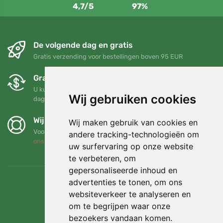
4,7/5
97%
De volgende dag en gratis
Gratis verzending voor bestellingen boven 95 EUR
Gratis ruilen en retourneren
U kunt uw bestelling op elk gewenst moment binnen 90
Wij gebruiken cookies
dagen retourneren of ruilen
Wij steunen Trees.org
Wij maken gebruik van cookies en
Voor elke bestelling planten we een boom! Lees meer
Over
andere tracking-technologieën om
ons
.
uw surfervaring op onze website
te verbeteren, om
gepersonaliseerde inhoud en
advertenties te tonen, om ons
websiteverkeer te analyseren en
om te begrijpen waar onze
bezoekers vandaan komen.