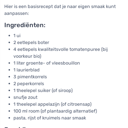
Hier is een basisrecept dat je naar eigen smaak kunt
aanpassen:
Ingrediënten:
1 ui
2 eetlepels boter
4 eetlepels kwaliteitsvolle tomatenpuree (bij
voorkeur bio)
1 liter groente- of vleesbouillon
1 laurierblad
3 pimentkorrels
2 peperkorrels
1 theelepel suiker (of siroop)
snufje zout
1 theelepel appelazijn (of citroensap)
100 ml room (of plantaardig alternatief)
pasta, rijst of kruimels naar smaak