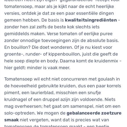
tomatensoep, maar als je kijkt naar de echt heerlijke
versies, ontdek je dat ze een paar essentiële dingen
gemeen hebben. De basis is
kwaliteitsingrediënten
-
zonder hen zal zelfs de beste kok slechts iets
gemiddelds maken. Verse tomaten of eerlijke puree
zonder onnodige toevoegingen zijn de absolute basis.
En bouillon? Die doet wonderen. Of je nu kiest voor
groente-, runder- of kippenbouillon, juist die geeft de
hele soep diepte en body. Daarna komt de kruidenmix -
hier geldt: minder is vaak meer.
Tomatensoep wil echt niet concurreren met goulash in
de hoeveelheid gebruikte kruiden, dus een paar korrels
piment, een laurierblad, misschien een snufje
kruidnagel of een druppel azijn zijn voldoende. Niets
mag overheersen; het gaat om samenspel, niet om een
solo-optreden. We mogen de
gebalanceerde zoetzure
smaak
niet vergeten, want dat is precies wat van
tomatensoep de tomatensoep maakt - een beetje