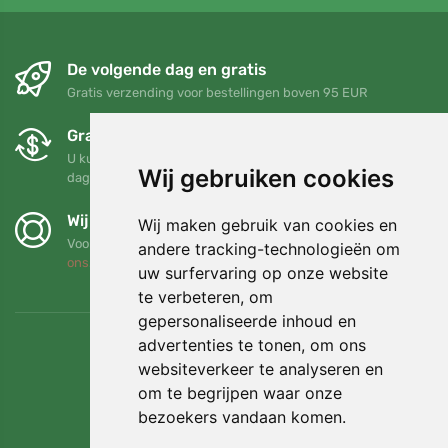
De volgende dag en gratis
Gratis verzending voor bestellingen boven 95 EUR
Gratis ruilen en retourneren
U kunt uw bestelling op elk gewenst moment binnen 90
Wij gebruiken cookies
dagen retourneren of ruilen
Wij steunen Trees.org
Wij maken gebruik van cookies en
Voor elke bestelling planten we een boom! Lees meer
Over
andere tracking-technologieën om
ons
.
uw surfervaring op onze website
te verbeteren, om
gepersonaliseerde inhoud en
advertenties te tonen, om ons
websiteverkeer te analyseren en
om te begrijpen waar onze
bezoekers vandaan komen.