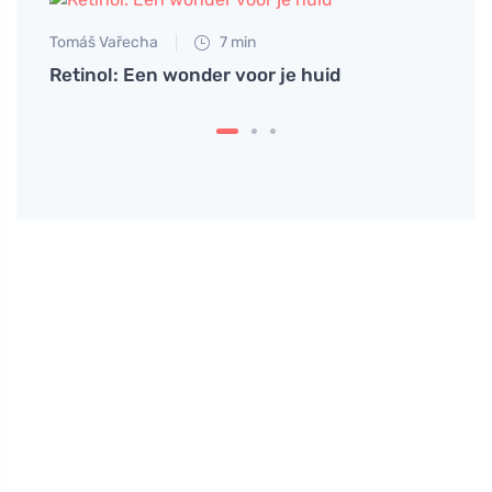
Tomáš Vařecha
7 min
Retinol: Een wonder voor je huid
Tomáš
lke
Wimpe
voor