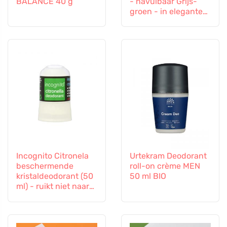
BALANCE 40 g
- navulbaar Grijs-
groen - in elegante
kleuren
Incognito Citronela
Urtekram Deodorant
beschermende
roll-on crème MEN
kristaldeodorant (50
50 ml BIO
ml) - ruikt niet naar
lastige insecten