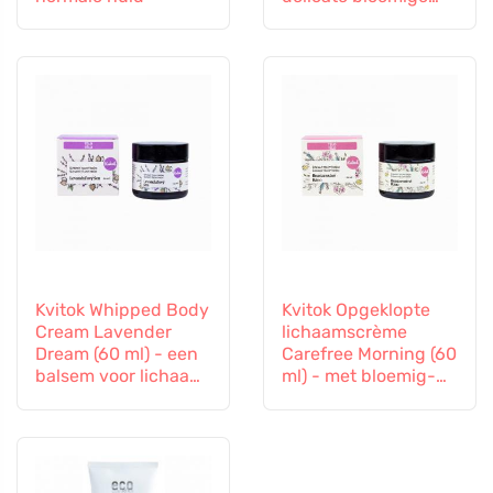
ondertoon
Kvitok Whipped Body
Kvitok Opgeklopte
Cream Lavender
lichaamscrème
Dream (60 ml) - een
Carefree Morning (60
balsem voor lichaam
ml) - met bloemig-
en geest
citrusgeur