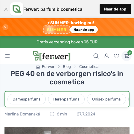
×
Ferwer: parfum & cosmetica
Naar de app
⚡
SUMMER-korting nu!
×
SUMMER
Naar de app
Gratis verzending boven 95 EUR
0
Ferwer
Blog
Cosmetica
PEG 40 en de verborgen risico's in
cosmetica
Damesparfums
Herenparfums
Unisex parfums
Martina Domanská
6 min
27.7.2024