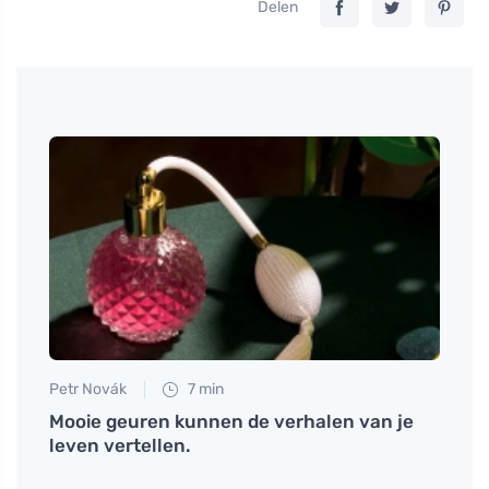
Delen
Petr Novák
7 min
Petr N
m dat
Mooie geuren kunnen de verhalen van je
Hoe d
leven vertellen.
speci