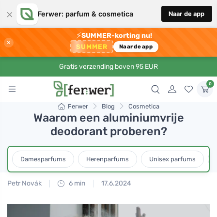
×
Ferwer: parfum & cosmetica
Naar de app
⚡
SUMMER-korting nu!
×
SUMMER
Naar de app
Gratis verzending boven 95 EUR
0
Ferwer
Blog
Cosmetica
Waarom een aluminiumvrije
deodorant proberen?
Damesparfums
Herenparfums
Unisex parfums
Petr Novák
6 min
17.6.2024