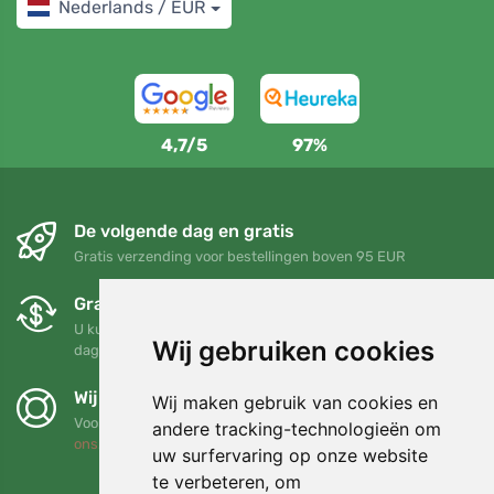
Nederlands / EUR
4,7/5
97%
De volgende dag en gratis
Gratis verzending voor bestellingen boven 95 EUR
Gratis ruilen en retourneren
U kunt uw bestelling op elk gewenst moment binnen 90
Wij gebruiken cookies
dagen retourneren of ruilen
Wij steunen Trees.org
Wij maken gebruik van cookies en
Voor elke bestelling planten we een boom! Lees meer
Over
andere tracking-technologieën om
ons
.
uw surfervaring op onze website
te verbeteren, om