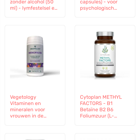
zonder alcohol (50
capsules) - voor
ml) - lymfestelsel en
psychologisch
vasculair systeem
welzijn
Vegetology
Cytoplan METHYL
Vitaminen en
FACTORS - B1
mineralen voor
Betaïne B2 B6
vrouwen in de
Foliumzuur (L-
overgang, 60
Methylfolaat)
capsules
Vitamine B12 en Zink,
60 capsules