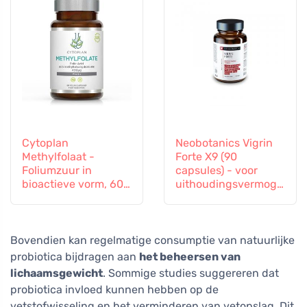
Cytoplan
Neobotanics Vigrin
Methylfolaat -
Forte X9 (90
Foliumzuur in
capsules) - voor
bioactieve vorm, 60
uithoudingsvermoge
capsules
n en vitaliteit
Bovendien kan regelmatige consumptie van natuurlijke
probiotica bijdragen aan
het beheersen van
lichaamsgewicht
. Sommige studies suggereren dat
probiotica invloed kunnen hebben op de
vetstofwisseling en het verminderen van vetopslag. Dit