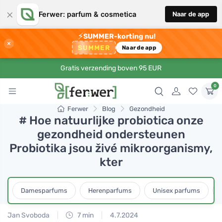
×
Ferwer: parfum & cosmetica
Naar de app
⚡
SUMMER-korting nu!
×
SUMMER
Naar de app
Gratis verzending boven 95 EUR
0
Ferwer
Blog
Gezondheid
# Hoe natuurlijke probiotica onze
gezondheid ondersteunen
Probiotika jsou živé mikroorganismy,
kter
Damesparfums
Herenparfums
Unisex parfums
Jan Svoboda
7 min
4.7.2024