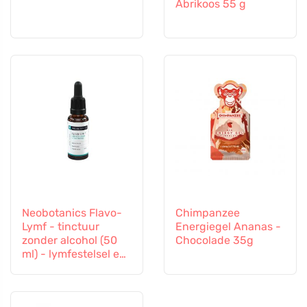
Abrikoos 55 g
Neobotanics Flavo-
Chimpanzee
Lymf - tinctuur
Energiegel Ananas -
zonder alcohol (50
Chocolade 35g
ml) - lymfestelsel en
vasculair systeem