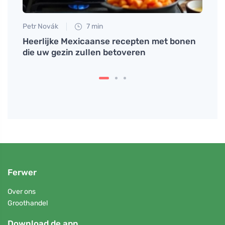
Petr Novák
7 min
Tomáš
et
Heerlijke Mexicaanse recepten met bonen
Behee
die uw gezin zullen betoveren
profe
Ferwer
Over ons
Groothandel
Download de app