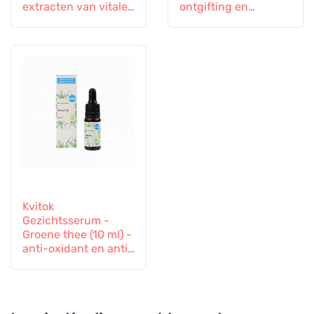
extracten van vitale
ontgifting en
paddenstoelen en
ondersteuning van
ginseng
de immuniteit
Kvitok
Gezichtsserum -
Groene thee (10 ml) -
anti-oxidant en anti-
inflammatoire
effecten