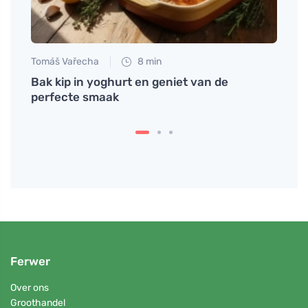
Tomáš Vařecha
8 min
Tomáš
nigiri
Bak kip in yoghurt en geniet van de
Waaro
perfecte smaak
gezo
Ferwer
Over ons
Groothandel