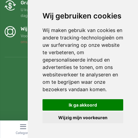
Gratis ruilen en retourneren
U kunt uw bestelling op elk gewenst moment binnen 90
Wij gebruiken cookies
dagen retourneren of ruilen
Wij steunen Trees.org
Wij maken gebruik van cookies en
Voor elke bestelling planten we een boom! Lees meer
Over
andere tracking-technologieën om
ons
.
uw surfervaring op onze website
te verbeteren, om
gepersonaliseerde inhoud en
advertenties te tonen, om ons
websiteverkeer te analyseren en
om te begrijpen waar onze
bezoekers vandaan komen.
Ik ga akkoord
Wijzig mijn voorkeuren
© Topshelf s.r.o. Alle rechten voorbehouden.
Categorie
Zoeken
Winkelwagen