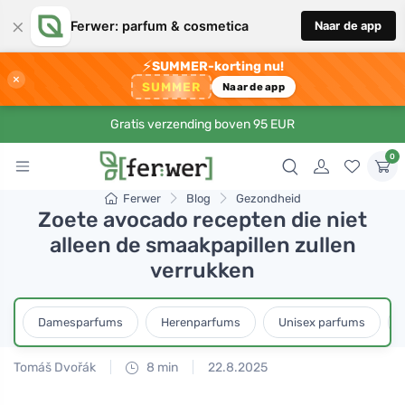
×
Ferwer: parfum & cosmetica
Naar de app
⚡
SUMMER-korting nu!
×
SUMMER
Naar de app
Gratis verzending boven 95 EUR
0
Ferwer
Blog
Gezondheid
Zoete avocado recepten die niet
alleen de smaakpapillen zullen
verrukken
Damesparfums
Herenparfums
Unisex parfums
Tomáš Dvořák
8 min
22.8.2025