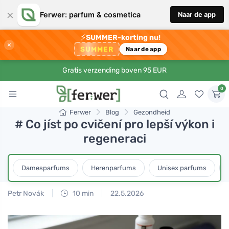
×
Ferwer: parfum & cosmetica
Naar de app
⚡
SUMMER-korting nu!
×
SUMMER
Naar de app
Gratis verzending boven 95 EUR
0
Ferwer
Blog
Gezondheid
# Co jíst po cvičení pro lepší výkon i
regeneraci
Damesparfums
Herenparfums
Unisex parfums
Petr Novák
10 min
22.5.2026