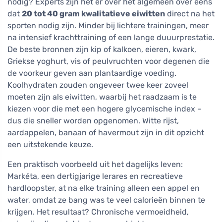
nodig? Experts zijn het er over het algemeen over eens
dat
20 tot 40 gram kwalitatieve eiwitten
direct na het
sporten nodig zijn. Minder bij lichtere trainingen, meer
na intensief krachttraining of een lange duuurprestatie.
De beste bronnen zijn kip of kalkoen, eieren, kwark,
Griekse yoghurt, vis of peulvruchten voor degenen die
de voorkeur geven aan plantaardige voeding.
Koolhydraten zouden ongeveer twee keer zoveel
moeten zijn als eiwitten, waarbij het raadzaam is te
kiezen voor die met een hogere glycemische index –
dus die sneller worden opgenomen. Witte rijst,
aardappelen, banaan of havermout zijn in dit opzicht
een uitstekende keuze.
Een praktisch voorbeeld uit het dagelijks leven:
Markéta, een dertigjarige lerares en recreatieve
hardloopster, at na elke training alleen een appel en
water, omdat ze bang was te veel calorieën binnen te
krijgen. Het resultaat? Chronische vermoeidheid,