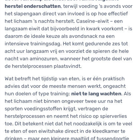
herstel onderschatten
, terwijl voeding 's avonds voor
het slapengaan direct van invloed is op hoe effectief
het lichaam 's nachts herstelt. Caseïne-eiwit – een
langzaam eiwit dat bijvoorbeeld in kwark voorkomt – is
daarom de ideale keuze als avondsnack na een
intensieve trainingsdag. Het komt gedurende zes tot
acht uur langzaam vrij en voorziet de spieren de hele
nacht van aminozuren, wanneer het grootste deel van
de herstelprocessen plaatsvindt.
Wat betreft het tijdstip van eten, is er één praktisch
advies dat voor de meeste mensen werkt, ongeacht
hun doelen of type training:
niet te lang wachten
. Als
het lichaam niet binnen ongeveer twee uur na het
sporten voedingsstoffen krijgt, vertragen de
herstelprocessen en neemt het risico op spierverlies
toe. Dit betekent niet dat het noodzakelijk is om te veel
te eten of een eiwitshake direct in de kleedkamer te
drinken – maar een kleinere maaltijd of tussendoortje