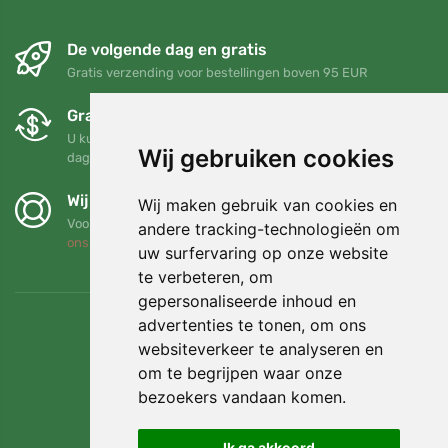
De volgende dag en gratis
Gratis verzending voor bestellingen boven 95 EUR
Gratis ruilen en retourneren
U kunt uw bestelling op elk gewenst moment binnen 90
Wij gebruiken cookies
dagen retourneren of ruilen
Wij steunen Trees.org
Wij maken gebruik van cookies en
Voor elke bestelling planten we een boom! Lees meer
Over
andere tracking-technologieën om
ons
.
uw surfervaring op onze website
te verbeteren, om
gepersonaliseerde inhoud en
advertenties te tonen, om ons
websiteverkeer te analyseren en
om te begrijpen waar onze
bezoekers vandaan komen.
Ik ga akkoord