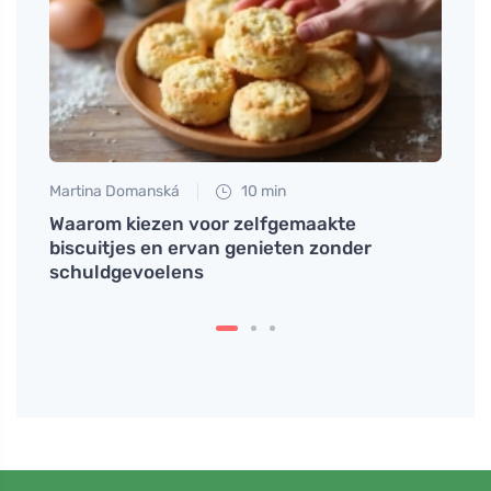
Martina Domanská
10 min
Tomáš
l te
Waarom kiezen voor zelfgemaakte
Vitam
biscuitjes en ervan genieten zonder
botte
schuldgevoelens