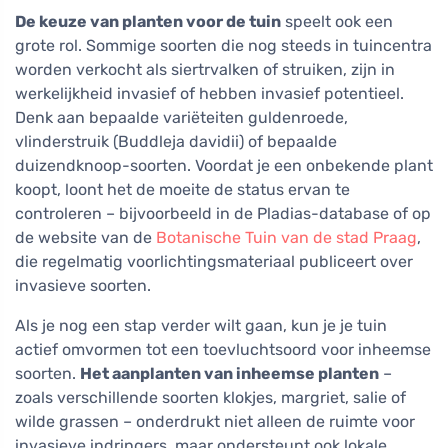
De keuze van planten voor de tuin
speelt ook een
grote rol. Sommige soorten die nog steeds in tuincentra
worden verkocht als siertrvalken of struiken, zijn in
werkelijkheid invasief of hebben invasief potentieel.
Denk aan bepaalde variëteiten guldenroede,
vlinderstruik (Buddleja davidii) of bepaalde
duizendknoop-soorten. Voordat je een onbekende plant
koopt, loont het de moeite de status ervan te
controleren – bijvoorbeeld in de Pladias-database of op
de website van de
Botanische Tuin van de stad Praag
,
die regelmatig voorlichtingsmateriaal publiceert over
invasieve soorten.
Als je nog een stap verder wilt gaan, kun je je tuin
actief omvormen tot een toevluchtsoord voor inheemse
soorten.
Het aanplanten van inheemse planten
–
zoals verschillende soorten klokjes, margriet, salie of
wilde grassen – onderdrukt niet alleen de ruimte voor
invasieve indringers, maar ondersteunt ook lokale