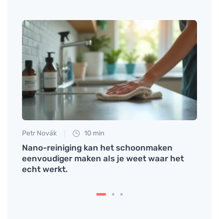
Petr Novák
10 min
Anna 
n en
Nano-reiniging kan het schoonmaken
Ontde
eenvoudiger maken als je weet waar het
scha
echt werkt.