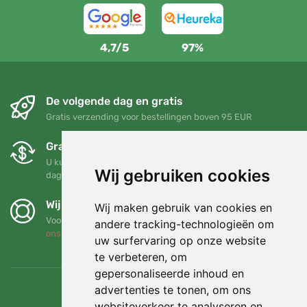
4,7/5
97%
De volgende dag en gratis
Gratis verzending voor bestellingen boven 95 EUR
Gratis ruilen en retourneren
U kunt uw bestelling op elk gewenst moment binnen 90
Wij gebruiken cookies
dagen retourneren of ruilen
Wij steunen Trees.org
Wij maken gebruik van cookies en
Voor elke bestelling planten we een boom! Lees meer
Over
andere tracking-technologieën om
ons
.
uw surfervaring op onze website
te verbeteren, om
gepersonaliseerde inhoud en
advertenties te tonen, om ons
websiteverkeer te analyseren en