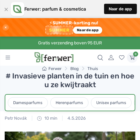
×
Ferwer: parfum & cosmetica
Naar de app
⚡
SUMMER-korting nu!
×
SUMMER
Naar de app
Gratis verzending boven 95 EUR
0
Ferwer
Blog
Thuis
# Invasieve planten in de tuin en hoe
u ze kwijtraakt
Damesparfums
Herenparfums
Unisex parfums
Petr Novák
10 min
4.5.2026