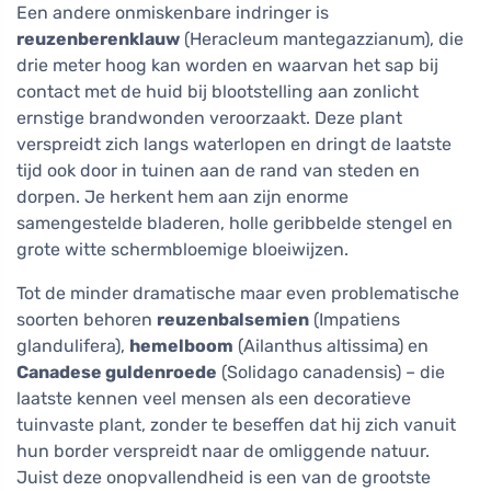
Een andere onmiskenbare indringer is
reuzenberenklauw
(Heracleum mantegazzianum), die
drie meter hoog kan worden en waarvan het sap bij
contact met de huid bij blootstelling aan zonlicht
ernstige brandwonden veroorzaakt. Deze plant
verspreidt zich langs waterlopen en dringt de laatste
tijd ook door in tuinen aan de rand van steden en
dorpen. Je herkent hem aan zijn enorme
samengestelde bladeren, holle geribbelde stengel en
grote witte schermbloemige bloeiwijzen.
Tot de minder dramatische maar even problematische
soorten behoren
reuzenbalsemien
(Impatiens
glandulifera),
hemelboom
(Ailanthus altissima) en
Canadese guldenroede
(Solidago canadensis) – die
laatste kennen veel mensen als een decoratieve
tuinvaste plant, zonder te beseffen dat hij zich vanuit
hun border verspreidt naar de omliggende natuur.
Juist deze onopvallendheid is een van de grootste