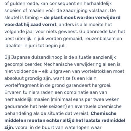
of guldenroede, kan consequent en herhaaldelijk
snoeien of maaien vóór de zaadrijping volstaan. De
sleutel is timing –
de plant moet worden verwijderd
voordat hij zaad vormt
, anders is alle moeite het
volgende jaar voor niets geweest. Guldenroede kan het
best uiterlijk in juli worden gemaaid, reuzenbalsemien
idealiter in juni tot begin juli.
Bij Japanse duizendknoop is de situatie aanzienlijk
gecompliceerder. Mechanische verwijdering alleen is
niet voldoende – elk uitgraven van wortelstokken moet
absoluut grondig zijn, want zelfs een klein
wortelfragment in de grond garandeert hergroei.
Ervaren tuiniers raden een combinatie aan van
herhaaldelijk maaien (minimaal eens per twee weken
gedurende het hele seizoen) en eventuele chemische
behandeling als de situatie dat vereist.
Chemische
middelen moeten echter altijd het laatste redmiddel
zijn
, vooral in de buurt van waterlopen waar