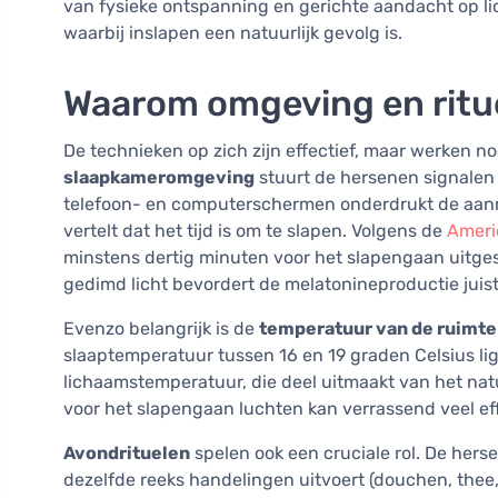
van fysieke ontspanning en gerichte aandacht op 
waarbij inslapen een natuurlijk gevolg is.
Waarom omgeving en ritue
De technieken op zich zijn effectief, maar werken no
slaapkameromgeving
stuurt de hersenen signalen
telefoon- en computerschermen onderdrukt de aanm
vertelt dat het tijd is om te slapen. Volgens de
Ameri
minstens dertig minuten voor het slapengaan uitge
gedimd licht bevordert de melatonineproductie juist
Evenzo belangrijk is de
temperatuur van de ruimte
slaaptemperatuur tussen 16 en 19 graden Celsius li
lichaamstemperatuur, die deel uitmaakt van het natu
voor het slapengaan luchten kan verrassend veel ef
Avondrituelen
spelen ook een cruciale rol. De hers
dezelfde reeks handelingen uitvoert (douchen, thee,