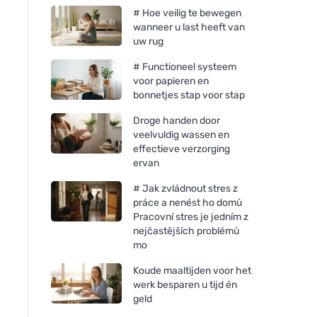
# Hoe veilig te bewegen
wanneer u last heeft van
uw rug
# Functioneel systeem
voor papieren en
bonnetjes stap voor stap
Droge handen door
veelvuldig wassen en
effectieve verzorging
ervan
# Jak zvládnout stres z
práce a nenést ho domů
Pracovní stres je jedním z
nejčastějších problémů
mo
Koude maaltijden voor het
werk besparen u tijd én
geld