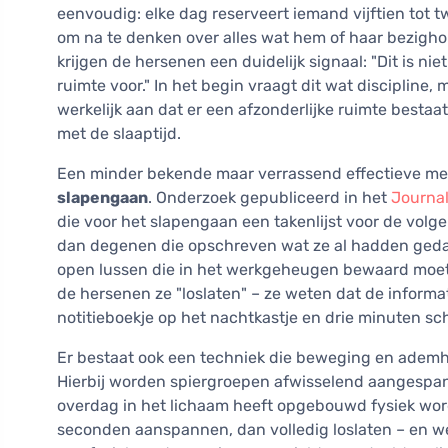
eenvoudig: elke dag reserveert iemand vijftien tot tw
om na te denken over alles wat hem of haar bezigho
krijgen de hersenen een duidelijk signaal: "Dit is 
ruimte voor." In het begin vraagt dit wat discipline
werkelijk aan dat er een afzonderlijke ruimte besta
met de slaaptijd.
Een minder bekende maar verrassend effectieve me
slapengaan
. Onderzoek gepubliceerd in het
Journal
die voor het slapengaan een takenlijst voor de volge
dan degenen die opschreven wat ze al hadden gedaa
open lussen die in het werkgeheugen bewaard moet
de hersenen ze "loslaten" – ze weten dat de informat
notitieboekje op het nachtkastje en drie minuten sch
Er bestaat ook een techniek die beweging en adem
Hierbij worden spiergroepen afwisselend aangespa
overdag in het lichaam heeft opgebouwd fysiek word
seconden aanspannen, dan volledig loslaten – en w