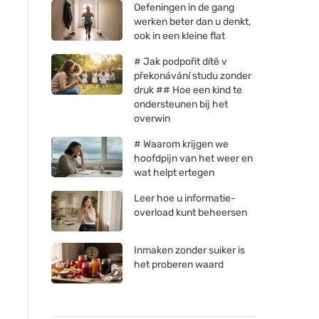
Oefeningen in de gang
werken beter dan u denkt,
ook in een kleine flat
# Jak podpořit dítě v
překonávání studu zonder
druk ## Hoe een kind te
ondersteunen bij het
overwin
# Waarom krijgen we
hoofdpijn van het weer en
wat helpt ertegen
Leer hoe u informatie-
overload kunt beheersen
Inmaken zonder suiker is
het proberen waard