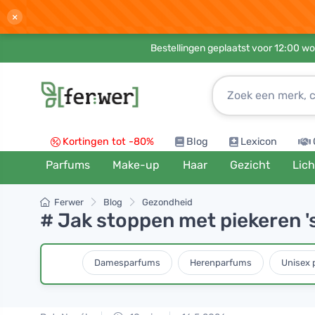
×
Bestellingen geplaatst voor 12:00 wo
Kortingen tot -80%
Blog
Lexicon
Parfums
Make-up
Haar
Gezicht
Lic
Ferwer
Blog
Gezondheid
# Jak stoppen met piekeren '
Damesparfums
Herenparfums
Unisex 