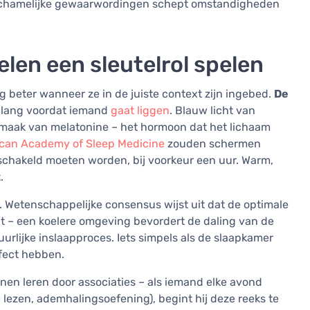
lichamelijke gewaarwordingen schept omstandigheden
len een sleutelrol spelen
g beter wanneer ze in de juiste context zijn ingebed.
De
 lang voordat iemand
gaat liggen
. Blauw licht van
aak van melatonine – het hormoon dat het lichaam
can Academy of Sleep Medicine
zouden schermen
schakeld moeten worden, bij voorkeur een uur. Warm,
.
. Wetenschappelijke consensus wijst uit dat de optimale
gt – een koelere omgeving bevordert de daling van de
urlijke inslaapproces. Iets simpels als de slaapkamer
fect hebben.
enen leren door associaties – als iemand elke avond
 lezen, ademhalingsoefening), begint hij deze reeks te