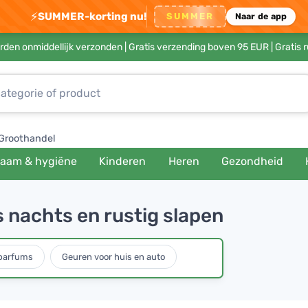
⚡
SUMMER-korting nu!
SUMMER
Naar de app
rden onmiddellijk verzonden |
Gratis verzending boven 95 EUR
| Gratis 
Groothandel
haam & hygiëne
Kinderen
Heren
Gezondheid
s nachts en rustig slapen
parfums
Geuren voor huis en auto