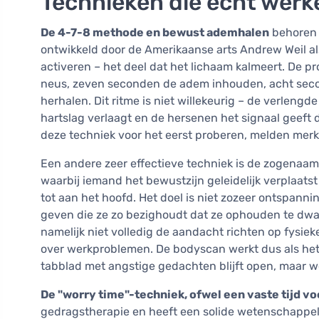
Technieken die echt werk
De 4-7-8 methode en bewust ademhalen
behoren 
ontwikkeld door de Amerikaanse arts Andrew Weil a
activeren – het deel dat het lichaam kalmeert. De 
neus, zeven seconden de adem inhouden, acht secon
herhalen. Dit ritme is niet willekeurig – de verleng
hartslag verlaagt en de hersenen het signaal geeft 
deze techniek voor het eerst proberen, melden merk
Een andere zeer effectieve techniek is de zogenaa
waarbij iemand het bewustzijn geleidelijk verplaatst 
tot aan het hoofd. Het doel is niet zozeer ontspanni
geven die ze zo bezighoudt dat ze ophouden te dw
namelijk niet volledig de aandacht richten op fysie
over werkproblemen. De bodyscan werkt dus als het
tabblad met angstige gedachten blijft open, maar wo
De "worry time"-techniek, ofwel een vaste tijd v
gedragstherapie en heeft een solide wetenschappeli