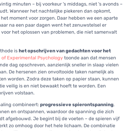
intig minuten – bij voorkeur 's middags, niet 's avonds –
udt. Wanneer het nachtelijke piekeren dan opkomt,
niet het moment voor zorgen. Daar hebben we een aparte
, maar na een paar dagen went het zenuwstelsel er
at voor het oplossen van problemen, die niet samenvalt
thode is
het opschrijven van gedachten voor het
 of Experimental Psychology
toonde aan dat mensen
nde dag opschreven, aanzienlijk sneller in slaap vielen
n. De hersenen zien onvoltooide taken namelijk als
en worden. Zodra deze taken op papier staan, kunnen
ie veilig is en niet bewaakt hoeft te worden. Een
rijven volstaan.
haling combineert:
progressieve spierontspanning
.
nnen en ontspannen, waardoor de spanning die zich
t afgebouwd. Je begint bij de voeten – de spieren vijf
erkt zo omhoog door het hele lichaam. De combinatie