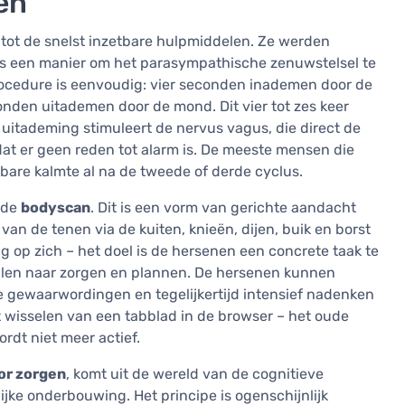
en
tot de snelst inzetbare hulpmiddelen. Ze werden
ls een manier om het parasympathische zenuwstelsel te
procedure is eenvoudig: vier seconden inademen door de
den uitademen door de mond. Dit vier tot zes keer
de uitademing stimuleert de nervus vagus, die direct de
dat er geen reden tot alarm is. De meeste mensen die
bare kalmte al na de tweede of derde cyclus.
mde
bodyscan
. Dit is een vorm van gerichte aandacht
van de tenen via de kuiten, knieën, dijen, buik en borst
ng op zich – het doel is de hersenen een concrete taak te
alen naar zorgen en plannen. De hersenen kunnen
ke gewaarwordingen en tegelijkertijd intensief nadenken
 wisselen van een tabblad in de browser – het oude
rdt niet meer actief.
oor zorgen
, komt uit de wereld van de cognitieve
jke onderbouwing. Het principe is ogenschijnlijk