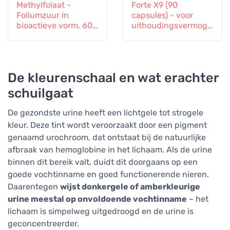
Methylfolaat -
Forte X9 (90
Foliumzuur in
capsules) - voor
bioactieve vorm, 60
uithoudingsvermoge
capsules
n en vitaliteit
De kleurenschaal en wat erachter
schuilgaat
De gezondste urine heeft een lichtgele tot strogele
kleur. Deze tint wordt veroorzaakt door een pigment
genaamd urochroom, dat ontstaat bij de natuurlijke
afbraak van hemoglobine in het lichaam. Als de urine
binnen dit bereik valt, duidt dit doorgaans op een
goede vochtinname en goed functionerende nieren.
Daarentegen
wijst donkergele of amberkleurige
urine meestal op onvoldoende vochtinname
– het
lichaam is simpelweg uitgedroogd en de urine is
geconcentreerder.