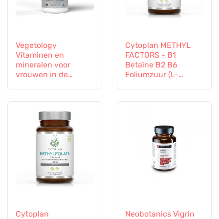
Vegetology
Cytoplan METHYL
Vitaminen en
FACTORS - B1
mineralen voor
Betaïne B2 B6
vrouwen in de
Foliumzuur (L-
overgang, 60
Methylfolaat)
capsules
Vitamine B12 en Zink,
60 capsules
Cytoplan
Neobotanics Vigrin