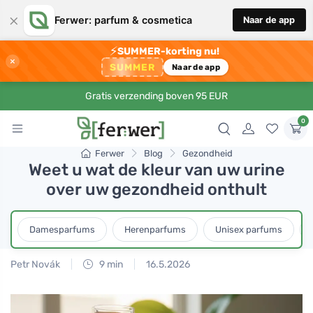
×
Ferwer: parfum & cosmetica
Naar de app
⚡
SUMMER-korting nu!
×
SUMMER
Naar de app
Gratis verzending boven 95 EUR
0
Ferwer
Blog
Gezondheid
Weet u wat de kleur van uw urine
over uw gezondheid onthult
Damesparfums
Herenparfums
Unisex parfums
Petr Novák
9 min
16.5.2026