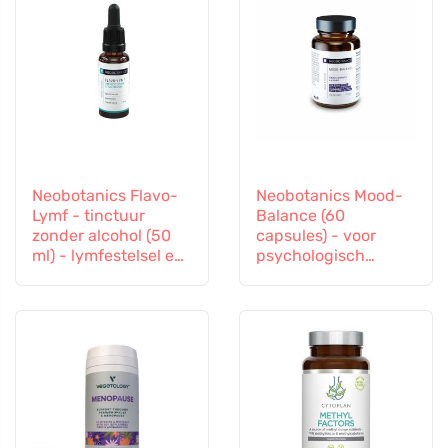
Neobotanics Flavo-
Neobotanics Mood-
Lymf - tinctuur
Balance (60
zonder alcohol (50
capsules) - voor
ml) - lymfestelsel en
psychologisch
vasculair systeem
welzijn