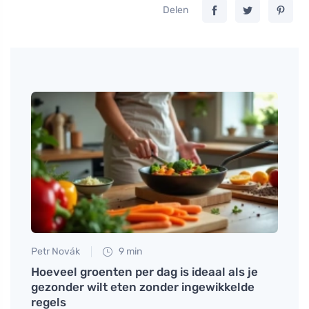
Delen
Petr Novák
9 min
Tomáš
n te
Hoeveel groenten per dag is ideaal als je
Hoe e
gezonder wilt eten zonder ingewikkelde
voor 
regels