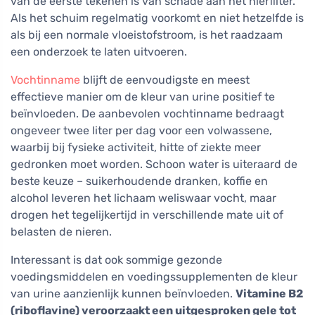
van de eerste tekenen is van schade aan het nierfilter.
Als het schuim regelmatig voorkomt en niet hetzelfde is
als bij een normale vloeistofstroom, is het raadzaam
een onderzoek te laten uitvoeren.
Vochtinname
blijft de eenvoudigste en meest
effectieve manier om de kleur van urine positief te
beïnvloeden. De aanbevolen vochtinname bedraagt
ongeveer twee liter per dag voor een volwassene,
waarbij bij fysieke activiteit, hitte of ziekte meer
gedronken moet worden. Schoon water is uiteraard de
beste keuze – suikerhoudende dranken, koffie en
alcohol leveren het lichaam weliswaar vocht, maar
drogen het tegelijkertijd in verschillende mate uit of
belasten de nieren.
Interessant is dat ook sommige gezonde
voedingsmiddelen en voedingssupplementen de kleur
van urine aanzienlijk kunnen beïnvloeden.
Vitamine B2
(riboflavine) veroorzaakt een uitgesproken gele tot