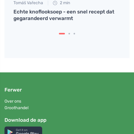
Tomáš Vařecha
2 min
Tomáš
Echte knoflooksoep - een snel recept dat
Hoe m
jkse
gegarandeerd verwarmt
voor 
Ferwer
Over ons
Groothandel
Download de app
Get it on
Google Play