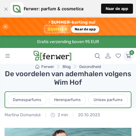
×
Ferwer: parfum & cosmetica
Naar de app
⚡
SUMMER-korting nu!
×
SUMMER
Naar de app
Gratis verzending boven 95 EUR
0
Ferwer
Blog
Gezondheid
De voordelen van ademhalen volgens
Wim Hof
Damesparfums
Herenparfums
Unisex parfums
Martina Domanská
2 min
20.10.2023