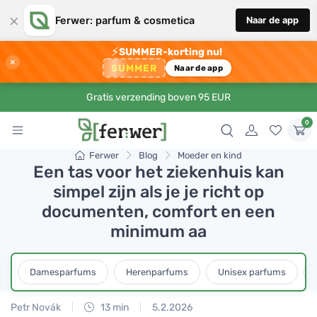
×
Ferwer: parfum & cosmetica
Naar de app
⚡
SUMMER-korting nu!
×
SUMMER
Naar de app
Gratis verzending boven 95 EUR
0
Ferwer
Blog
Moeder en kind
Een tas voor het ziekenhuis kan
simpel zijn als je je richt op
documenten, comfort en een
minimum aa
Damesparfums
Herenparfums
Unisex parfums
Petr Novák
13 min
5.2.2026