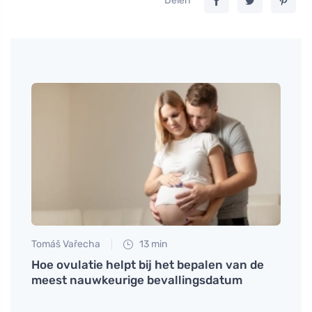
Delen
Tomáš Vařecha
13 min
Tomáš
itieme
Hoe ovulatie helpt bij het bepalen van de
Wanne
meest nauwkeurige bevallingsdatum
reden