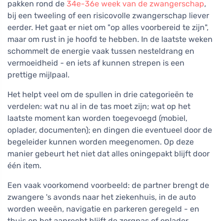
pakken rond de
34e-36e week van de zwangerschap
,
bij een tweeling of een risicovolle zwangerschap liever
eerder. Het gaat er niet om "op alles voorbereid te zijn",
maar om rust in je hoofd te hebben. In de laatste weken
schommelt de energie vaak tussen nesteldrang en
vermoeidheid - en iets af kunnen strepen is een
prettige mijlpaal.
Het helpt veel om de spullen in drie categorieën te
verdelen: wat nu al in de tas moet zijn; wat op het
laatste moment kan worden toegevoegd (mobiel,
oplader, documenten); en dingen die eventueel door de
begeleider kunnen worden meegenomen. Op deze
manier gebeurt het niet dat alles oningepakt blijft door
één item.
Een vaak voorkomend voorbeeld: de partner brengt de
zwangere 's avonds naar het ziekenhuis, in de auto
worden weeën, navigatie en parkeren geregeld - en
thuis op het aanrecht blijft de zorgpas of oplader