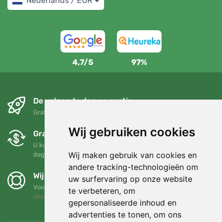
Nederlands / EUR
4,7/5
97%
De volgende dag en gratis
Gratis verzending voor bestellingen boven 95 EUR
Wij gebruiken cookies
Gratis ruilen en retourneren
U kunt uw bestelling op elk gewenst moment binnen 90
Wij maken gebruik van cookies en
dagen retourneren of ruilen
andere tracking-technologieën om
Wij steunen Trees.org
uw surfervaring op onze website
Voor elke bestelling planten we een boom! Lees meer
Over
te verbeteren, om
ons
.
gepersonaliseerde inhoud en
advertenties te tonen, om ons