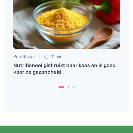
Petr Novák
11 min
Petr N
t je
Nutritioneel gist ruikt naar kaas en is goed
Het g
voor de gezondheid
verw