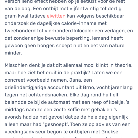
verschillend effect hebben op je eetlust voor de rest
van de dag. Een ontbijt met vijfentwintig tot dertig
gram kwalitatieve
eiwitten
kan volgens beschikbaar
onderzoek de dagelijkse calorie-inname met
tweehonderd tot vierhonderd kilocalorieën verlagen, en
dat zonder enige bewuste beperking. Iemand heeft
gewoon geen honger, snoept niet en eet van nature
minder.
Misschien denk je dat dit allemaal mooi klinkt in theorie,
maar hoe ziet het eruit in de praktijk? Laten we een
concreet voorbeeld nemen. Jana, een
drieëndertigjarige accountant uit Brno, vocht jarenlang
tegen het ochtendsnacken. Elke dag rond half elf
belandde ze bij de automaat met een reep of koekje, 's
middags nam ze een zoete koffie met gebak en 's
avonds had ze het gevoel dat ze de hele dag eigenlijk
alleen maar had "gesnoept". Toen ze op advies van een
voedingsadviseur begon te ontbijten met Griekse