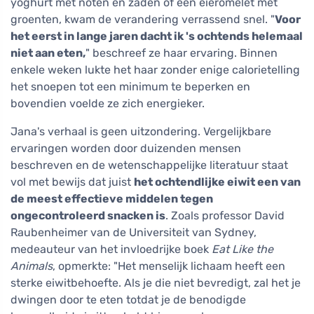
yoghurt met noten en zaden of een eieromelet met
groenten, kwam de verandering verrassend snel. "
Voor
het eerst in lange jaren dacht ik 's ochtends helemaal
niet aan eten,
" beschreef ze haar ervaring. Binnen
enkele weken lukte het haar zonder enige calorietelling
het snoepen tot een minimum te beperken en
bovendien voelde ze zich energieker.
Jana's verhaal is geen uitzondering. Vergelijkbare
ervaringen worden door duizenden mensen
beschreven en de wetenschappelijke literatuur staat
vol met bewijs dat juist
het ochtendlijke eiwit een van
de meest effectieve middelen tegen
ongecontroleerd snacken is
. Zoals professor David
Raubenheimer van de Universiteit van Sydney,
medeauteur van het invloedrijke boek
Eat Like the
Animals
, opmerkte: "Het menselijk lichaam heeft een
sterke eiwitbehoefte. Als je die niet bevredigt, zal het je
dwingen door te eten totdat je de benodigde