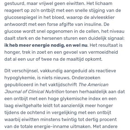
gestuurd, maar vrijwel geen eiwitten. Het lichaam
reageert op zo'n ontbijt met een snelle stijging van de
glucosespiegel in het bloed, waarop de alvleesklier
antwoordt met een forse afgifte van insuline. De
glucose wordt snel opgenomen in de cellen, het niveau
daalt sterk en de hersenen sturen een duidelijk signaal:
ik heb meer energie nodig, en wel nu
. Het resultaat is
honger, trek in zoet en een gevoel van vermoeidheid
dat al een uur of twee na de maaltijd opkomt.
Dit verschijnsel, vakkundig aangeduid als reactieve
hypoglykemie, is niets nieuws. Onderzoeken
gepubliceerd in het vaktijdschrift
The American
Journal of Clinical Nutrition
tonen herhaaldelijk aan dat
een ontbijt met een hoge glykemische index en een
laag eiwitgehalte leidt tot aanzienlijk meer honger
tijdens de ochtend in vergelijking met een ontbijt
waarbij eiwitten minstens twintig tot dertig procent
van de totale energie-inname uitmaken. Met andere