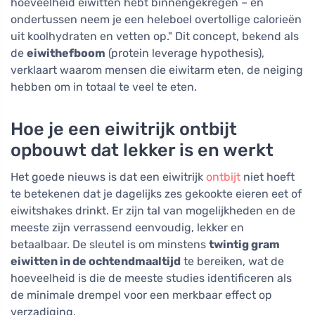
hoeveelheid eiwitten hebt binnengekregen – en
ondertussen neem je een heleboel overtollige calorieën
uit koolhydraten en vetten op." Dit concept, bekend als
de
eiwithefboom
(protein leverage hypothesis),
verklaart waarom mensen die eiwitarm eten, de neiging
hebben om in totaal te veel te eten.
Hoe je een eiwitrijk ontbijt
opbouwt dat lekker is en werkt
Het goede nieuws is dat een eiwitrijk
ontbijt
niet hoeft
te betekenen dat je dagelijks zes gekookte eieren eet of
eiwitshakes drinkt. Er zijn tal van mogelijkheden en de
meeste zijn verrassend eenvoudig, lekker en
betaalbaar. De sleutel is om minstens
twintig gram
eiwitten in de ochtendmaaltijd
te bereiken, wat de
hoeveelheid is die de meeste studies identificeren als
de minimale drempel voor een merkbaar effect op
verzadiging.