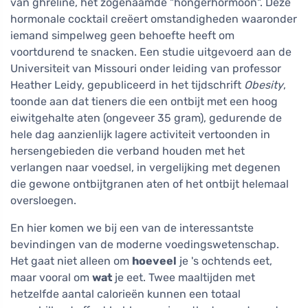
van ghreline, het zogenaamde "hongerhormoon". Deze
hormonale cocktail creëert omstandigheden waaronder
iemand simpelweg geen behoefte heeft om
voortdurend te snacken. Een studie uitgevoerd aan de
Universiteit van Missouri onder leiding van professor
Heather Leidy, gepubliceerd in het tijdschrift
Obesity
,
toonde aan dat tieners die een ontbijt met een hoog
eiwitgehalte aten (ongeveer 35 gram), gedurende de
hele dag aanzienlijk lagere activiteit vertoonden in
hersengebieden die verband houden met het
verlangen naar voedsel, in vergelijking met degenen
die gewone ontbijtgranen aten of het ontbijt helemaal
oversloegen.
En hier komen we bij een van de interessantste
bevindingen van de moderne voedingswetenschap.
Het gaat niet alleen om
hoeveel
je 's ochtends eet,
maar vooral om
wat
je eet. Twee maaltijden met
hetzelfde aantal calorieën kunnen een totaal