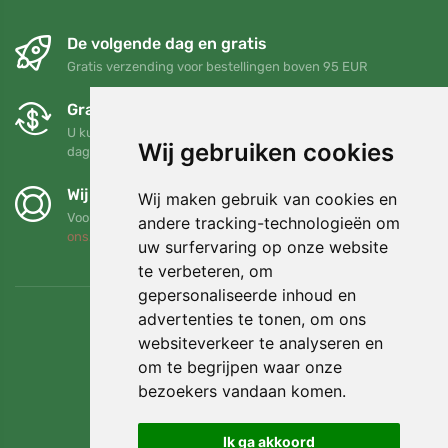
De volgende dag en gratis
Gratis verzending voor bestellingen boven 95 EUR
Gratis ruilen en retourneren
U kunt uw bestelling op elk gewenst moment binnen 90
Wij gebruiken cookies
dagen retourneren of ruilen
Wij steunen Trees.org
Wij maken gebruik van cookies en
Voor elke bestelling planten we een boom! Lees meer
Over
andere tracking-technologieën om
ons
.
uw surfervaring op onze website
te verbeteren, om
gepersonaliseerde inhoud en
advertenties te tonen, om ons
websiteverkeer te analyseren en
om te begrijpen waar onze
bezoekers vandaan komen.
Ik ga akkoord