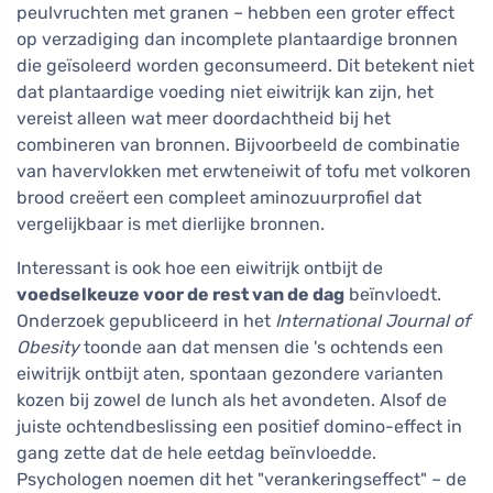
peulvruchten met granen – hebben een groter effect
op verzadiging dan incomplete plantaardige bronnen
die geïsoleerd worden geconsumeerd. Dit betekent niet
dat plantaardige voeding niet eiwitrijk kan zijn, het
vereist alleen wat meer doordachtheid bij het
combineren van bronnen. Bijvoorbeeld de combinatie
van havervlokken met erwteneiwit of tofu met volkoren
brood creëert een compleet aminozuurprofiel dat
vergelijkbaar is met dierlijke bronnen.
Interessant is ook hoe een eiwitrijk ontbijt de
voedselkeuze voor de rest van de dag
beïnvloedt.
Onderzoek gepubliceerd in het
International Journal of
Obesity
toonde aan dat mensen die 's ochtends een
eiwitrijk ontbijt aten, spontaan gezondere varianten
kozen bij zowel de lunch als het avondeten. Alsof de
juiste ochtendbeslissing een positief domino-effect in
gang zette dat de hele eetdag beïnvloedde.
Psychologen noemen dit het "verankeringseffect" – de