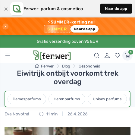
×
Ferwer: parfum & cosmetica
Naar de app
⚡
SUMMER-korting nu!
×
SUMMER
Naar de app
Gratis verzending boven 95 EUR
0
Ferwer
Blog
Gezondheid
Eiwitrijk ontbijt voorkomt trek
overdag
Damesparfums
Herenparfums
Unisex parfums
Eva Novotná
11 min
26.4.2026