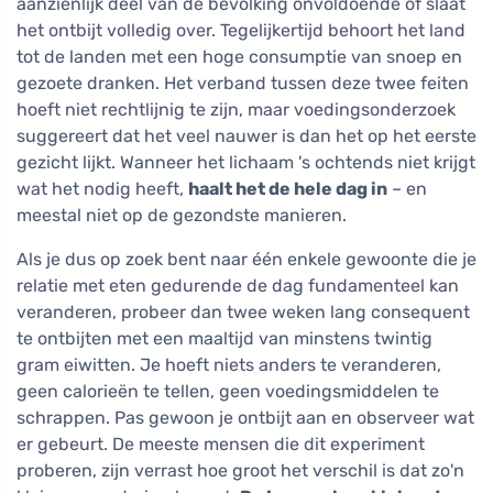
aanzienlijk deel van de bevolking onvoldoende of slaat
het ontbijt volledig over. Tegelijkertijd behoort het land
tot de landen met een hoge consumptie van snoep en
gezoete dranken. Het verband tussen deze twee feiten
hoeft niet rechtlijnig te zijn, maar voedingsonderzoek
suggereert dat het veel nauwer is dan het op het eerste
gezicht lijkt. Wanneer het lichaam 's ochtends niet krijgt
wat het nodig heeft,
haalt het de hele dag in
– en
meestal niet op de gezondste manieren.
Als je dus op zoek bent naar één enkele gewoonte die je
relatie met eten gedurende de dag fundamenteel kan
veranderen, probeer dan twee weken lang consequent
te ontbijten met een maaltijd van minstens twintig
gram eiwitten. Je hoeft niets anders te veranderen,
geen calorieën te tellen, geen voedingsmiddelen te
schrappen. Pas gewoon je ontbijt aan en observeer wat
er gebeurt. De meeste mensen die dit experiment
proberen, zijn verrast hoe groot het verschil is dat zo'n