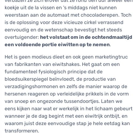
verbazen ze zich erover dat ze rond tien uur alweer een
koekje uit de la vissen en 's middags niet kunnen
weerstaan aan de automaat met chocoladerepen. Toch
is de oplossing voor deze vicieuze cirkel verrassend
eenvoudig en de wetenschap bevestigt het steeds
overtuigender:
het volstaat om in de ochtendmaaltijd
een voldoende portie eiwitten op te nemen
.
Het is geen modieus dieet en ook geen marketingtruc
van fabrikanten van eiwitshakes. Het gaat om een
fundamenteel fysiologisch principe dat de
bloedsuikerspiegel beïnvloedt, de productie van
verzadigingshormonen en zelfs de manier waarop de
hersenen reageren op verleidelijke prikkels in de vorm
van snoep en ongezonde tussendoortjes. Laten we
eens kijken naar wat er werkelijk in het lichaam gebeurt
wanneer je de dag begint met een eiwitrijk ontbijt, en
waarom juist deze eenvoudige stap je hele eetdag kan
transformeren.