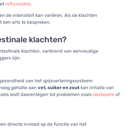
met
refluxziekte
.
n de intensiteit kan variëren. Als de klachten
t een arts te bespreken.
stinale klachten?
intestinale klachten, variërend van eenvoudige
ggers zijn:
e gezondheid van het spijsverteringssysteem
 hoog gehalte aan
vet, suiker en zout
kan irritatie van
els leidt daarentegen tot problemen zoals
obstipatie
of
en directe invloed op de functie van het