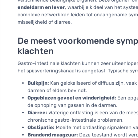
endeldarm en lever
, waarbij elk deel van het systee
complexe netwerk kan leiden tot onaangename symp
misselijkheid of diarree.
De meest voorkomende sympt
klachten
Gastro-intestinale klachten kunnen zeer uiteenlope
het spijsverteringskanaal is aangetast. Typische sy
Buikpijn:
Kan gelokaliseerd of diffuus zijn, vaak
darmen of elders bevindt.
Opgeblazen gevoel en winderigheid:
Een opge
de ophoping van gassen in de darmen.
Diarree:
Waterige ontlasting is een van de me
chronische gastro-intestinale problemen.
Obstipatie:
Moeite met ontlasting signaleren v
Brandend maagzuur:
Deze toestand wordt vero