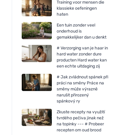
Training voor mensen die
klassieke oefeningen
haten
Een tuin zonder veel
onderhoud is
gemakkelijker dan u denkt
# Verzorging van je haar in
hard water zonder dure
producten Hard water kan
een echte uitdaging zij
# Jak zvládnout spánek při
práci na směny Práce na
směny může výrazně
narušit přirozený
spánkový ry
Zkuste recepty na využití
tvrdého pečiva jinak než
na topinky --- # Probeer
recepten om oud brood