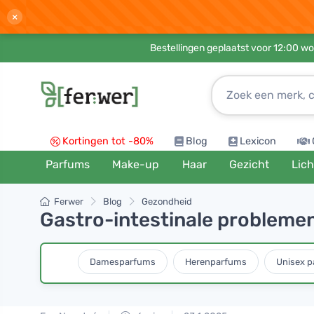
×
Bestellingen geplaatst voor 12:00 wo
Kortingen tot -80%
Blog
Lexicon
Parfums
Make-up
Haar
Gezicht
Lic
Ferwer
Blog
Gezondheid
Gastro-intestinale problemen
Damesparfums
Herenparfums
Unisex 