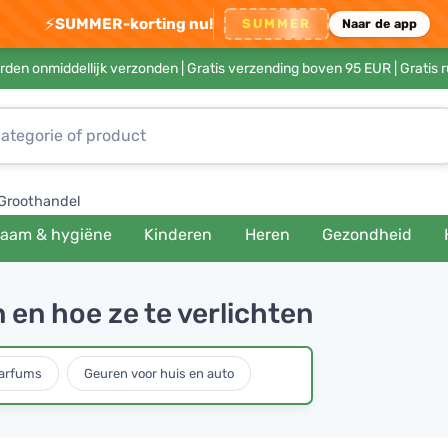
⚡
SUMMER-korting nu!
SUMMER
Naar de app
rden onmiddellijk verzonden |
Gratis verzending boven 95 EUR
| Gratis 
Groothandel
haam & hygiëne
Kinderen
Heren
Gezondheid
 en hoe ze te verlichten
parfums
Geuren voor huis en auto