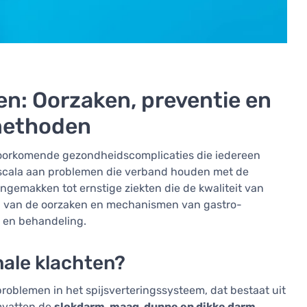
en: Oorzaken, preventie en
methoden
 voorkomende gezondheidscomplicaties die iedereen
 scala aan problemen die verband houden met de
ongemakken tot ernstige ziekten die de kwaliteit van
en van de oorzaken en mechanismen van gastro-
e en behandeling.
nale klachten?
problemen in het spijsverteringssysteem, dat bestaat uit
mvatten de
slokdarm, maag, dunne en dikke darm,