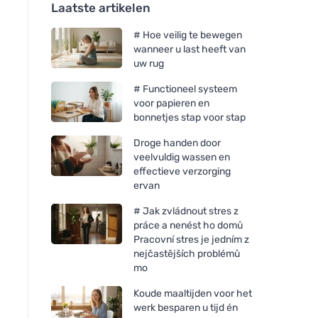
Laatste artikelen
# Hoe veilig te bewegen
wanneer u last heeft van
uw rug
# Functioneel systeem
voor papieren en
bonnetjes stap voor stap
Droge handen door
veelvuldig wassen en
effectieve verzorging
ervan
# Jak zvládnout stres z
práce a nenést ho domů
Pracovní stres je jedním z
nejčastějších problémů
mo
Koude maaltijden voor het
werk besparen u tijd én