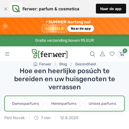
×
Ferwer: parfum & cosmetica
Naar de app
⚡
SUMMER-korting nu!
×
SUMMER
Naar de app
Gratis verzending boven 95 EUR
0
Ferwer
Blog
Gezondheid
Hoe een heerlijke posúch te
bereiden en uw huisgenoten te
verrassen
Damesparfums
Herenparfums
Unisex parfums
Petr Novák
7 min
12.8.2025