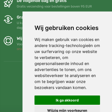
De volgende dag en gratis
Gratis verzending voor bestellingen boven 95 EUR
Gratis ruilen en retourneren
U kunt uw bestelling op elk gewenst moment binnen 90
Wij gebruiken cookies
dagen retourneren of ruilen
Wij steunen Trees.org
Wij maken gebruik van cookies en
Voor elke bestelling planten we een boom! Lees meer
Over
andere tracking-technologieën om
ons
.
uw surfervaring op onze website
te verbeteren, om
gepersonaliseerde inhoud en
advertenties te tonen, om ons
websiteverkeer te analyseren en
om te begrijpen waar onze
bezoekers vandaan komen.
Ik ga akkoord
Wijzig mijn voorkeuren