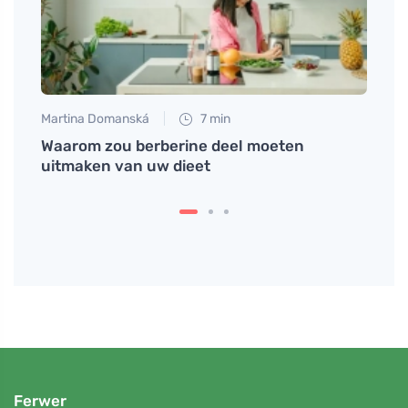
Martina Domanská
7 min
Petr N
Waarom zou berberine deel moeten
Zwart
keld?
uitmaken van uw dieet
super
krijgt
Ferwer