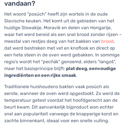
vandaan?
Het woord "posúch" heeft zijn wortels in de oude
Slavische keuken. Het komt uit de gebieden van het
huidige Slowakije, Moravië en delen van Hongarije,
waar het werd bereid als een snel brood zonder rijzen –
meestal van restjes deeg van het bakken van
brood
,
dat werd bestreken met vet en knoflook en direct op
een hete steen in de oven werd gebakken. In sommige
regio's wordt het "pecňák" genoemd, elders "langoš",
maar het basisprincipe blijft:
plat deeg, eenvoudige
ingrediënten en een rijke smaak
.
Traditionele huishoudens bakten vaak posúch als
eerste, wanneer de oven werd opgestookt. Zo werd de
temperatuur getest voordat het hoofdgerecht aan de
beurt kwam. Dit aanvankelijk bijproduct won echter
snel aan populariteit vanwege de knapperige korst en
zachte binnenkant, ideaal voor een snelle vulling.