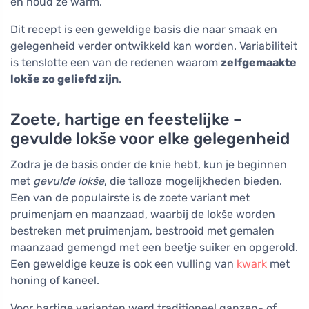
en houd ze warm.
Dit recept is een geweldige basis die naar smaak en
gelegenheid verder ontwikkeld kan worden. Variabiliteit
is tenslotte een van de redenen waarom
zelfgemaakte
lokše zo geliefd zijn
.
Zoete, hartige en feestelijke –
gevulde lokše voor elke gelegenheid
Zodra je de basis onder de knie hebt, kun je beginnen
met
gevulde lokše
, die talloze mogelijkheden bieden.
Een van de populairste is de zoete variant met
pruimenjam en maanzaad, waarbij de lokše worden
bestreken met pruimenjam, bestrooid met gemalen
maanzaad gemengd met een beetje suiker en opgerold.
Een geweldige keuze is ook een vulling van
kwark
met
honing of kaneel.
Voor hartige varianten werd traditioneel ganzen- of