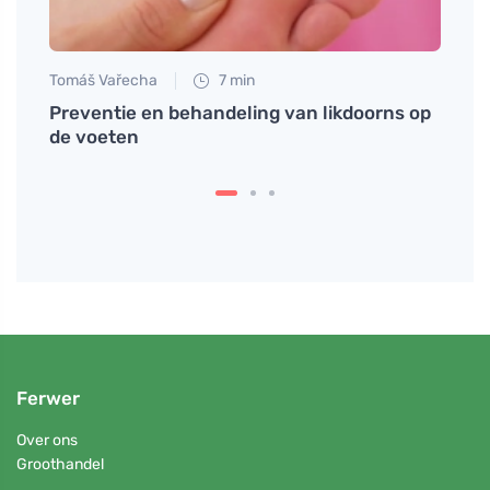
Tomáš Vařecha
7 min
Tomáš
eend
Preventie en behandeling van likdoorns op
Astax
de voeten
hers
Ferwer
Over ons
Groothandel