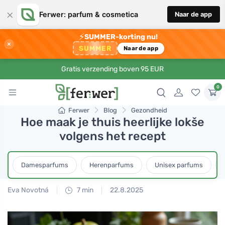
×
Ferwer: parfum & cosmetica
Naar de app
⚡
SUMMER-korting nu!
×
SUMMER
Naar de app
Gratis verzending boven 95 EUR
0
Ferwer
Blog
Gezondheid
Hoe maak je thuis heerlijke lokše
volgens het recept
Damesparfums
Herenparfums
Unisex parfums
Eva Novotná
7 min
22.8.2025