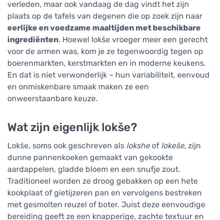
verleden, maar ook vandaag de dag vindt het zijn
plaats op de tafels van degenen die op zoek zijn naar
eerlijke en voedzame maaltijden met beschikbare
ingrediënten
. Hoewel lokše vroeger meer een gerecht
voor de armen was, kom je ze tegenwoordig tegen op
boerenmarkten, kerstmarkten en in moderne keukens.
En dat is niet verwonderlijk – hun variabiliteit, eenvoud
en onmiskenbare smaak maken ze een
onweerstaanbare keuze.
Wat zijn eigenlijk lokše?
Lokše, soms ook geschreven als
lokshe
of
lokeše
, zijn
dunne pannenkoeken gemaakt van gekookte
aardappelen, gladde bloem en een snufje zout.
Traditioneel worden ze droog gebakken op een hete
kookplaat of gietijzeren pan en vervolgens bestreken
met gesmolten reuzel of boter. Juist deze eenvoudige
bereiding geeft ze een knapperige, zachte textuur en