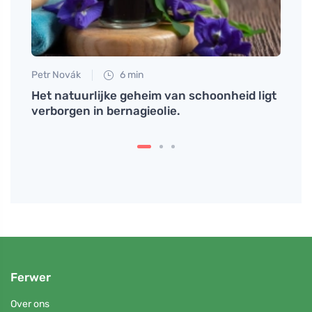
Petr Novák
6 min
Petr N
Het natuurlijke geheim van schoonheid ligt
Probe
verborgen in bernagieolie.
en v
Ferwer
Over ons