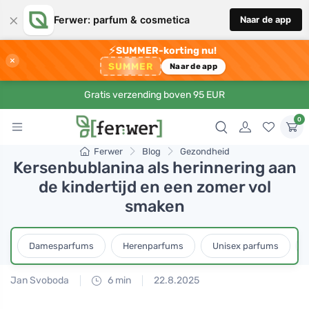
×
Ferwer: parfum & cosmetica
Naar de app
⚡
SUMMER-korting nu!
×
SUMMER
Naar de app
Gratis verzending boven 95 EUR
0
Ferwer
Blog
Gezondheid
Kersenbublanina als herinnering aan
de kindertijd en een zomer vol
smaken
Damesparfums
Herenparfums
Unisex parfums
Jan Svoboda
6 min
22.8.2025