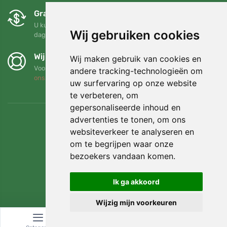
Gratis ruilen en retourneren
U kunt uw bestelling op elk gewenst moment binnen 90
Wij gebruiken cookies
dagen retourneren of ruilen
Wij steunen Trees.org
Wij maken gebruik van cookies en
Voor elke bestelling planten we een boom! Lees meer
Over
andere tracking-technologieën om
ons
.
uw surfervaring op onze website
te verbeteren, om
gepersonaliseerde inhoud en
advertenties te tonen, om ons
websiteverkeer te analyseren en
om te begrijpen waar onze
bezoekers vandaan komen.
Ik ga akkoord
Wijzig mijn voorkeuren
© Topshelf s.r.o. Alle rechten voorbehouden.