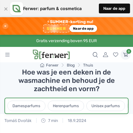
×
Ferwer: parfum & cosmetica
Naar de app
⚡
SUMMER-korting nu!
×
SUMMER
Naar de app
Gratis verzending boven 95 EUR
0
Ferwer
Blog
Thuis
Hoe was je een deken in de
wasmachine en behoud je de
zachtheid en vorm?
Damesparfums
Herenparfums
Unisex parfums
Tomáš Dvořák
7 min
18.9.2024