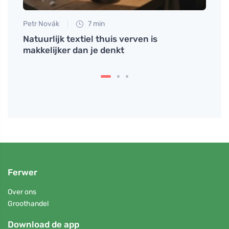
Petr Novák
7 min
Eva No
n en
Natuurlijk textiel thuis verven is
Ontde
makkelijker dan je denkt
Ferwer
Over ons
Groothandel
Download de app