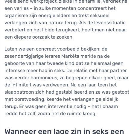
veeleisend werkproject, ziekte in de familie, verdriet na
een verlies – in zulke momenten concentreert het
organisme zijn energie elders en trekt seksueel
verlangen zich van nature terug. Als de levenssituatie
verbetert en het libido terugkeert, hoeft men niet naar
een diepere oorzaak te zoeken.
Laten we een concreet voorbeeld bekijken: de
zesendertigjarige lerares Markéta merkte na de
geboorte van haar tweede kind dat ze helemaal geen
interesse meer had in seks. De relatie met haar partner
was verder harmonieus, ze begrepen elkaar goed, maar
de intimiteit was verdwenen. Na een jaar, toen het
slaappatroon zich had gestabiliseerd en ze was gestopt
met borstvoeding, keerde het verlangen geleidelijk
terug. Er was geen interventie nodig – het lichaam
redde het zelf, zodra het de ruimte kreeg.
Wanneer een lage zin in seks een