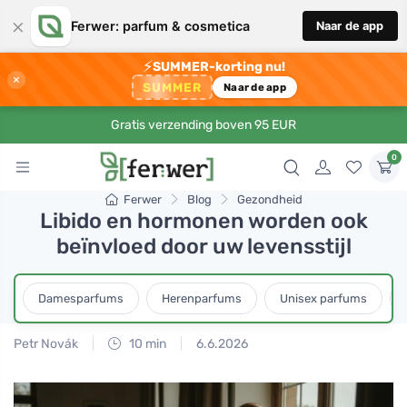
×
Ferwer: parfum & cosmetica
Naar de app
⚡
SUMMER-korting nu!
×
SUMMER
Naar de app
Gratis verzending boven 95 EUR
0
Ferwer
Blog
Gezondheid
Libido en hormonen worden ook
beïnvloed door uw levensstijl
Damesparfums
Herenparfums
Unisex parfums
Petr Novák
10 min
6.6.2026