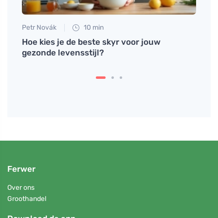
Petr Novák
10 min
Tomáš
s
Hoe kies je de beste skyr voor jouw
Hoe l
gezonde levensstijl?
werke
Ferwer
Over ons
Groothandel