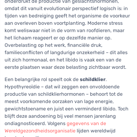
onderdrukt de productie van geslachtshormonen,
omdat dit vanuit evolutionair perspectief logisch is: in
tijden van bedreiging geeft het organisme de voorkeur
aan overleven boven voortplanting. Moderne stress
komt weliswaar niet in de vorm van roofdieren, maar
het lichaam reageert er op dezelfde manier op.
Overbelasting op het werk, financiële druk,
familieconflicten of langdurige onzekerheid – dit alles
uit zich hormonaal, en het libido is vaak een van de
eerste plaatsen waar deze belasting zichtbaar wordt.
Een belangrijke rol speelt ook de
schildklier
.
Hypothyreoïdie – dat wil zeggen een onvoldoende
productie van schildklierhormonen – behoort tot de
meest voorkomende oorzaken van lage energie,
gewichtstoename en juist een verminderd libido. Toch
blijft deze aandoening bij veel mensen jarenlang
ondiagnosticeerd. Volgens
gegevens van de
Wereldgezondheidsorganisatie
lijden wereldwijd