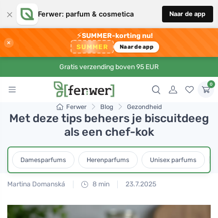
×
Ferwer: parfum & cosmetica
Naar de app
⚡
SUMMER-korting nu!
×
SUMMER
Naar de app
Gratis verzending boven 95 EUR
0
Ferwer
Blog
Gezondheid
Met deze tips beheers je biscuitdeeg
als een chef-kok
Damesparfums
Herenparfums
Unisex parfums
Martina Domanská
8 min
23.7.2025