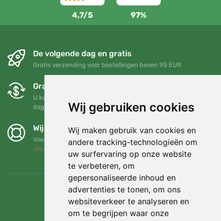
4,7/5
97%
De volgende dag en gratis
Gratis verzending voor bestellingen boven 95 EUR
Gratis ruilen en retourneren
U kunt uw bestelling op elk gewenst moment binnen 90
Wij gebruiken cookies
dagen retourneren of ruilen
Wij steunen Trees.org
Wij maken gebruik van cookies en
Voor elke bestelling planten we een boom! Lees meer
Over
andere tracking-technologieën om
ons
.
uw surfervaring op onze website
te verbeteren, om
gepersonaliseerde inhoud en
advertenties te tonen, om ons
websiteverkeer te analyseren en
om te begrijpen waar onze