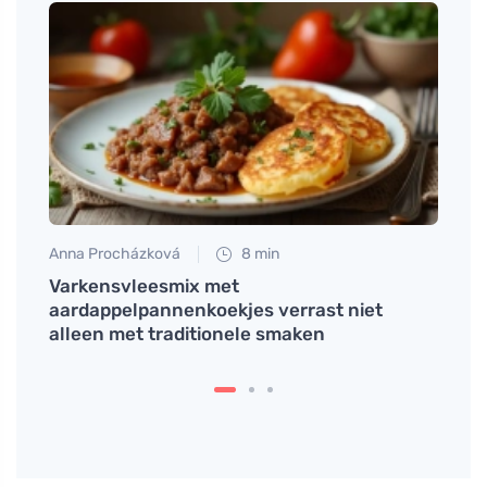
Anna Procházková
8 min
Petr N
Varkensvleesmix met
Vermo
n
aardappelpannenkoekjes verrast niet
gemak
alleen met traditionele smaken
signa