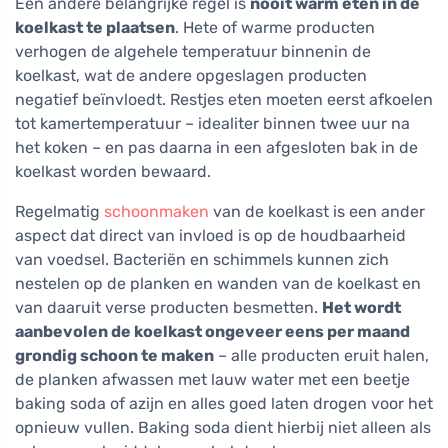
Een andere belangrijke regel is
nooit warm eten in de
koelkast te plaatsen
. Hete of warme producten
verhogen de algehele temperatuur binnenin de
koelkast, wat de andere opgeslagen producten
negatief beïnvloedt. Restjes eten moeten eerst afkoelen
tot kamertemperatuur – idealiter binnen twee uur na
het koken – en pas daarna in een afgesloten bak in de
koelkast worden bewaard.
Regelmatig
schoonmaken
van de koelkast is een ander
aspect dat direct van invloed is op de houdbaarheid
van voedsel. Bacteriën en schimmels kunnen zich
nestelen op de planken en wanden van de koelkast en
van daaruit verse producten besmetten.
Het wordt
aanbevolen de koelkast ongeveer eens per maand
grondig schoon te maken
– alle producten eruit halen,
de planken afwassen met lauw water met een beetje
baking soda of azijn en alles goed laten drogen voor het
opnieuw vullen. Baking soda dient hierbij niet alleen als