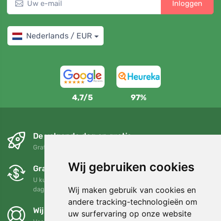
Inloggen
Nederlands / EUR
4,7/5
97%
De volgende dag en gratis
Gratis verzending voor bestellingen boven 95 EUR
Wij gebruiken cookies
Gratis ruilen en retourneren
U kunt uw bestelling op elk gewenst moment binnen 90
Wij maken gebruik van cookies en
dagen retourneren of ruilen
andere tracking-technologieën om
Wij steunen Trees.org
uw surfervaring op onze website