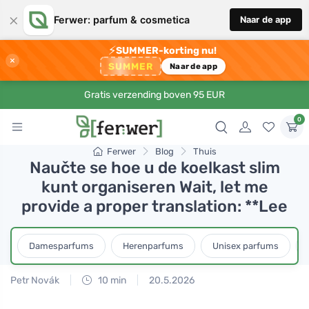
×
Ferwer: parfum & cosmetica
Naar de app
⚡
SUMMER-korting nu!
×
SUMMER
Naar de app
Gratis verzending boven 95 EUR
0
Ferwer
Blog
Thuis
Naučte se hoe u de koelkast slim
kunt organiseren Wait, let me
provide a proper translation: **Lee
Damesparfums
Herenparfums
Unisex parfums
Petr Novák
10 min
20.5.2026