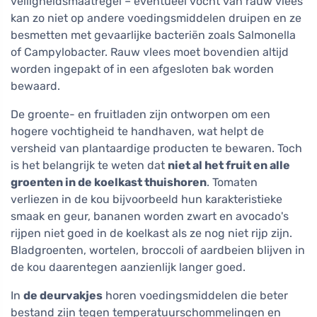
veiligheidsmaatregel – eventueel vocht van rauw vlees
kan zo niet op andere voedingsmiddelen druipen en ze
besmetten met gevaarlijke bacteriën zoals Salmonella
of Campylobacter. Rauw vlees moet bovendien altijd
worden ingepakt of in een afgesloten bak worden
bewaard.
De groente- en fruitladen zijn ontworpen om een
hogere vochtigheid te handhaven, wat helpt de
versheid van plantaardige producten te bewaren. Toch
is het belangrijk te weten dat
niet al het fruit en alle
groenten in de koelkast thuishoren
. Tomaten
verliezen in de kou bijvoorbeeld hun karakteristieke
smaak en geur, bananen worden zwart en avocado's
rijpen niet goed in de koelkast als ze nog niet rijp zijn.
Bladgroenten, wortelen, broccoli of aardbeien blijven in
de kou daarentegen aanzienlijk langer goed.
In
de deurvakjes
horen voedingsmiddelen die beter
bestand zijn tegen temperatuurschommelingen en