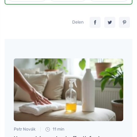
Delen
Petr Novák
11 min
Petr N